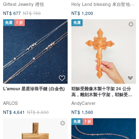
Holy Land blessing 來自聖地的祝福
Giftest Jewelry 禮悟
NT$ 677
NT$ 769
NT$ 1,200
免運
7 折
免運
L'amour 星星珍珠手鏈 (白金色)
耶穌受難像木製十字架 24 公分
高，雕刻木製十字架，耶穌受難
像天主教十字架
ARLOS
AndyCarver
NT$ 4,641
NT$ 6,630
NT$ 1,560
免運
7 折