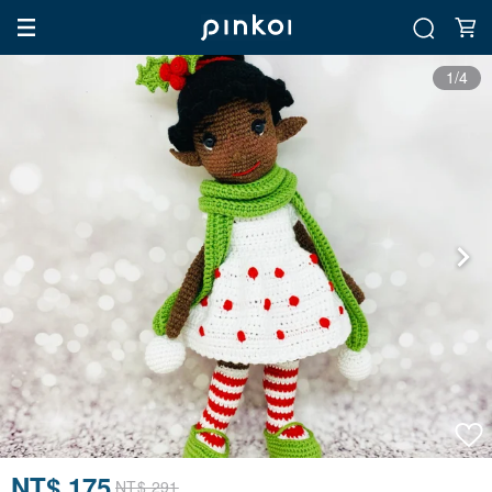
1/4
NT$ 175
NT$ 291