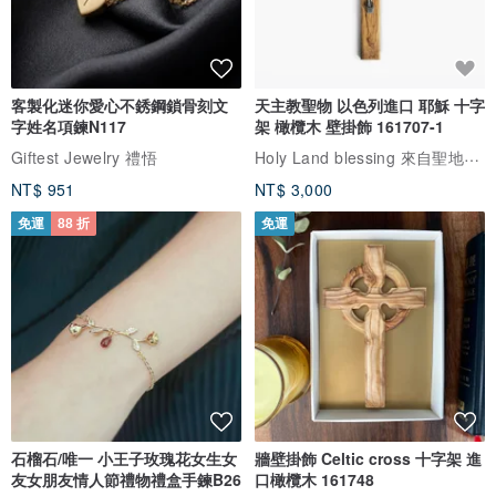
客製化迷你愛心不銹鋼鎖骨刻文
天主教聖物 以色列進口 耶穌 十字
字姓名項鍊N117
架 橄欖木 壁掛飾 161707-1
Holy Land blessing 來自聖地的祝福
Giftest Jewelry 禮悟
NT$ 951
NT$ 3,000
免運
88 折
免運
石榴石/唯一 小王子玫瑰花女生女
牆壁掛飾 Celtic cross 十字架 進
友女朋友情人節禮物禮盒手鍊B26
口橄欖木 161748