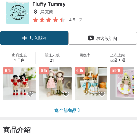
Fluffy Tummy
烏克蘭
4.5
(2)
加入關注
聯絡設計師
出貨速度
關注人數
回應率
上次上線
1 日內
超過 1 週
21
-
6 折
6 折
6 折
59 折
逛全部商品
商品介紹