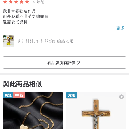
2 年前
我非常喜歡這作品
但是我看不懂英文編織圖
還需要找資料
很可惜
更多
無法馬上編織
鉤針娃娃, 娃娃的鉤針編織衣服
看品牌所有評價 (2)
與此商品相似
免運
88 折
免運