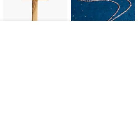
放入購物車
加入收藏
了解品牌
基督教婚禮禮物 桌上擺設 橄欖木
La Joie 藍月亮石閃耀項鏈 (玫瑰
雙層站立十字架 木製底座
金)
161711
Holy Land blessing 來自聖地的祝福
ARLOS
NT$ 899
NT$ 6,536
NT$ 9,336
免運