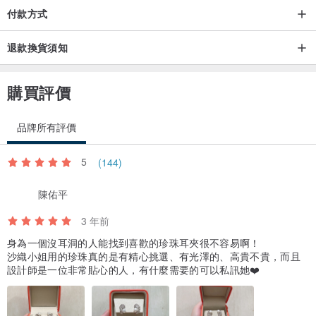
付款方式
新館優惠，中國大陸、臺灣、香港、澳門地區盡享順豐免運費。
日本客人建議選擇郵政，其他地區建議選擇順豐。一般出貨後3/7/10
退款換貨須知
個工作日內到達，可提供物流查詢。
一般出貨後3/7/10個工作日內到達，可提供物流查詢。
購買評價
/提請注意
品牌所有評價
請避免珍珠飾品與洗護品等化學劑接觸，運動、沐浴、睡覺時盡量不
要佩戴。銀飾氧化變黑為自然金屬特性，可用附送的拭銀布擦拭即可
5
(144)
變亮.若你有任何保養方法需要諮詢，請隨時聯系設計師。
陳佑平
3 年前
身為一個沒耳洞的人能找到喜歡的珍珠耳夾很不容易啊！
沙織小姐用的珍珠真的是有精心挑選、有光澤的、高貴不貴，而且
設計師是一位非常貼心的人，有什麼需要的可以私訊她❤️