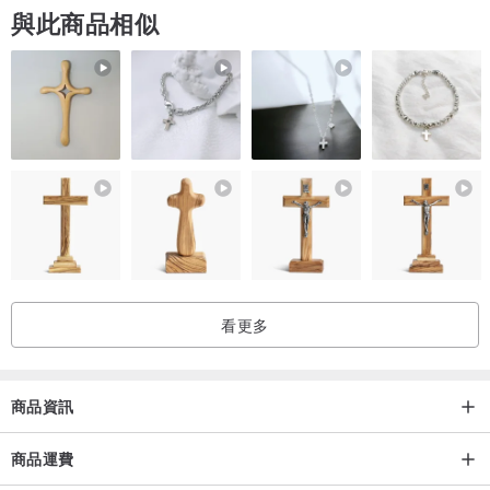
與此商品相似
/關於經營
我們佛系經營，堅持不廣告，不刷單，不作秀，不掩瑕疵，不刪差
評。設計師紗織小姐最為重要的工作是專心設計，也會在設計之餘與
你溝通需求。你若心向美好，我必玲瓏以待。
/關於包裝
我們秉承綠色生活理念，所有珍珠作品均以文玩懸浮首飾盒/袋進行環
保包裝，配以氣泡紙和小紙箱保護，防塵防潮防磕碰防震蕩，多件作
品合並包裝，若有特殊需要，可聯系設計師進行禮盒包裝。
看更多
/關於保固
所有商品購買一年內免費保固。對於購買後給予我們積極鼓勵的你，
可享有終身免費保固，如珠珠掉落、耳針折彎、鞋子踩壞等都可送回
商品資訊
工作室免費維修保養。但外地來回運費請客人自付。
商品運費
/關於快運