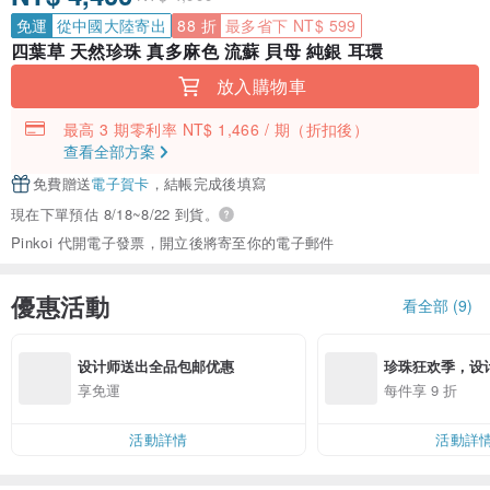
免運
從中國大陸寄出
88 折
最多省下 NT$ 599
四葉草 天然珍珠 真多麻色 流蘇 貝母 純銀 耳環
放入購物車
最高 3 期零利率 NT$ 1,466 / 期
（折扣後）
查看全部方案
免費贈送
電子賀卡
，結帳完成後填寫
現在下單預估 8/18~8/22 到貨。
Pinkoi 代開電子發票，開立後將寄至你的電子郵件
優惠活動
看全部 (9)
设计师送出全品包邮优惠
珍珠狂欢季，设
礼物9折起优惠
享免運
每件享 9 折
活動詳情
活動詳