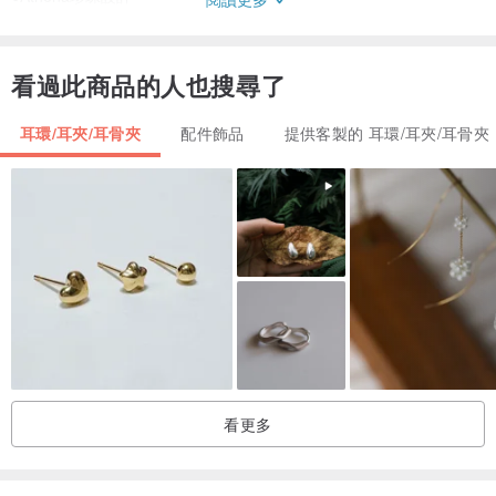
/關於設計
看過此商品的人也搜尋了
Athena珍珠設計全品皆為獨立設計師紗織小姐原創設計，走腦走心，
費時費力，一部分由設計師精工手作，一部分由新勢力代工廠出模成
耳環/耳夾/耳骨夾
配件飾品
提供客製的 耳環/耳夾/耳骨夾
型，多數商品僅有一件現貨庫存，皆為小眾客製化商品。我們盡心竭
力，讓你以更低的價格擁有個性客製的珍珠飾品。
/關於材質
Athena珍珠設計的設計主石均為天然珍珠，並伴有少量天然寶石，銀
白色金屬配件為S925銀，淺金色金屬配件為14K注金或者銅鍍金。大
美自天然，每顆珍珠和天然寶石都會有自己的生長印記，晶瑩美好卻
不完美，色彩和紋理會出現少許差異，手工打造的輕珠寶作品在尺度
和狀態上也無法百分百復制，這正是天然珠寶和手工打造的可愛之
看更多
處。另因燈光、顯示器等影響，可能與你想像稍有不同，請您能接受
再下訂單，謝謝體諒。