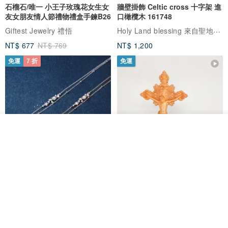
石榴石/唯一 小王子玫瑰花女生女
牆壁掛飾 Celtic cross 十字架 進
友女朋友情人節禮物禮盒手鍊B26
口橄欖木 161748
Holy Land blessing 來自聖地的祝福
Giftest Jewelry 禮悟
NT$ 677
NT$ 769
NT$ 1,200
免運
7 折
免運
放入購物車
加入收藏
了解品牌
L'amour 星星珍珠手鏈 (白金色)
耶穌受難像木製十字架 24 公分
高，雕刻木製十字架，耶穌受難
像天主教十字架
ARLOS
AndyCarver
NT$ 4,641
NT$ 6,630
NT$ 1,560
免運
7 折