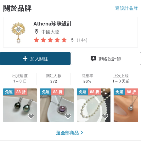
關於品牌
逛設計品牌
Athena珍珠設計
中國大陸
5
(144)
領優惠券
聯絡設計師
加入關注
出貨速度
關注人數
回應率
上次上線
1～3 日
1～3 天前
372
86%
免運
88 折
免運
88 折
免運
88 折
免運
88 折
逛全部商品