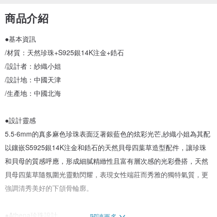
商品介紹
●基本資訊
/材質：天然珍珠+S925銀14K注金+鋯石
/設計者：紗織小姐
/設計地：中國天津
/生產地：中國北海
●設計靈感
5.5‧6mm的真多麻色珍珠表面泛著銀藍色的炫彩光芒,紗織小姐為其配
以鑲嵌S5925銀14K注金和鋯石的天然貝母四葉草造型配件，讓珍珠
和貝母的質感呼應，形成細膩精緻性且富有層次感的光彩疊搭，天然
貝母四葉草隨氛圍光靈動閃耀，表現女性端莊而秀雅的獨特氣質，更
強調清秀美好的下頜骨輪廓。
●Athena珍珠設計
閱讀更多