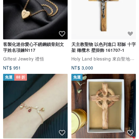
客製化迷你愛心不銹鋼鎖骨刻文
天主教聖物 以色列進口 耶穌 十字
字姓名項鍊N117
架 橄欖木 壁掛飾 161707-1
Holy Land blessing 來自聖地的祝福
Giftest Jewelry 禮悟
NT$ 951
NT$ 3,000
免運
88 折
免運