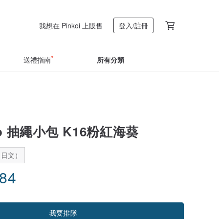
我想在 Pinkoi 上販售
登入/註冊
送禮指南
所有分類
ro 抽繩小包 K16粉紅海葵
：日文）
.84
我要排隊