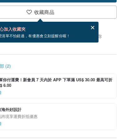
收藏商品
賀卡，結帳完成後填寫
電子賀卡是什麼？
心加入收藏夾
，你可以按「我要排隊」，當有貨會主動發信通知你
望清單不怕錯過，有優惠會立刻提醒你喔！
 (2)
i 幫你付運費！新會員 7 天內於 APP 下單滿 US$ 30.00 最高可折
 6.00
情
有海外好設計
品跨境享運費折抵優惠
情