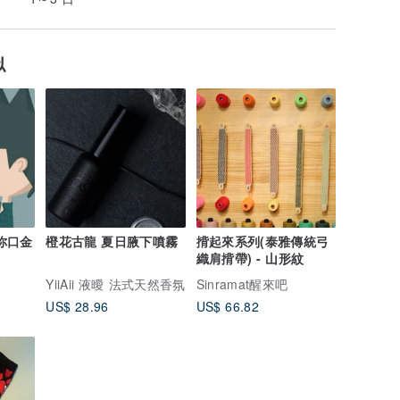
似
你口金
橙花古龍 夏日腋下噴霧
揹起來系列(泰雅傳統弓
織肩揹帶) - 山形紋
YiiAii 液曖 法式天然香氛
Sinramat醒來吧
US$ 28.96
US$ 66.82