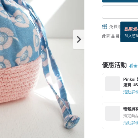
免費贈送電子
點擊愛
此商品目前沒現貨
加入慾
優惠活動
看全部
Pinko
運費 US$
活動詳
輕鬆擁
指定商
活動詳