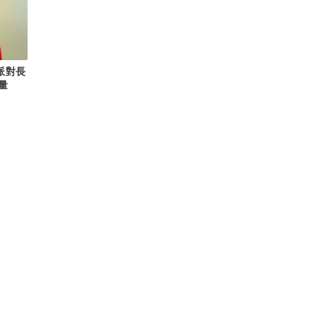
: 派對長
量