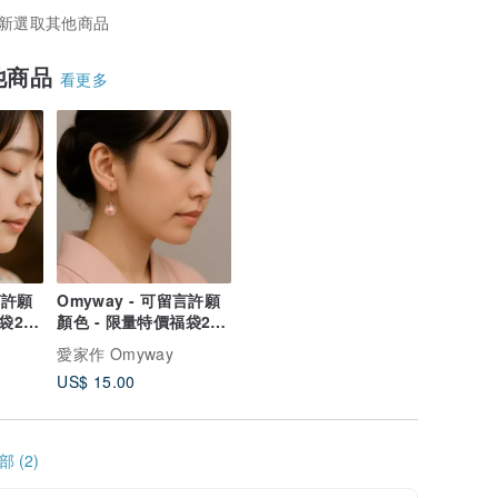
新選取其他商品
他商品
看更多
言許願
Omyway - 可留言許願
福袋2件
顏色 - 限量特價福袋2件
裝耳夾
愛家作 Omyway
US$ 15.00
 (2)