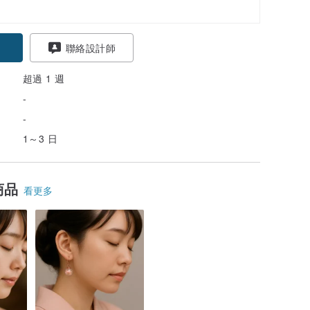
聯絡設計師
超過 1 週
-
-
1～3 日
商品
看更多