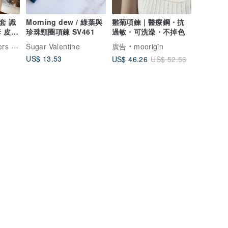
套 識
Morning dew / 綠葉與
雛菊項鍊 | 醫療鋼・抗
 皮件
珍珠頸圈項鍊 SV461
過敏・可洗澡・不掉色
頓手工皮件
Sugar Valentine
廣告
moorigin
US$ 13.53
US$ 46.26
US$ 52.56