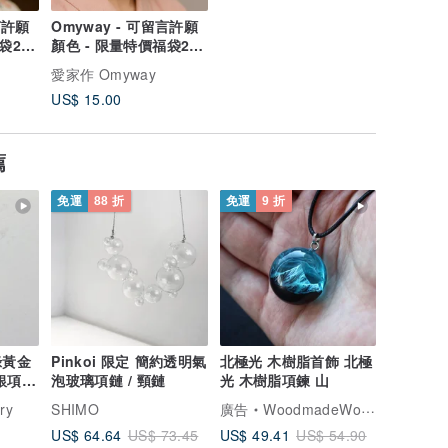
言許願
Omyway - 可留言許願
福袋2件
顏色 - 限量特價福袋2件
裝耳夾
愛家作 Omyway
US$ 15.00
薦
免運
88 折
免運
9 折
綠黃金
Pinkoi 限定 簡約透明氣
北極光 木樹脂首飾 北極
銀項鍊
泡玻璃項鏈 / 頸鏈
光 木樹脂項鍊 山
ry
SHIMO
廣告
WoodmadeWonderwood
US$ 64.64
US$ 49.41
US$ 73.45
US$ 54.90