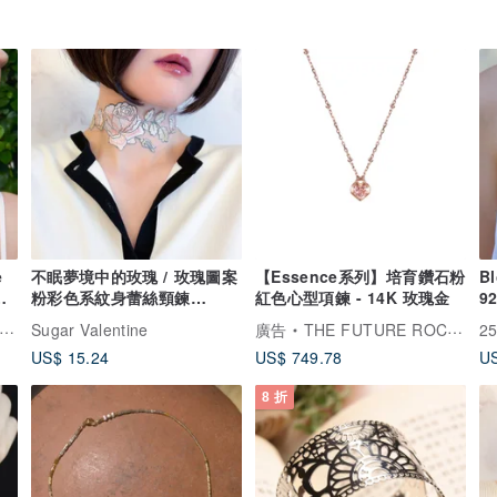
e
不眠夢境中的玫瑰 / 玫瑰圖案
【Essence系列】培育鑽石粉
B
石
粉彩色系紋身蕾絲頸鍊
紅色心型項鍊 - 14K 玫瑰金
9
SV697
Sugar Valentine
廣告
THE FUTURE ROCKS
25
US$ 15.24
US$ 749.78
US
8 折