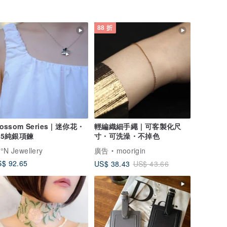
88 折
lossom Series | 迷你花・
輕編織細手繩 | 可客製化尺
25純銀項鍊
寸・可洗澡・不掉色
°N Jewellery
廣告
moorigin
$ 92.65
US$ 38.43
US$ 43.66