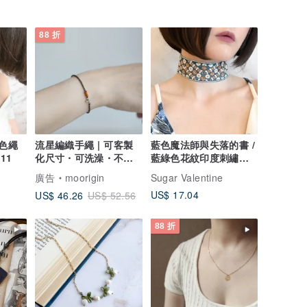
88 折
黑色繩
流星編織手繩 | 可客製
藍色魔法師與失落的書 /
11
化尺寸・可洗澡・不掉
藍綠色花紋印度刺繡蕾
色
絲頸鍊 SV627
廣告
moorigin
Sugar Valentine
US$ 17.04
US$ 46.26
US$ 52.56
88 折