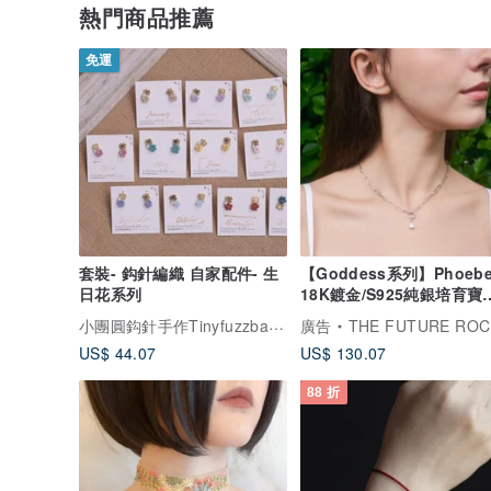
熱門商品推薦
免運
套裝- 鈎針編織 自家配件- 生
【Goddess系列】Phoeb
日花系列
18K鍍金/S925純銀培育寶
單吊墜迴形針項
小團圓鈎針手作TinyfuzzballAccessories
廣告
THE FUTURE ROCKS
US$ 44.07
US$ 130.07
88 折