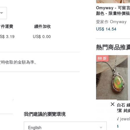
Omyway - 可留
顏色 - 限量特價
裝耳夾包
愛家作 Omyway
首件運費
續件加收
US$ 14.54
S$ 3.19
US$ 0.00
熱門商品推
88 折
貨時收取的金額為準。
天然歐泊蛋白石 
火彩 油彩豐富 純
我們建議的瀏覽環境
收藏級輕珠寶
廣告
NOW jewel
US$ 159.94