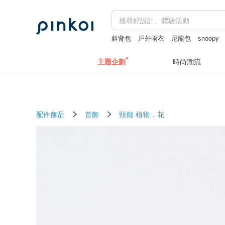
斜背包
戶外雨衣
尼龍包
snoopy
主題企劃
時尚潮流
配件飾品
首飾
頸鏈
植物．花