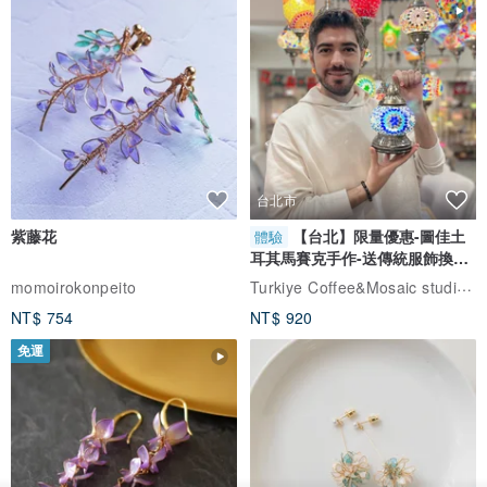
台北市
紫藤花
【台北】限量優惠-圖佳土
體驗
耳其馬賽克手作-送傳統服飾換裝
體驗
Turkiye Coffee&Mosaic studio土耳其咖啡與馬賽克燈工作坊
momoirokonpeito
NT$ 754
NT$ 920
免運