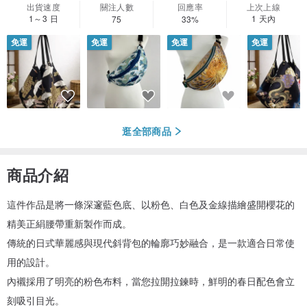
出貨速度
關注人數
回應率
上次上線
1～3 日
1 天內
75
33%
免運
免運
免運
免運
逛全部商品
商品介紹
這件作品是將一條深邃藍色底、以粉色、白色及金線描繪盛開櫻花的
精美正絹腰帶重新製作而成。
傳統的日式華麗感與現代斜背包的輪廓巧妙融合，是一款適合日常使
用的設計。
內襯採用了明亮的粉色布料，當您拉開拉鍊時，鮮明的春日配色會立
刻吸引目光。