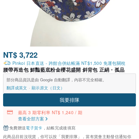
NT$ 3,722
Pinkoi 日本直送 - 跨館合併結帳滿 NT$1,500 免運包關稅
腰帶再造包 鮮豔藍底粉金櫻花盛開 斜背包 正絹・孤品
部分商品資訊是由 Google 自動翻譯，內容不完全精確。
翻譯成英文
顯示原文（日文）
我要排隊
最高 3 期零利率 NT$ 1,240 / 期
查看全部方案
免費贈送
電子賀卡
，結帳完成後填寫
此商品目前沒現貨，你可以按「我要排隊」，當有貨會主動發信通知你