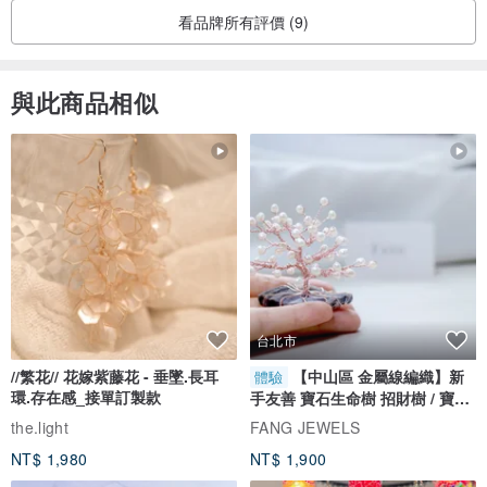
期待下次再為你服務！
看品牌所有評價 (9)
與此商品相似
台北市
//繁花// 花嫁紫藤花 - 垂墜.長耳
【中山區 金屬線編織】新
體驗
環.存在感_接單訂製款
手友善 寶石生命樹 招財樹 / 寶石
自選
the.light
FANG JEWELS
NT$ 1,980
NT$ 1,900