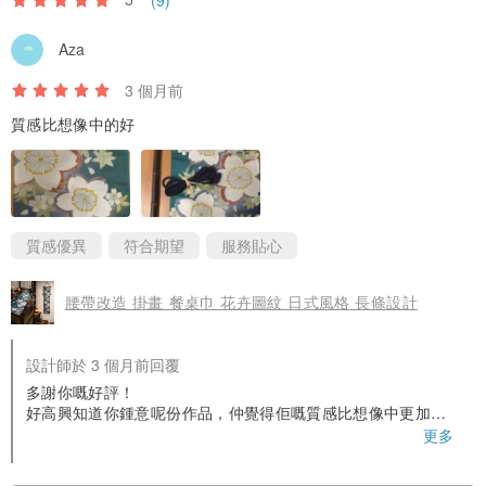
Aza
3 個月前
質感比想像中的好
質感優異
符合期望
服務貼心
腰帶改造 掛畫 餐桌巾 花卉圖紋 日式風格 長條設計
設計師於 3 個月前回覆
多謝你嘅好評！
好高興知道你鍾意呢份作品，仲覺得佢嘅質感比想像中更加
好。
更多
聽到你咁講，對我嚟講係最大嘅鼓勵。
真心多謝你嘅支持，希望呢份作品可以為你帶嚟喜悅。