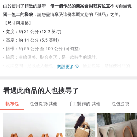
由於使用了精緻的腰帶，
每一個作品的圖案會因裁剪位置不同而呈現
獨一無二的樣貌
，請您盡情享受這份專屬於您的「孤品」之美。
【尺寸與規格】
• 寬度：約 31 公分 (12.2 英吋)
• 高度：約 14 公分 (5.5 英吋)
• 揹帶：約 55 公分 至 100 公分 (可調整)
• 輪廓：曲線優美、貼合身形，是一款時尚的設計。
• 收納空間：足以放入錢包、智慧型手機、鑰匙包等，是輕便出門的
閱讀更多
完美尺寸。
【講究之處】
看過此商品的人也搜尋了
• 盛開的櫻花：密集織出的櫻花圖案，能讓臉部周圍更顯明亮華麗。
• 正絹的氣質：織物獨特的立體感，以及金線散發出的厚重光澤。
帆布包
包包提袋/其他
手工製作的 其他
包包提袋
• 日式現代風格的日常使用：將傳統腰帶融入現代單品，使其更易於
與洋裝搭配。
【購買注意事項】
• 本作品嚴選狀態良好的復古腰帶製作，但部分可能帶有古董素材特