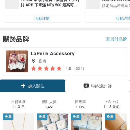
於 APP 下單滿 NT$ 500 最高可折
指定商品跨境享
運費 NT$ 100
活動詳情
活動詳
關於品牌
逛設計品牌
LaPerle Accessory
香港
4.9
(634)
加入關注
聯絡設計師
出貨速度
關注人數
回應率
上次上線
1～3 日
1～3 天前
3,451
100%
免運
免運
免運
免運