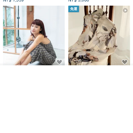
免運
印度蓋染工藝純棉 吊帶褲 連身褲
暈染印花白洋裝 外罩衫 復古洋裝
看其他商品
- 雪花灰
了解品牌
Tramper
Noir by Phoenix
NT$ 1,480
NT$ 1,480