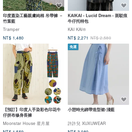
印度蓋染工藝親膚純棉 吊帶褲 －
KAIKAI - Lucid Dream - 斑駁痕
竹葉藍
牛仔托特包
Tramper
KAI KAI®
NT$ 1,480
NT$ 2,271
NT$ 2,580
免運
【預訂】印度人手染彩色印花牛
小憩時光綁帶造型裙-淺藍
仔拼布修身長褲
Moonstar House 星月屋
許許兒 XUXUWEAR
NT$ 1,559
NT$ 3,080