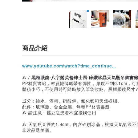
商品介紹
www.youtube.com/watch?time_continue...
🔺
/ 黑框眼鏡‧八字鬍英倫紳士風‧碎鑽冰晶天氣瓶吊飾書籤 
PP材質書籤，材質輕薄略帶有彈性，厚度不到0.1cm，
體積小巧，不使用時可隨時放入筆袋收納。黑框眼鏡尺寸7.4x
成分：純水、酒精、硝酸鉀、氯化氨和天然樟腦。
配件：玻璃瓶、合金金屬、無毒PP材質書籤
🔺 請注意：蠶豆症患者不宜接觸使用
🔺 天氣瓶直徑約1.4cm，內含碎鑽冰晶，根據天氣氣
非常晶透美麗。