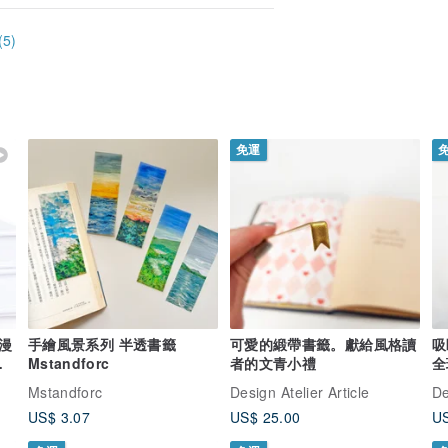
5)
免運
 漫
手繪風景系列 半透書籤
可愛的緞帶書籤。獻給風格讀
吸
物
Mstandforc
者的文青小禮
全
Mstandforc
Design Atelier Article
De
US$ 3.07
US$ 25.00
US