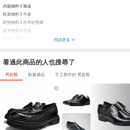
內籠物料 ll 豬皮
鞋底物料 ll 牛皮
鞋墊物料 ll 仿羊紋墊腳
皮革種類 ll 牛皮
顏色 ll 黑色
閱讀更多
看過此商品的人也搜尋了
男皮鞋
鞋履襪品
手工製作的 男皮鞋