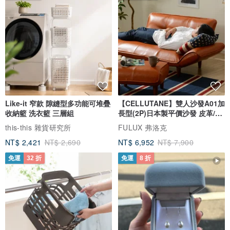
Like-it 窄款 隙縫型多功能可堆疊
【CELLUTANE】雙人沙發A01加
收納籃 洗衣籃 三層組
長型(2P)日本製平價沙發 皮革/燈
芯絨
this-this 雜貨研究所
FULUX 弗洛克
NT$ 2,421
NT$ 2,690
NT$ 6,952
NT$ 7,900
免運
32 折
免運
8 折