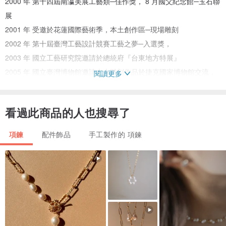
2000 年 第十四屆南瀛美展工藝類─佳作獎， 8 月國父紀念館─玉石聯
展
2001 年 受邀於花蓮國際藝術季，本土創作區─現場雕刻
2002 年 第十屆臺灣工藝設計競賽工藝之夢─入選獎，
2003 年 國立工藝研究院邀請於總統府『台東地方特展』
2005 年 國立臺灣博物館邀請本土雕刻作品於捷克國家博物館交流，
閱讀更多
展出「千面福爾摩沙特展」
2013 年 國父紀念館展出—『兩岸玉雕交流群英會』， 獲邀參加臺灣
看過此商品的人也搜尋了
玉雕大師區展出
2016 年 國立工藝研究發展中心邀請臺灣工藝師於總統府藝廊展出
項鍊
配件飾品
手工製作的 項鍊
『圍爐 -- 永續工藝展』
2018 年 於國父紀念館展出「謝忠仁玉雕 30 年個展—文化的延續」
飾品設計師PennyHuang以、玉石、珍珠、水晶各種天然寶石設計，
結合銀線、玉線等手作編織設計出精緻質感飾品實用配戴各式場合，
天然寶石好保存永久、保養，款式多樣，不定期推出，深受粉絲喜