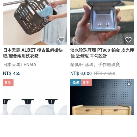
日本天馬 ALBET 復古風斜掛快
淡水珍珠耳環 PT900 鉑金 皮光極
取/層疊兩用洗衣籃
佳 近無瑕 耳勾設計
日本天馬TENMA
蘭佩軒 珍珠。手作輕珠寶
NT$ 455
NT$ 6,000
NT$ 7,500
9 折
免運
9 折
看其他商品
了解品牌