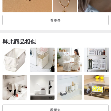
愛。
造型玉墜系列
看更多
造形幾何、線條式設計各種大小玉飾。 畫龍點睛、小巧獨特適合上
班、休閒配戴，年齡層5歲~45歲皆合適。
與此商品相似
商品資訊介紹
瓶型[平平安安]
材質：豆青種緬甸玉
尺寸：1.4x0.6x1.6公分 (包含銀白K墜頭2.1公分)
製作方式：100% 手工雕刻創作
數量：
僅此一件！
包裝內容含：
看更多