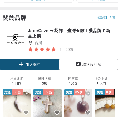
關於品牌
逛設計品牌
JadeGaze 玉凝飾｜臺灣玉雕工藝品牌🚩新
品上架！
台灣
5
(202)
領優惠券
聯絡設計師
加入關注
出貨速度
關注人數
回應率
上次上線
1 日內
1 天內
388
100%
免運
85 折
免運
85 折
免運
85 折
免運
8 折