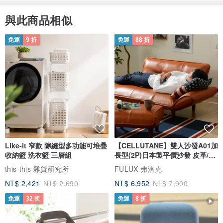
與此商品相似
免運
9 折
免運
88 折
Like-it 窄款 隙縫型多功能可堆疊
【CELLUTANE】雙人沙發A01加
收納籃 洗衣籃 三層組
長型(2P)日本製平價沙發 皮革/燈
芯絨
this-this 雜貨研究所
FULUX 弗洛克
NT$ 2,421
NT$ 2,690
NT$ 6,952
NT$ 7,900
免運
32 折
免運
8 折