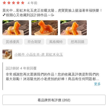
4 年前
※若對商品有疑問，請在購買前向我們提出。因每件玉石作品都是手
晨光中…彩虹木化玉虎正在曬太陽，虎寶寶臉上揚溢著幸福快樂！
工，程序繁複、不易才能完成美麗作品，作品照片及各注意事項請看
💕很開心又收藏到設計師作品～🥳
清楚再確認下單，購買前詳盡地溝通，可省下退款/換貨所耗費的心
力、金錢與時間，感謝。
※尊重智慧財產權※
質感優異
符合期望
風格獨特
想再回購
此作品已申請創作等相關著作權(含照片)，未經授權、模仿、製作、
小雕件 小品生肖-虎 彩虹木化玉
翻攝、轉售、等相關侵害創作等情事，本館將一定追究相關法律責
任，切勿違法犯之。
設計師於 4 年前回覆
非常感謝您再次選購我們的作品！您的收藏及評價是對我們的
最大鼓勵！沐浴陽光的小老虎拍的好棒！商品有任何問題都可
以跟我們聯絡。 玉凝飾手作玉雕玉飾作品全是獨一無二的，我
更多
們還會持續上架新品有空歡迎前來看看ˊˇˋ
看品牌所有評價 (202)