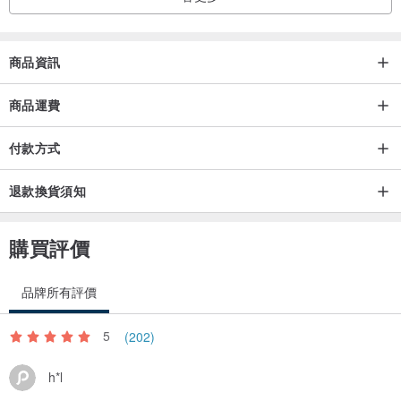
◆ 作品保證卡
◆ 作品包裝盒
◆ 作品包裝袋
商品資訊
◈本商品不含鍊，購買此商品可點選連結加購16英吋(約40.5公分)
商品運費
925銀鍊一條◈
付款方式
www.pinkoi.com/product/xD5LVztg
退款換貨須知
注意事項
購買評價
※因各種營幕顯示器所呈現的商品照可能會產生色差，商品顏色請以實
際收到的商品為準。
品牌所有評價
※每件作品皆手工雕刻大小也都不盡相同，天然玉礦石有其自然的紋路
5
(202)
石紋、內含物結晶或冰裂雲霧狀與略差異色澤皆屬正常現象，每件作
h*l
品及色澤皆略有不同獨一無二，以收到的實品品項為準。