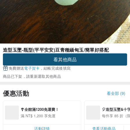
造型玉墜-瓶型(平平安安)豆青種緬甸玉/簡單好搭配
看其他商品
免費贈送
電子賀卡
，結帳完成後填寫
商品已下架，請重新選取其他商品
優惠活動
看全部 (9)
🎐全館滿1200免運費！
🎈造型玉墜&十
中！
滿 NT$ 1,200 享免運
每件享 85 折
活動詳情
查看活動商品