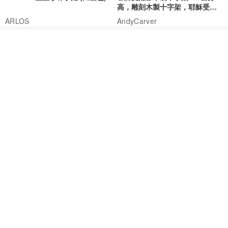
NT$ 4,641
NT$ 6,630
NT$ 1,560
免運
7 折
看其他商品
了解品牌
基督教婚禮禮物 桌上擺設 橄欖木
La Joie 藍月亮石閃耀項鏈 (玫瑰
雙層站立十字架 木製底座
金)
161711
Holy Land blessing 來自聖地的祝福
ARLOS
NT$ 899
NT$ 6,536
NT$ 9,336
免運