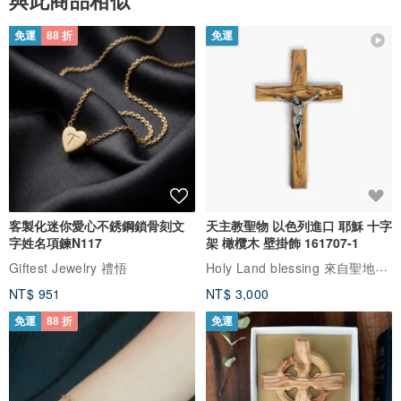
客製化迷你愛心不銹鋼鎖骨刻文
天主教聖物 以色列進口 耶穌 十字
字姓名項鍊N117
架 橄欖木 壁掛飾 161707-1
Holy Land blessing 來自聖地的祝福
Giftest Jewelry 禮悟
NT$ 951
NT$ 3,000
免運
88 折
免運