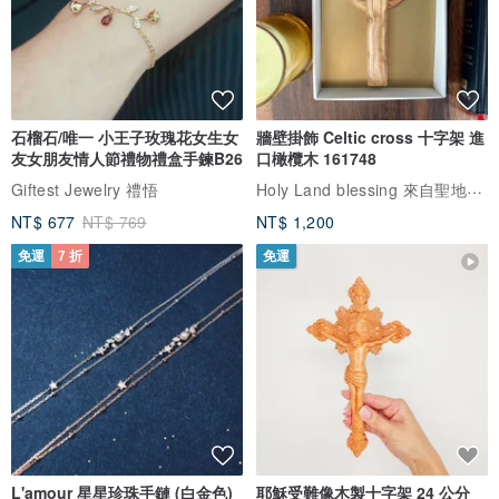
石榴石/唯一 小王子玫瑰花女生女
牆壁掛飾 Celtic cross 十字架 進
友女朋友情人節禮物禮盒手鍊B26
口橄欖木 161748
Holy Land blessing 來自聖地的祝福
Giftest Jewelry 禮悟
NT$ 677
NT$ 769
NT$ 1,200
免運
7 折
免運
L'amour 星星珍珠手鏈 (白金色)
耶穌受難像木製十字架 24 公分
高，雕刻木製十字架，耶穌受難
像天主教十字架
ARLOS
AndyCarver