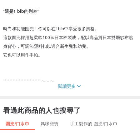
*
這是1 bib
的列表*
時尚和功能圍兜！你可以在1bib中享受很多風格。
這款圍兜採用超柔軟100％日本棉製成，配以高品質日本雙層紗布貼
身背心，可調節塑料扣以適合新生兒和幼兒。
它也可以用作手帕。
************************
〜
〜
〜
閱讀更多
什麼是DOUBLE GAUZE？
看過此商品的人也搜尋了
圍兜/口水巾
媽咪寶寶
手工製作的 圍兜/口水巾
紗布是一種柔軟，純粹，重量輕的棉織物。
雙紗布是兩層用細針縫合在一起的紗布。