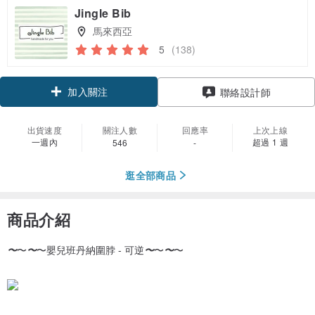
Jingle Bib
馬來西亞
5
(138)
加入關注
聯絡設計師
出貨速度
關注人數
回應率
上次上線
一週內
超過 1 週
546
-
逛全部商品
商品介紹
〜
〜
〜
〜嬰兒班丹納圍脖 - 可逆
〜
〜
〜
〜