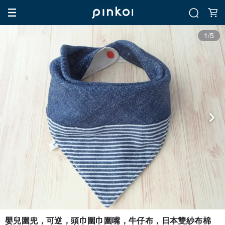
1/5
嬰兒圍兜，可逆，頭巾圍巾圍嘴，牛仔布，日本雙紗布棉