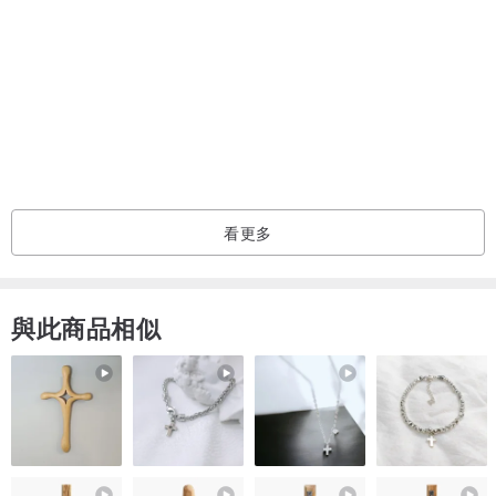
這種面料非常透氣和吸水。
洗幾次後，它會變得更柔軟，更舒適。
這對嬰兒來說尤其完美。
如果你觸摸它，你會知道原因！
************************
〜
〜
〜
看更多
---所有織物都經過預洗以防止收縮
與此商品相似
---近似測量; 11 x 11英寸
---可調塑料卡口;大約12.5“和14.5”的頸部開口。
---布料放置可能會有所不同