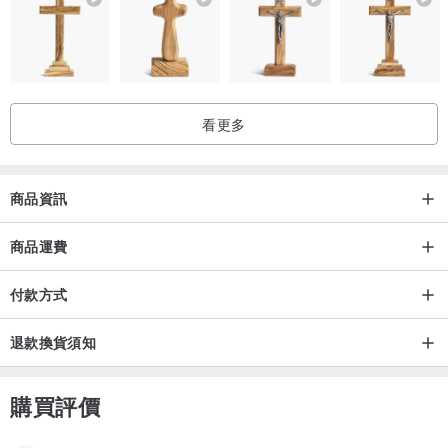
---機洗，烘乾低熱
************************
〜
〜
〜
看更多
商品資訊
所有商品均通過馬來西亞的國際掛號郵件發貨
提供追踪號碼
商品運費
付款方式
************************
〜
〜
〜
退款換貨須知
感謝您訪問我的商店！
如有任何問題，請詢問我。
購買評價