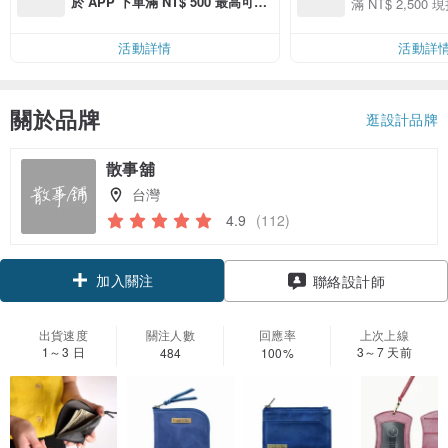
於 APP 下單滿 NT$ 500 最高可折
滿 NT$ 2,500 現
00 現折 NT$100
運費 NT$ 100
活動詳情
活動詳
關於品牌
逛設計品牌
散事舖
台灣
4.9
(112)
加入關注
聯絡設計師
出貨速度
關注人數
回應率
上次上線
1～3 日
3～7 天前
484
100%