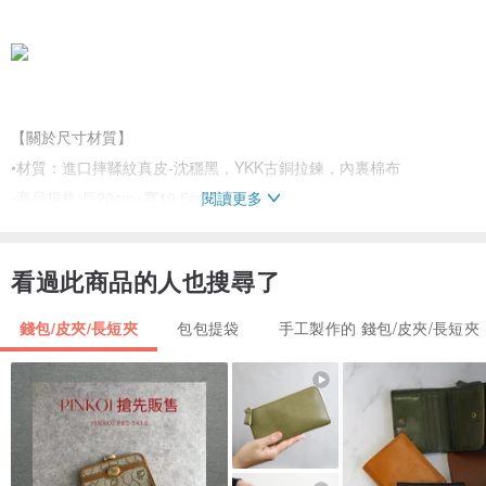
【關於尺寸材質】
•材質：進口摔鞣紋真皮-沈穩黑，YKK古銅拉鍊，內裏棉布
閱讀更多
•商品規格:長20cm+寬10.5cm+厚1.5cm
•內部配置:
➡️中間1個零錢袋，左右兩層鈔票層，可放置鈔票、發票、刷卡單、便
看過此商品的人也搜尋了
條等
➡️零錢袋兩旁各2個插袋(可收納票券,收據)+後幅6個卡片格
錢包/皮夾/長短夾
包包提袋
手工製作的 錢包/皮夾/長短夾
•紙盒包裝
☛小提醒:購買前請先用尺比對尺寸,想像的尺寸會和實際尺寸有落差
喔！