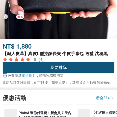
5
NT$ 1,880
【職人皮革】真皮L型拉鍊長夾 牛皮手拿包 送禮-沈穩黑
5
(4)
我要排隊
免費贈送
電子賀卡
，結帳完成後填寫
此商品目前沒現貨，你可以按「我要排隊」，當有貨會主動發信通知你
優惠活動
看全部 (3)
【七夕情人節快閃】8
Pinkoi 幫你付運費！新會員 7 天內
用 APP 購買任一