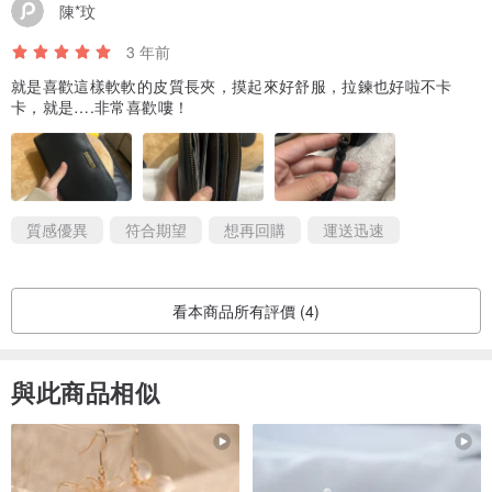
陳*玟
3 年前
就是喜歡這樣軟軟的皮質長夾，摸起來好舒服，拉鍊也好啦不卡
卡，就是….非常喜歡嘍！
♻️全館運輸使用的防護包裝將會重複利用環保舊包材，以保護訂購的
商品在運輸過程的安全。裡面商品都是由全新包裝承裝，自用送禮皆
質感優異
符合期望
想再回購
運送迅速
宜。感謝您與散事舖一同愛護地球❤️
看本商品所有評價 (4)
與此商品相似