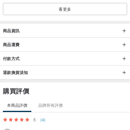
象。
看更多
6.真皮保養：可定期用皮革專用保養油擦拭，如經常使用，透過手上
的油脂也能達到最佳的保護作用。
商品資訊
商品運費
7.每件牛皮在生長過程中會產生小疤痕,以及生長紋理是無法避免的。
所以一般細小斑點、淡色小劃痕、規律無色紋理都屬正常範圍。
付款方式
8.新包由於剛製作完畢便進入密封的盒子中進入快遞運輸過程，路途
退款換貨須知
遙遠，如果味道較重可以通風幾天，屬正常情況。氣味是皮革天然的
味道，對人體並無危害，請放心使用。
購買評價
9.商品因拍照光線及不同螢幕顯示器，仍然略有色差。商品照僅供參
本商品評價
品牌所有評價
考，顏色請以實品為主，介意者請慎下單。
5
(4)