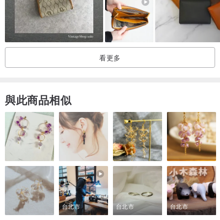
【注意事項】
看更多
1.避免刮傷、潮濕。如果淋濕或沾到水時，請馬上使用毛巾或乾淨的
布將水吸乾， 置於通風處自然晾乾。
與此商品相似
2.真皮因本身生長紋理不同，部分小疤痕或天然痕跡屬正常現象，介
意者請慎下單。
3.同一塊皮面因生長部位不同，每個區塊厚薄度也略有差異。
4.皮面經拋摔處理，經使用後更加柔韌，表面會產生不同的皮質紋
路。
台北市
台北市
台北市
5.每件皆手工製作，皮面經手工染整，使用過程中輕微掉色屬正常現