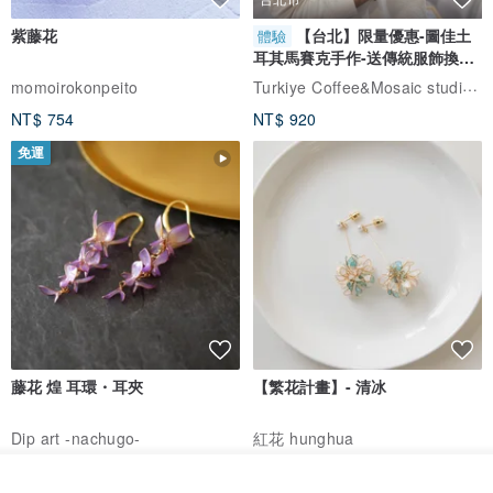
紫藤花
【台北】限量優惠-圖佳土
體驗
耳其馬賽克手作-送傳統服飾換裝
體驗
Turkiye Coffee&Mosaic studio土耳其咖啡與馬賽克燈工作坊
momoirokonpeito
NT$ 754
NT$ 920
免運
藤花 煌 耳環・耳夾
【繁花計畫】- 清冰
Dip art -nachugo-
紅花 hunghua
NT$ 2,125
NT$ 720
我要排隊