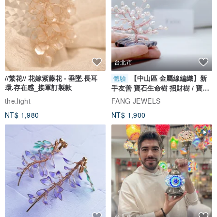
台北市
//繁花// 花嫁紫藤花 - 垂墜.長耳
【中山區 金屬線編織】新
體驗
環.存在感_接單訂製款
手友善 寶石生命樹 招財樹 / 寶石
自選
the.light
FANG JEWELS
NT$ 1,980
NT$ 1,900
台北市