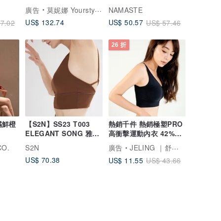
裝 法式風情
廣告
莫妮娜 YourstyLe
NAMASTE
US$ 132.74
US$ 50.57
7.02
US$ 57.46
26 折
柑橘鮮橙
【S2N】SS23 T003
熱銷千件 熱銷極塑PRO
ELEGANT SONG 雅緻
高衝擊運動內衣 42%減
詩頌短上衣_Brown
震支撐 美胸內衣
CO.
S2N
廣告
JELING ｜舒適的代名詞
US$ 70.38
US$ 11.55
US$ 43.66