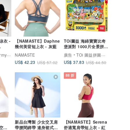
衣 -
【NAMASTE】Daphne
TOi圖益 海綿寶寶比奇
幾何美背短上衣 - 灰藍
堡派對 1000片全景拼圖
療癒居家擺飾 禮物
Interns
NAMASTE
廣告
TOi 圖益拼圖旗艦店
US$ 42.23
US$ 37.83
US$ 57.02
US$ 44.50
88 折
新品台灣製 少女交叉肩
【NAMASTE】Serena
挖空造
帶腰間綁帶 連身裙式泳
舒適寬肩帶短上衣 - 紅