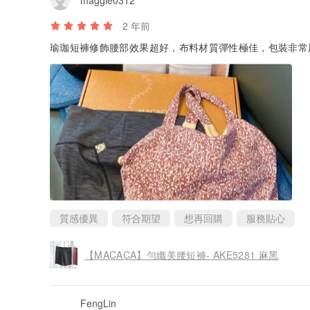
2 年前
瑜珈短褲修飾腰部效果超好，布料材質彈性極佳，包裝非常
質感優異
符合期望
想再回購
服務貼心
【MACACA】勻纖美腰短褲- AKE5281 麻黑
FengLin