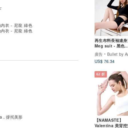
下
再生布料長袖連身泳
Meg suit - 黑色
082BLCK
廣告
Bullet by Army of 
US$ 76.34
62 折
ra，撐托美形
【NAMASTE】
Valentina 美背