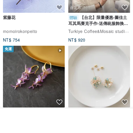
台北市
紫藤花
【台北】限量優惠-圖佳土
體驗
耳其馬賽克手作-送傳統服飾換裝
體驗
Turkiye Coffee&Mosaic studio土耳其咖啡與馬賽克燈工作坊
momoirokonpeito
NT$ 754
NT$ 920
免運
藤花 煌 耳環・耳夾
【繁花計畫】- 清冰
我要訂製
加入收藏
了解品牌
Dip art -nachugo-
紅花 hunghua