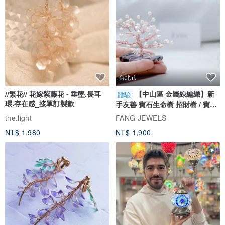
台北市
//繁花// 花嫁紫藤花 - 垂墜.長耳
【中山區 金屬線編織】新
體驗
環.存在感_接單訂製款
手友善 寶石生命樹 招財樹 / 寶石
自選
the.light
FANG JEWELS
NT$ 1,980
NT$ 1,900