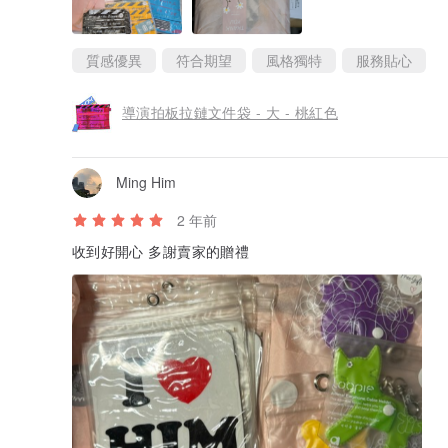
質感優異
符合期望
風格獨特
服務貼心
導演拍板拉鏈文件袋 - 大 - 桃紅色
Ming Him
2 年前
收到好開心 多謝賣家的贈禮