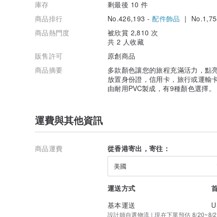
庫存
剩最後 10 件
商品排行
No.426,193 -
配件飾品
| No.1,75
商品熱門度
被欣賞 2,810 次
共 2 人收藏
販售許可
原創商品
商品摘要
多款顏色讓您的旅程充滿活力，點亮
放置身份證，信用卡，旅行或運輸
由耐用PVC製成，有9種顏色選擇。
運費與其他資訊
商品運費
從香港寄出，寄往：
美國
運送方式
基本運送
U
設計師自選物流 | 現在下單預估 8/20~8/2