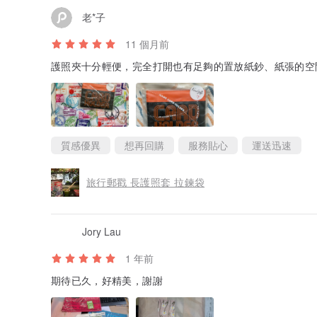
老*子
11 個月前
護照夾十分輕便，完全打開也有足夠的置放紙鈔、紙張的空
質感優異
想再回購
服務貼心
運送迅速
旅行郵戳 長護照套 拉鍊袋
Jory Lau
1 年前
期待已久，好精美，謝謝