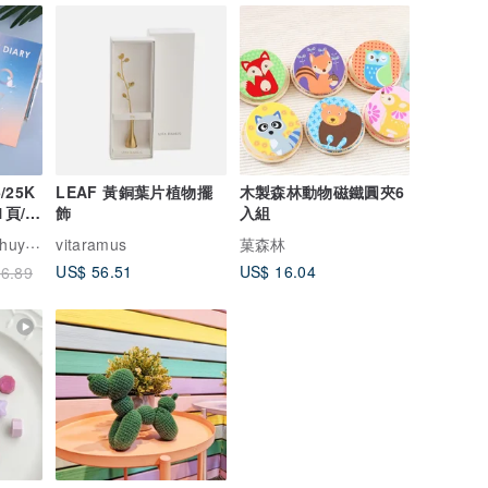
/25K
LEAF 黃銅葉片植物擺
木製森林動物磁鐵圓夾6
1頁/巴
飾
入組
札
lture
vitaramus
菓森林
US$ 56.51
US$ 16.04
6.89