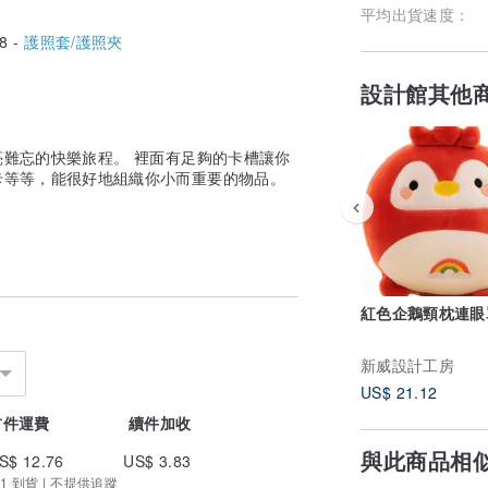
平均出貨速度：
8 -
護照套/護照夾
設計館其他
難忘的快樂旅程。 裡面有足夠的卡槽讓你
卡等等，能很好地組織你小而重要的物品。
紅色企鵝頸枕連眼罩
新威設計工房
US$ 21.12
首件運費
續件加收
與此商品相
S$ 12.76
US$ 3.83
1 到貨 | 不提供追蹤