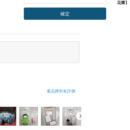
封蠟印章【花瓣】
確定
showme
US$ 5.31
看品牌所有評價