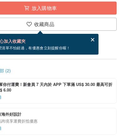
放入購物車
收藏商品
賀卡，結帳完成後填寫
電子賀卡是什麼？
心加入收藏夾
~8/21 到貨。
望清單不怕錯過，有優惠會立刻提醒你喔！
 (2)
i 幫你付運費！新會員 7 天內於 APP 下單滿 US$ 30.00 最高可折
 6.00
情
有海外好設計
品跨境享運費折抵優惠
情