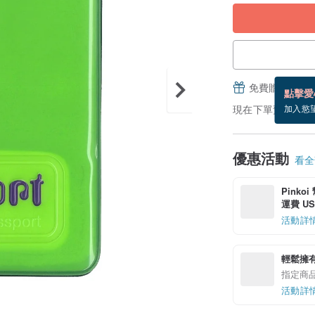
免費贈送電子
點擊愛
現在下單預估 8/20
加入慾
優惠活動
看全部
Pinko
運費 US$
活動詳
輕鬆擁
指定商
活動詳