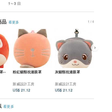
1～3 日
商品
1 / 4
看更多
--
粉紅貓頸枕連眼罩
灰貓頸枕連眼罩
紅蘿蔔-
新威設計工房
新威設計工房
新威設計
US$ 21.12
US$ 21.12
US$ 21.
似
看更多