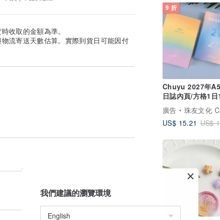
9 折
貨時收取的金額為準。
與物流寄送天數估算。實際到貨日可能因付
Chuyu 2027年A5
日誌內頁/方格1日
川紙/日記手帳/手
廣告
珠友文化 Chuyu Cu
US$ 15.21
US$ 1
我們建議的瀏覽環境