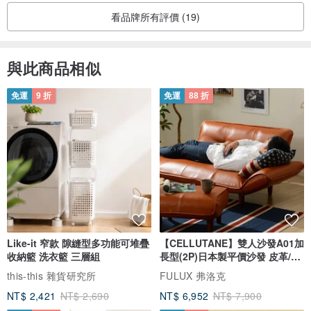
看品牌所有評價 (19)
與此商品相似
免運
9 折
免運
88 折
Like-it 窄款 隙縫型多功能可堆疊
【CELLUTANE】雙人沙發A01加
收納籃 洗衣籃 三層組
長型(2P)日本製平價沙發 皮革/燈
芯絨
this-this 雜貨研究所
FULUX 弗洛克
NT$ 2,421
NT$ 2,690
NT$ 6,952
NT$ 7,900