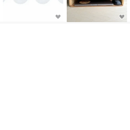
日本Like-it 可堆疊收納洗衣籃專
雙抽屜螢幕增高架(寬42CM) 收納
用 -滑滑便利輪 (專用輪)
書桌展示架 手工 客製化雷射雕刻
我要訂製
加入收藏
了解品牌
this-this 雜貨研究所
Pinocchio’s cabin
NT$ 234
NT$ 260
NT$ 3,026
NT$ 3,362
免運
68 折
日本squ+ SUN&WASSER可層疊
工業風_植物雙層展示層架/塊根/
置物洗衣籃-2入-多色可選
多肉植物/鐵網**歡迎客製**