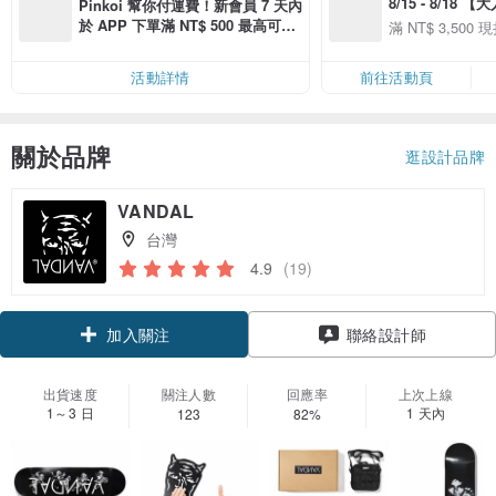
8/15 - 8/18 
Pinkoi 幫你付運費！新會員 7 天內
季】滿 NT$3500
於 APP 下單滿 NT$ 500 最高可折
滿 NT$ 3,500 現
50
運費 NT$ 100
50
活動詳情
前往活動頁
關於品牌
逛設計品牌
VANDAL
台灣
4.9
(19)
加入關注
聯絡設計師
出貨速度
關注人數
回應率
上次上線
1～3 日
1 天內
123
82%