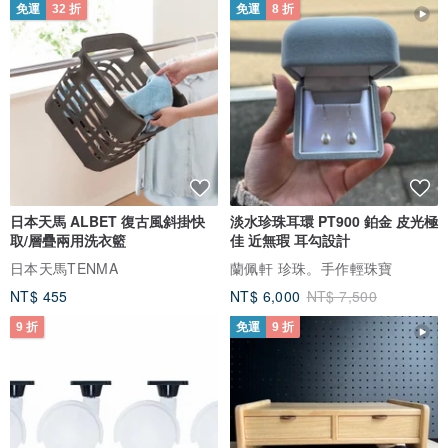
免運
32 折
免運
8 折
日本天馬 ALBET 復古風斜掛快
淡水珍珠耳環 PT900 鉑金 皮光極
取/層疊兩用洗衣籃
佳 近無瑕 耳勾設計
日本天馬TENMA
蘭佩軒 珍珠。手作輕珠寶
NT$ 455
NT$ 6,000
NT$ 7,500
9 折
免運
9 折