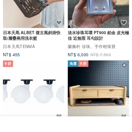
日本天馬 ALBET 復古風斜掛快
淡水珍珠耳環 PT900 鉑金 皮光極
取/層疊兩用洗衣籃
佳 近無瑕 耳勾設計
日本天馬TENMA
蘭佩軒 珍珠。手作輕珠寶
NT$ 455
NT$ 6,000
NT$ 7,500
9 折
免運
9 折
放入購物車
日本Like-it 可堆疊收納洗衣籃專
雙抽屜螢幕增高架(寬42CM) 收納
加入收藏
了解品牌
用 -滑滑便利輪 (專用輪)
書桌展示架 手工 客製化雷射雕刻