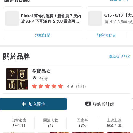
8/15 - 8/18 
Pinkoi 幫你付運費！新會員 7 天內
季】滿 NT$3500
於 APP 下單滿 NT$ 500 最高可折
滿 NT$ 3,500 現
50
運費 NT$ 100
50
活動詳情
前往活動頁
關於品牌
逛設計品牌
多寶晶石
台灣
4.9
(121)
加入關注
聯絡設計師
出貨速度
關注人數
回應率
上次上線
1～3 日
超過 1 週
343
83%