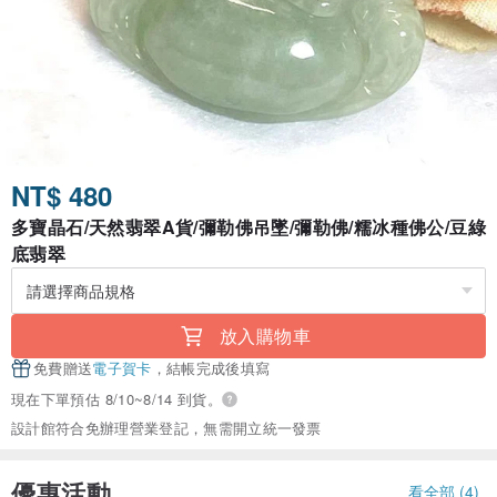
NT$ 480
多寶晶石/天然翡翠A貨/彌勒佛吊墜/彌勒佛/糯冰種佛公/豆綠
底翡翠
放入購物車
免費贈送
電子賀卡
，結帳完成後填寫
現在下單預估 8/10~8/14 到貨。
設計館符合免辦理營業登記，無需開立統一發票
優惠活動
看全部 (4)