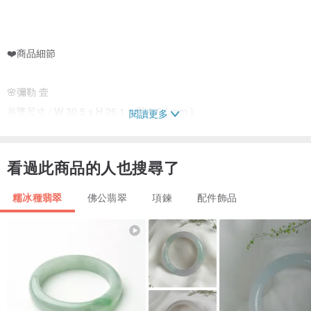
❤️商品細節
🌸彌勒 壹
吊墜尺寸 / W 30.5 x H 26.1 x 厚 6.6 ( mm )
閱讀更多
吊墜克重 / 7.12 g
看過此商品的人也搜尋了
🌸彌勒 貳
吊墜尺寸 / W 30.4 x H 26.6 x 厚 6.3 ( mm )
糯冰種翡翠
佛公翡翠
項鍊
配件飾品
吊墜克重 / 7.04 g
🌸彌勒 參
吊墜尺寸 / W 29.5 x H 27.0 x 厚 6.2 ( mm )
吊墜克重 / 6.96 g