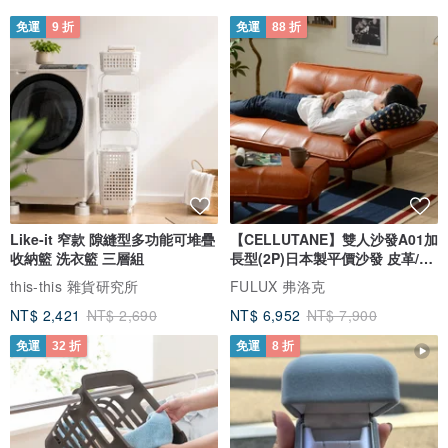
免運
9 折
免運
88 折
Like-it 窄款 隙縫型多功能可堆疊
【CELLUTANE】雙人沙發A01加
收納籃 洗衣籃 三層組
長型(2P)日本製平價沙發 皮革/燈
芯絨
this-this 雜貨研究所
FULUX 弗洛克
NT$ 2,421
NT$ 2,690
NT$ 6,952
NT$ 7,900
免運
32 折
免運
8 折