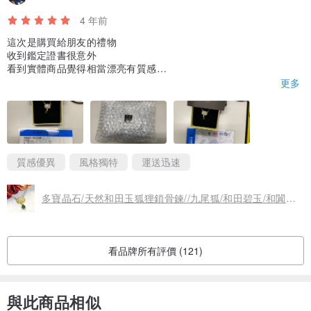
4 年前
這次是購買給朋友的禮物
收到鑑定證書很意外
看到實體商品覺得相當漂亮有質感
下次如果有喜歡的商品，希望有機會回購：）
更多
質感優異
風格獨特
運送迅速
多寶晶石/天然和田玉狐狸鎖骨鍊//九尾狐/和田碧玉/和闐玉/附證書
看品牌所有評價 (121)
與此商品相似