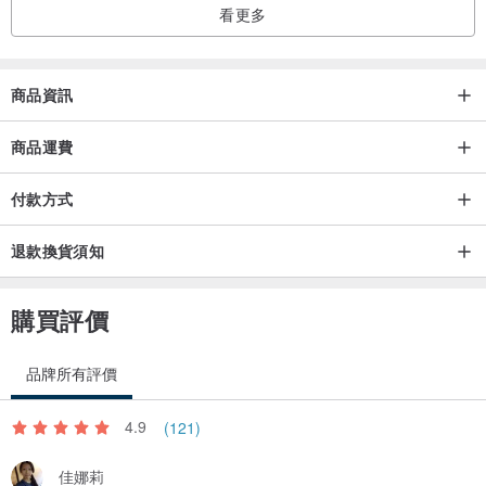
看更多
🌸彌勒 捌
吊墜尺寸 / W 27.7 x H 23.4 x 厚 6.4 ( mm )
吊墜克重 / 5.92 g
商品資訊
商品運費
付款方式
🥰買就送S925墜頭唷~👍🏻
⚠️銀鍊為拍照道具,本商品不含銀鍊唷~⚠️
退款換貨須知
購買評價
❤️貼心小叮嚀😊
品牌所有評價
天然翡翠每塊料子多少都會有色差，且多少會有內部石紋，多寶愛玉
石也會愛他天然的殘缺，介意者慎拍唷！
4.9
(121)
佳娜莉