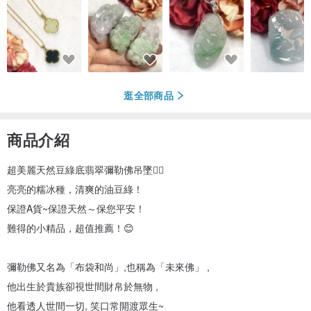
逛全部商品
商品介紹
超美麗天然豆綠底翡翠彌勒佛吊墜👍🏻
亮亮的糯冰種，清爽的油豆綠！
保證A貨~保證天然～保您平安！
難得的小精品，超值推薦！😊
彌勒佛又名為「布袋和尚」,也稱為「未來佛」 ,
他出生於貴族卻視世間財帛於無物 ,
他看透人世間一切, 笑口常開渡眾生~