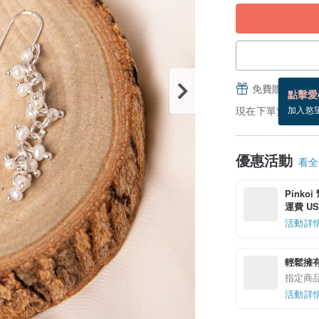
免費贈送電子
點擊愛
現在下單預估 8/20
加入慾
優惠活動
看全部
Pinko
運費 US$
活動詳
輕鬆擁
指定商
活動詳