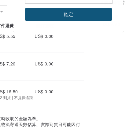
4號✈明信片
確定
花之良展
US$ 6.60
首件運費
續件加收
S$ 5.55
US$ 0.00
S$ 7.26
US$ 0.00
S$ 16.50
US$ 0.00
2 到貨 | 不提供追蹤
貨時收取的金額為準。
與物流寄送天數估算。實際到貨日可能因付