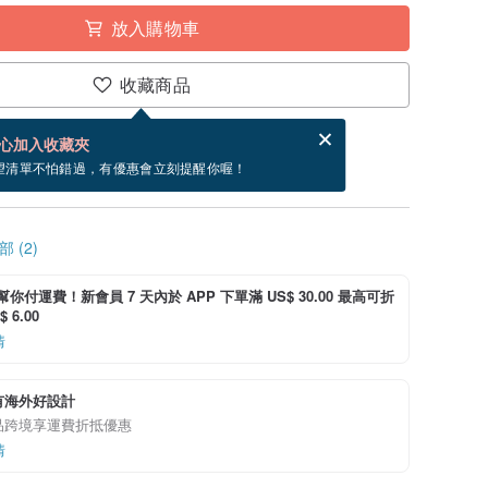
放入購物車
收藏商品
賀卡，結帳完成後填寫
電子賀卡是什麼？
心加入收藏夾
~9/12 到貨。
望清單不怕錯過，有優惠會立刻提醒你喔！
 (2)
i 幫你付運費！新會員 7 天內於 APP 下單滿 US$ 30.00 最高可折
 6.00
情
有海外好設計
品跨境享運費折抵優惠
情