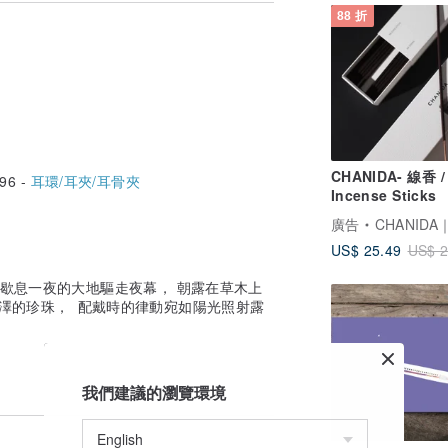
88 折
CHANIDA- 線香 /
96 -
耳環/耳夾/耳骨夾
Incense Sticks
廣告
CHANIDA｜
US$ 25.49
US$ 2
， 歇息一夜的大地驅走夜幕， 朝露在草木上
澤的珍珠， 配戴時的律動宛如陽光照射露
我們建議的瀏覽環境