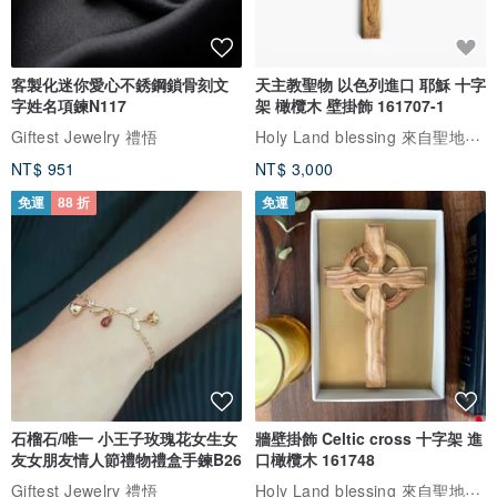
客製化迷你愛心不銹鋼鎖骨刻文
天主教聖物 以色列進口 耶穌 十字
字姓名項鍊N117
架 橄欖木 壁掛飾 161707-1
Holy Land blessing 來自聖地的祝福
Giftest Jewelry 禮悟
NT$ 951
NT$ 3,000
免運
88 折
免運
石榴石/唯一 小王子玫瑰花女生女
牆壁掛飾 Celtic cross 十字架 進
友女朋友情人節禮物禮盒手鍊B26
口橄欖木 161748
Holy Land blessing 來自聖地的祝福
Giftest Jewelry 禮悟