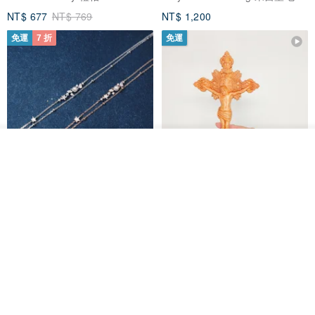
NT$ 677
NT$ 769
NT$ 1,200
免運
7 折
免運
放入購物車
加入收藏
了解品牌
L'amour 星星珍珠手鏈 (白金色)
耶穌受難像木製十字架 24 公分
高，雕刻木製十字架，耶穌受難
像天主教十字架
ARLOS
AndyCarver
NT$ 4,641
NT$ 6,630
NT$ 1,560
免運
7 折