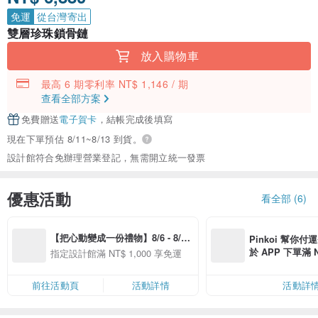
免運
從台灣寄出
雙層珍珠鎖骨鏈
放入購物車
最高 6 期零利率 NT$ 1,146 / 期
查看全部方案
免費贈送
電子賀卡
，結帳完成後填寫
現在下單預估 8/11~8/13 到貨。
設計館符合免辦理營業登記，無需開立統一發票
優惠活動
看全部 (6)
【把心動變成一份禮物】8/6 - 8/20 
Pinkoi 幫你付
精選品牌全館滿 NT$1,000 免運
於 APP 下單滿 
指定設計館滿 NT$ 1,000 享免運
運費 NT$ 100
前往活動頁
活動詳情
活動詳