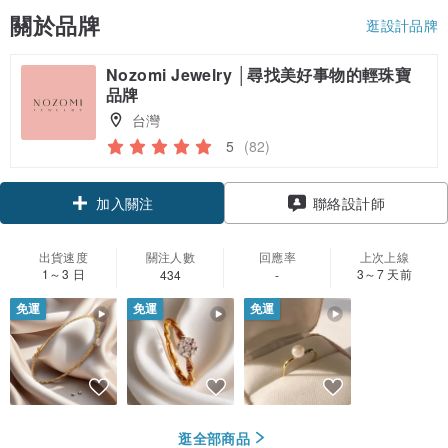
關於品牌
逛設計品牌
Nozomi Jewelry │尋找美好事物的輕珠寶
品牌
台灣
5
(82)
領優惠券
聯絡設計師
加入關注
出貨速度
關注人數
回應率
上次上線
1～3 日
3～7 天前
434
-
免運
免運
免運
逛全部商品