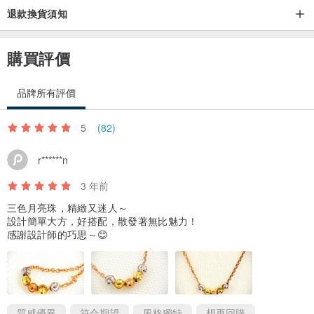
退款換貨須知
購買評價
品牌所有評價
5
(82)
r******n
3 年前
三色月亮珠，精緻又迷人～
設計簡單大方，好搭配，散發著無比魅力！
感謝設計師的巧思～😊
質感優異
符合期望
風格獨特
想再回購