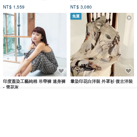
NT$ 1,559
NT$ 3,080
免運
印度蓋染工藝純棉 吊帶褲 連身褲
暈染印花白洋裝 外罩衫 復古洋裝
- 雪花灰
Tramper
Noir by Phoenix
放入購物車
加入收藏
了解品牌
NT$ 1,480
NT$ 1,480