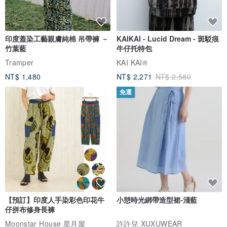
印度蓋染工藝親膚純棉 吊帶褲 －
KAIKAI - Lucid Dream - 斑駁痕
竹葉藍
牛仔托特包
Tramper
KAI KAI®
NT$ 1,480
NT$ 2,271
NT$ 2,580
免運
【預訂】印度人手染彩色印花牛
小憩時光綁帶造型裙-淺藍
仔拼布修身長褲
Moonstar House 星月屋
許許兒 XUXUWEAR