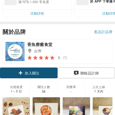
於 APP 下單滿 
滿 NT$ 1,500 享免運
運費 NT$ 100
活動詳情
活動詳
關於品牌
逛設計品牌
香魚療癒食堂
台灣
5
(7)
領優惠券
聯絡設計師
加入關注
出貨速度
關注人數
回應率
上次上線
1～3 日
1 天內
58
-