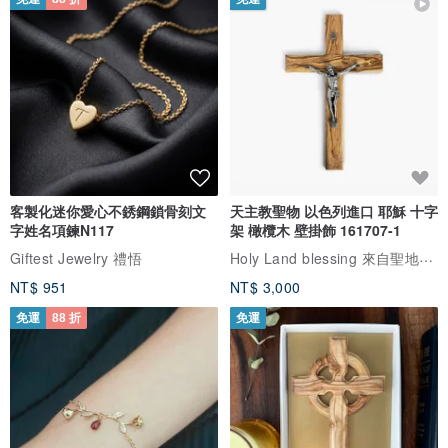
客製化迷你愛心不銹鋼鎖骨刻文
天主教聖物 以色列進口 耶穌 十字
字姓名項鍊N117
架 橄欖木 壁掛飾 161707-1
Holy Land blessing 來自聖地的祝福
Giftest Jewelry 禮悟
NT$ 951
NT$ 3,000
免運
88 折
免運