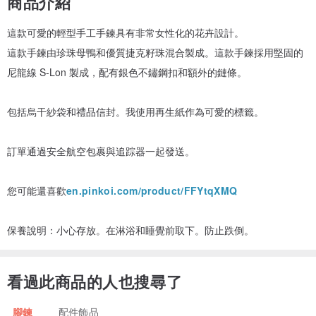
商品介紹
這款可愛的輕型手工手鍊具有非常女性化的花卉設計。
這款手鍊由珍珠母鴨和優質捷克籽珠混合製成。這款手鍊採用堅固的
尼龍線 S-Lon 製成，配有銀色不鏽鋼扣和額外的鏈條。
包括烏干紗袋和禮品信封。我使用再生紙作為可愛的標籤。
訂單通過安全航空包裹與追踪器一起發送。
您可能還喜歡
en.pinkoi.com/product/FFYtqXMQ
保養說明：小心存放。在淋浴和睡覺前取下。防止跌倒。
看過此商品的人也搜尋了
腳鍊
配件飾品