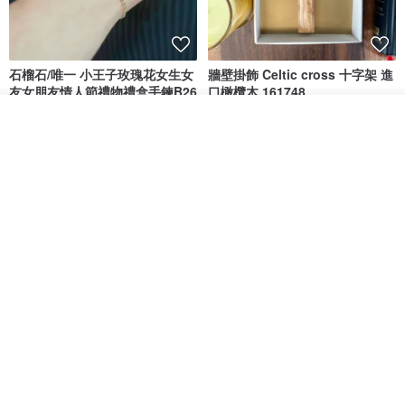
石榴石/唯一 小王子玫瑰花女生女
牆壁掛飾 Celtic cross 十字架 進
友女朋友情人節禮物禮盒手鍊B26
口橄欖木 161748
Holy Land blessing 來自聖地的祝福
Giftest Jewelry 禮悟
看其他商品
了解品牌
NT$ 677
NT$ 769
NT$ 1,200
免運
7 折
免運
L'amour 星星珍珠手鏈 (白金色)
耶穌受難像木製十字架 24 公分
高，雕刻木製十字架，耶穌受難
像天主教十字架
ARLOS
AndyCarver