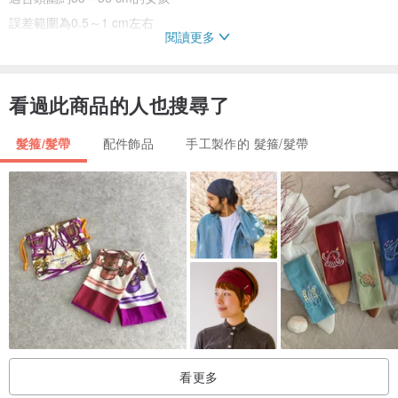
誤差範圍為0.5～1 cm左右
閱讀更多
頭圍較小、較大或是喜歡戴鬆鬆感覺的女孩們都歡迎私訊找我特製。
男孩的頭圍比較大，所以也建議您私訊討論喲！
看過此商品的人也搜尋了
●穿戴方式●
髮箍/髮帶
配件飾品
手工製作的 髮箍/髮帶
先整理一下頭髮，您可以綁馬尾、丸子頭或是隨意將頭髮放下梳直。
1.將髮帶套到脖子上，把後面的頭髮拉出來（有點像戴項鍊）。
2.將髮帶後面靠緊脖子髮際線處，將髮帶往上拉，越過劉海/額頭。
3.兩邊的髮帶會在耳後，交叉處會在頭頂。
4.整理一下瀏海、頭髮以及髮帶，就完成啦！
短髮～長髮皆適合配戴髮帶，網路上也有很多不同髮型的交叉髮帶戴
法，您可以搜尋＂交叉髮帶戴法＂，根據您的髮型作選擇！
●清洗方式●
如果遇到水氣，建議放在陰涼處陰乾。如有髒污，建議使用冷水手洗
看更多
並且陰乾。如有皺摺，使用熨斗輕輕燙過就可以變平囉！