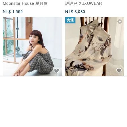
Moonstar House 星月屋
許許兒 XUXUWEAR
NT$ 1,559
NT$ 3,080
免運
印度蓋染工藝純棉 吊帶褲 連身褲
暈染印花白洋裝 外罩衫 復古洋裝
- 雪花灰
看其他商品
了解品牌
Tramper
Noir by Phoenix
NT$ 1,480
NT$ 1,480