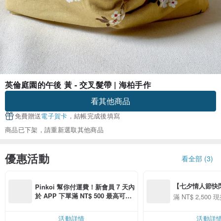
英倫庭園的午後 黃 - 交叉髮帶 | 海柏手作
看其他商品
免費贈送
電子賀卡
，結帳完成後填寫
商品已下架，請重新選取其他商品
優惠活動
看全部 (3)
【七夕情人節快閃】8
Pinkoi 幫你付運費！新會員 7 天內
用 APP 購買任一
於 APP 下單滿 NT$ 500 最高可折
滿 NT$ 2,500 現
00 現折 NT$100
運費 NT$ 100
活動詳情
活動詳