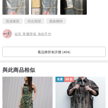
質感優異
符合期望
風格獨特
祐瑄 專屬賣場 海柏手作
看品牌所有評價 (404)
與此商品相似
免運
88 折