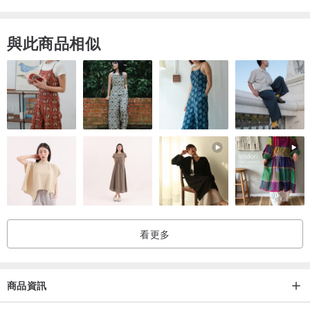
✧－－－－－✧－－－－－✧－－－－－✧
與此商品相似
關於 海柏手作Hebbian Handmade
海柏法則，一個關於記憶與學習的神經科學。
大腦中有許多不同的細胞，當它們活化，就會變成強大又複雜的群
體，把回憶深深烙印在腦海中。就像看到藍色，就會想到海洋。像聞
著咖啡香，就能讓自己徜徉在悠閒午後。
只要一點點指引，就能連結所有的美好。
希望我手心的溫暖，能傳遞到每個你/妳的心中，讓我的作品陪伴你度
看更多
過所有的挑戰。
商品資訊
海柏手作Hebbian Handmade
一人手工裁縫工作室 / 台灣