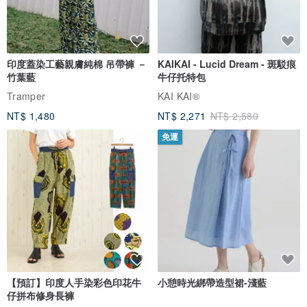
印度蓋染工藝親膚純棉 吊帶褲 －
KAIKAI - Lucid Dream - 斑駁痕
竹葉藍
牛仔托特包
Tramper
KAI KAI®
NT$ 1,480
NT$ 2,271
NT$ 2,580
免運
【預訂】印度人手染彩色印花牛
小憩時光綁帶造型裙-淺藍
仔拼布修身長褲