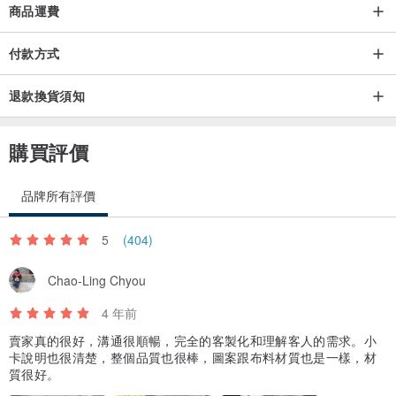
商品運費
✧－－－－－✧－－－－－✧－－－－－✧
付款方式
✨購物前的注意事項✨
退款換貨須知
👉🏻每售出一樣商品，將會捐出5-10元至癌症基金會。（捐款明細會公
布在FB/IG專頁上）
👉🏻手工製作難免有些手作痕跡（ex.線頭），車線也無法像工廠做的那
購買評價
麼筆直，完美主義者請三思。
👉🏻因為布料裁切位置不同，花色不太會都在同一位置上，所以每個作
品牌所有評價
品都是獨一無二的喔！
5
(404)
👉🏻不同手機顯示器顏色多少都會有些差異，作品以實物顏色為主。
👉🏻商品接單後開始為您製作，需要數個工作天的時間。製作完成馬上
Chao-Ling Chyou
為您送出！
4 年前
👉🏻手作商品非賣家所造成的重大疏失，不進行退貨。
賣家真的很好，溝通很順暢，完全的客製化和理解客人的需求。小
👉🏻任何問題請私訊詢問👌🏻
卡說明也很清楚，整個品質也很棒，圖案跟布料材質也是一樣，材
質很好。