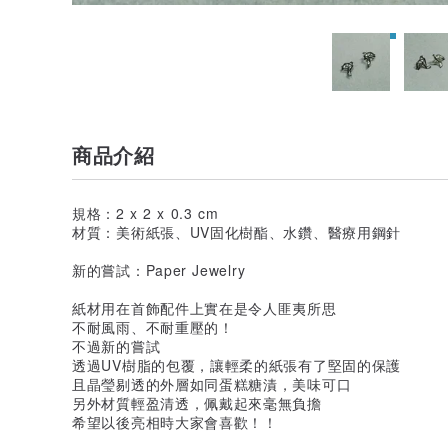
商品介紹
規格：2 x 2 x 0.3 cm
材質：美術紙張、UV固化樹酯、水鑽、醫療用鋼針
新的嘗試：Paper Jewelry
紙材用在首飾配件上實在是令人匪夷所思
不耐風雨、不耐重壓的！
不過新的嘗試
透過UV樹脂的包覆，讓輕柔的紙張有了堅固的保護
且晶瑩剔透的外層如同蛋糕糖漬，美味可口
另外材質輕盈清透，佩戴起來毫無負擔
希望以後亮相時大家會喜歡！！