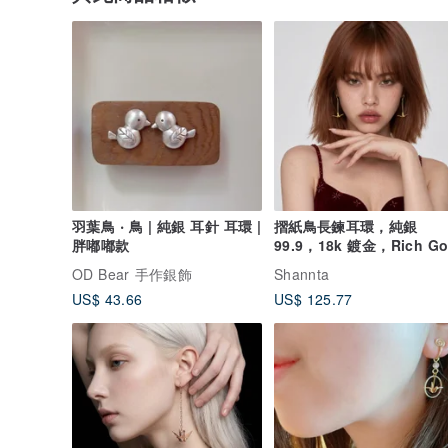
羽葉鳥 ‧ 鳥 | 純銀 耳針 耳環 |
摺紙鳥長鍊耳環，純銀
胖嘟嘟款
99.9，18k 鍍金，Rich Go
色澤
OD Bear 手作銀飾
Shannta
US$ 43.66
US$ 125.77