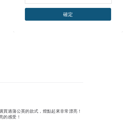
確定
購買過蒲公英的款式，燈點起來非常漂亮！
亮的感受！