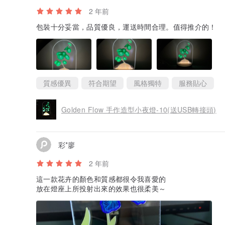
2 年前
包裝十分妥當，品質優良，運送時間合理。值得推介的！
質感優異
符合期望
風格獨特
服務貼心
Golden Flow 手作造型小夜燈-10(送USB轉接頭)
彩*廖
2 年前
這一款花卉的顏色和質感都很令我喜愛的
放在燈座上所投射出來的效果也很柔美～