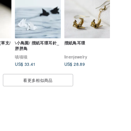
單支/
\小鳥園/ 摺紙耳環耳針_
摺紙鳥耳環
胖胖鳥
嘖嘖嘖
linenjewelry
US$ 33.41
US$ 28.89
看更多相似商品