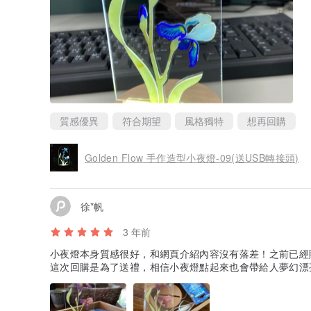
質感優異
符合期望
風格獨特
想再回購
Golden Flow 手作造型小夜燈-09(送USB轉接頭)
徐*帆
3 年前
小夜燈本身質感很好，和網頁介紹內容沒有落差！之前已經
這次回購是為了送禮，相信小夜燈點起來也會帶給人夢幻漂