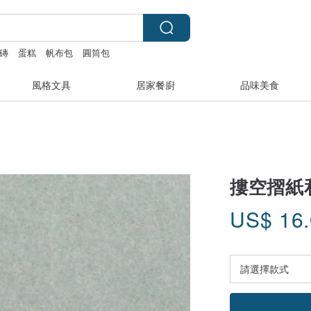
磚
蛋糕
帆布包
圓筒包
風格文具
居家餐廚
品味美食
摟空摺紙
US$
16