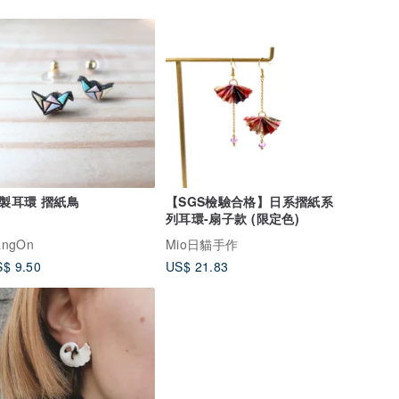
製耳環 摺紙鳥
【SGS檢驗合格】日系摺紙系
列耳環-扇子款 (限定色)
angOn
Mio日貓手作
$ 9.50
US$ 21.83