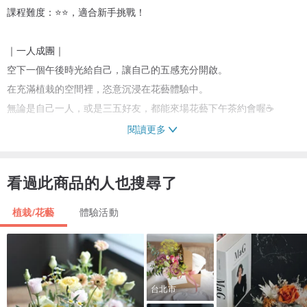
課程難度：⭐️⭐️，適合新手挑戰！
｜一人成團｜
空下一個午後時光給自己，讓自己的五感充分開啟。
在充滿植栽的空間裡，恣意沉浸在花藝體驗中。
無論是自己一人，或是三五好友，都能來場花藝下午茶約會喔☕
閱讀更多
｜花材｜
以永生花材與乾燥花材搭配，運用永生玫瑰、永生繡球、法國白梅、
看過此商品的人也搜尋了
兔尾草、永生小風鈴、卡斯比亞等(花材依季節而調整）
可自選色系，請於備註說明色系，將會協助進行花材搭配
植栽/花藝
體驗活動
台北市