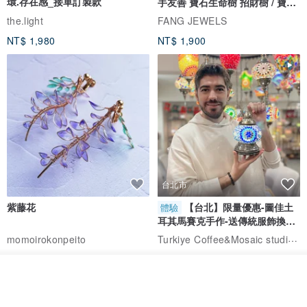
環.存在感_接單訂製款
手友善 寶石生命樹 招財樹 / 寶石
自選
the.light
FANG JEWELS
NT$ 1,980
NT$ 1,900
台北市
紫藤花
【台北】限量優惠-圖佳土
體驗
耳其馬賽克手作-送傳統服飾換裝
體驗
Turkiye Coffee&Mosaic studio土耳其咖啡與馬賽克燈工作坊
momoirokonpeito
NT$ 754
NT$ 920
看其他商品
免運
加入收藏
了解品牌