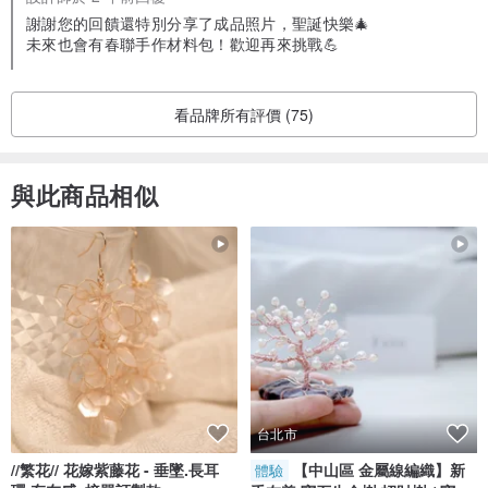
謝謝您的回饋還特別分享了成品照片，聖誕快樂🎄
未來也會有春聯手作材料包！歡迎再來挑戰💪
看品牌所有評價 (75)
與此商品相似
台北市
//繁花// 花嫁紫藤花 - 垂墜.長耳
【中山區 金屬線編織】新
體驗