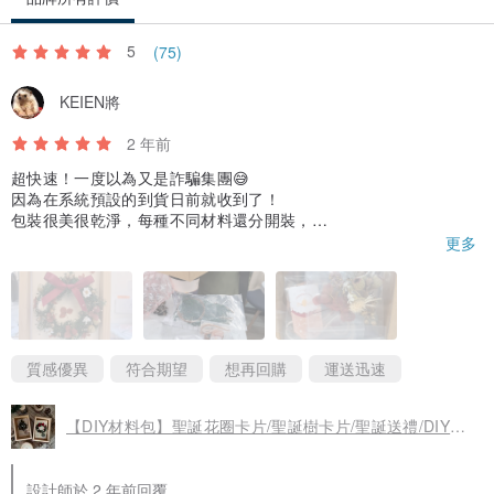
5
(75)
KEIEN將
2 年前
超快速！一度以為又是詐騙集團😅
因為在系統預設的到貨日前就收到了！
包裝很美很乾淨，每種不同材料還分開裝，
這樣就不會混在一起啦～👍
更多
以後會再回購！
附上完成圖...
質感優異
符合期望
想再回購
運送迅速
【DIY材料包】聖誕花圈卡片/聖誕樹卡片/聖誕送禮/DIY手工卡片
設計師於 2 年前回覆