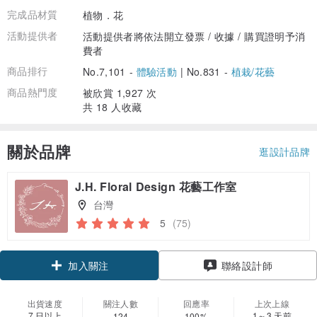
完成品材質
植物．花
活動提供者
活動提供者將依法開立發票 / 收據 / 購買證明予消
費者
商品排行
No.7,101 -
體驗活動
|
No.831 -
植栽/花藝
商品熱門度
被欣賞 1,927 次
共 18 人收藏
關於品牌
逛設計品牌
J.H. Floral Design 花藝工作室
台灣
5
(75)
領優惠券
聯絡設計師
加入關注
出貨速度
關注人數
回應率
上次上線
7 日以上
1～3 天前
124
100%