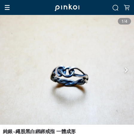
1/4
純銀~繩股黑白綁綁戒指 一體成形