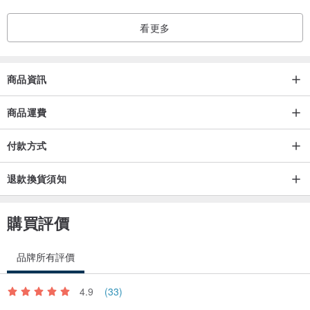
商品為手工製作，非機器翻版，每件商品會有些微不同之處，
適合喜歡獨一無二、手作感的您。
看更多
商品資訊
『包裝內容』
商品運費
「黑白綁綁戒指」皆附贈『瑞比夏至包裝組』
手提袋＋珠寶盒＋拭銀布（顏色隨機）
付款方式
＋夾鏈袋＋銀飾保養須知＋瑞比夏至明信片。
退款換貨須知
購買評價
『保養小須知』
⁎ 瑞比夏至的商品為999或970純銀（鏈條為925純銀），不使用會褪
品牌所有評價
色的電鍍產品。
⁎ 配戴時避免重壓、拉扯、撞擊，以免造成表面刮傷毀損。
4.9
(33)
⁎ 不佩戴時請收入附贈的珠寶盒或夾鏈袋中。