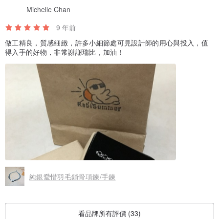
⁎ 銀飾氧化變黑時，直接用拭銀布擦拭。
Michelle Chan
⁎ 勿接觸溫泉等會造成銀飾硫化變黑的物質。
9 年前
⁎ 天天配戴，人體的油脂、溫度等都會使得銀飾越來越漂亮喔！
做工精良，質感細緻，許多小細節處可見設計師的用心與投入，值
P.s 若銀飾越配戴越黑，代表銀飾正在吸附身體裡不好的物質喔！
得入手的好物，非常謝謝瑞比，加油！
『貼心小祝福』
分隔在兩地或過於忙碌，無法直接送禮的朋友，
我們提供代寫明信片、寄送服務，
透過瑞比的字跡，讓你在繁忙之餘，將你滿滿的心意及祝福，寄給遠
方的他！
不限商品，不另收費用喔！
☀『瑞比夏至 x 售後服務』
純銀愛惜羽毛鎖骨項鍊/手鍊
提供售後保固服務，為維護品質，購買後，若因個人配戴因素而造成
項鍊、手鍊等毀損、斷裂，請先拍照聯絡我們，設計師會依照修復的
難易度酌收工本費以及來回郵寄運費。
看品牌所有評價 (33)