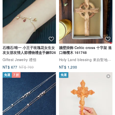
製造方式/原創手工製作
石榴石/唯一 小王子玫瑰花女生女
牆壁掛飾 Celtic cross 十字架 進
友女朋友情人節禮物禮盒手鍊B26
口橄欖木 161748
Holy Land blessing 來自聖地的祝福
Giftest Jewelry 禮悟
NT$ 677
NT$ 769
NT$ 1,200
免運
7 折
免運