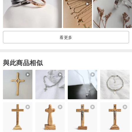
約略的小不同☀☀
『材質 X 質感』
999純銀，無電鍍，以防過敏！
看更多
利用三色或以上的陰陽處理（光影相隨）。
與此商品相似
『製作時間』
瑞比夏至工作室為提供您好品質的商品，接單後會盡快製作，約7~10
個工作天。
急件請提前告知，我們會盡快為您製作。
『注意事項X手工製作』
從設計、製作、包裝到出貨，成就每件飾品創意的樂趣與手作的溫
度。