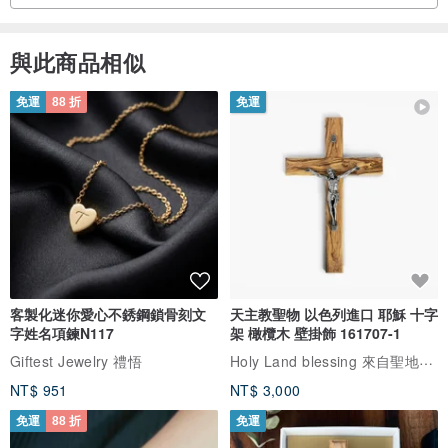
『收集 x 粉絲團』
與此商品相似
喜歡把故事打造成銀飾，更喜歡您們收到作品後的一抹笑，
收集部分客人回傳的配戴照片，跟大家分享。
免運
88 折
免運
「請為自己做一件特別的事」
購買後透過訊息傳送配戴飾品照片，跟我們一起分享！
請在臉書、痞客邦上搜尋「瑞比夏至」，按下讚或訂閱，您的支持及
鼓勵，是讓我們繼續創作的原動力。
客製化迷你愛心不銹鋼鎖骨刻文
天主教聖物 以色列進口 耶穌 十字
平淡，簡單，溫暖的陪伴。
字姓名項鍊N117
架 橄欖木 壁掛飾 161707-1
Holy Land blessing 來自聖地的祝福
Giftest Jewelry 禮悟
Enjoy Simple. Enjoy Who You Are. Enjoy Dream.
NT$ 951
NT$ 3,000
『若欲訂製客製化專屬銀飾品，可直接來信和設計師討論喔！』
免運
88 折
免運
產地/台灣