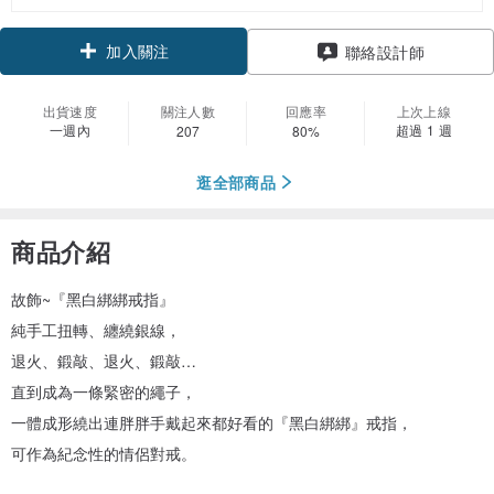
加入關注
聯絡設計師
出貨速度
關注人數
回應率
上次上線
一週內
超過 1 週
207
80%
逛全部商品
商品介紹
故飾~『黑白綁綁戒指』
純手工扭轉、纏繞銀線，
退火、鍛敲、退火、鍛敲…
直到成為一條緊密的繩子，
一體成形繞出連胖胖手戴起來都好看的『黑白綁綁』戒指，
可作為紀念性的情侶對戒。