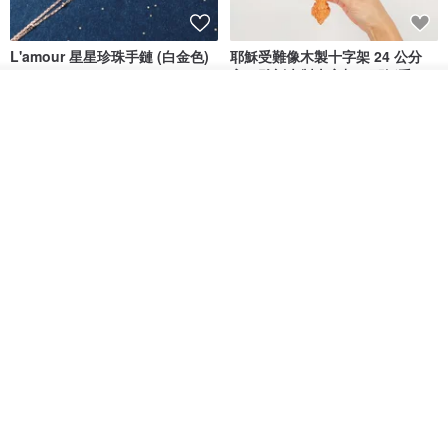
L'amour 星星珍珠手鏈 (白金色)
耶穌受難像木製十字架 24 公分
高，雕刻木製十字架，耶穌受難
像天主教十字架
看其他商品
ARLOS
AndyCarver
了解品牌
NT$ 4,641
NT$ 6,630
NT$ 1,560
免運
7 折
基督教婚禮禮物 桌上擺設 橄欖木
La Joie 藍月亮石閃耀項鏈 (玫瑰
雙層站立十字架 木製底座
金)
161711
Holy Land blessing 來自聖地的祝福
ARLOS