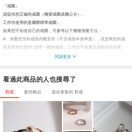
『戒圍』
請提供您正確的戒圍（幾號戒圍或幾公分）。
工作坊使用的是國際標準戒圍，
如果您不知道自己的戒圍，可參考以下幾種測量方法：
A．測量您現有戒指內圈直徑（不含戒指本身厚度），或是將您的戒
指直接寄給我們 (請寄一般的戒指，工作坊不負運送過程損失的風
險）。
閱讀更多
B．用較粗的線或塑膠繩繞圈打結，或是用細鐵絲繞圈固定，
戴在自己的手指頭，看看好不好穿戴，再將適合的環圈寄給我們。
看過此商品的人也搜尋了
C．可直接去銀樓或飾品店測量並確認該店家用的是否為國際戒圍。
PS．若測量或提供的尺寸錯誤，需要修改，將酌收修改費用。
對戒
配件飾品
提供客製的 對戒
☀本館皆為訂製商品，皆有售後保固服務，但恕不接受退換貨喔！
☀☀下單前請先詳閱設計館交易政策☀☀
☀☀若有疑問，可直接透過訊息詢問設計師☀☀
☀☀手工扭轉、纏繞、鍛敲&打結作品皆為獨一無二，會跟商品照片有