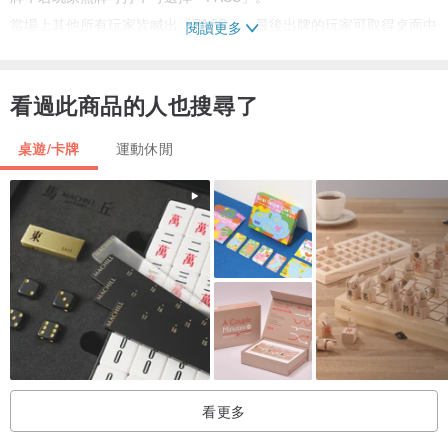
當場上其他所有玩家皆喊出「PASS」，最後出牌的玩家可取得桌面中
閱讀更多
央已打出的所有卡牌，而遊戲結束時玩家們分別根據所獲得的卡牌堆
計算分數。
看過此商品的人也搜尋了
進行若干回合後，當其中一組陣營獲得1,000分以上遊戲結束，該陣營
的玩家皆為遊戲贏家。
桌遊/卡牌
運動休閒
這個遊戲簡單又耐玩，深受玩家的喜愛與推薦，兩副牌一起使用，可
增加遊戲人數到10人。
【遊戲配件】
56張牌
4張玩家幫助牌
內含規則說明書（中文）
看更多
適用牌套：5.7*9cm（共約60張紙牌）