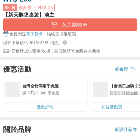
88 折
最多省下 NT$ 34
【新天鵝堡桌遊】地主
放入購物車
免費贈送
電子賀卡
，結帳完成後填寫
現在下單預估 8/13~8/16 到貨。
設計館自行提供發票/收據，開立後將寄至購買人地址
優惠活動
看全部 (7)
台灣全館滿兩千免運
【會員日加碼 2 天
8/10 精選設計限
滿 NT$ 2,000 享免運
指定設計館全館 8
活動詳情
前往活動頁
關於品牌
逛設計品牌