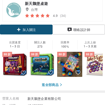
新天鵝堡桌遊
台灣
4.9
(34)
加入關注
聯絡設計師
出貨速度
關注人數
回應率
上次上線
1～3 日
1～3 天前
273
100%
88 折
88 折
88 折
88 折
逛全部商品
營業人名稱
新天鵝堡企業有限公司