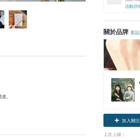
活動詳
關於品牌
逛設
繞道。
加入關注
上次上線：