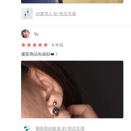
沙灘雪人 針/夾式耳環
Yu
8 年前
優質商品包裝貼❤️！
獨角獸的眼淚 針/夾式耳環