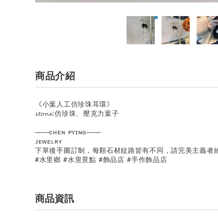
商品介紹
《小葉人工仿珍珠耳環》
𝓼𝓽𝓸𝓷𝓮:仿珍珠、壓克力葉子
——ᴄʜᴇɴ ᴘʏɪɴɢ——
ᴊᴇᴡᴇʟʀʏ
下單後手圍訂制，每顆石材紋路皆有不同，請完美主義者
#水里鄉 #水里景點 #飾品店 #手作飾品店
商品資訊