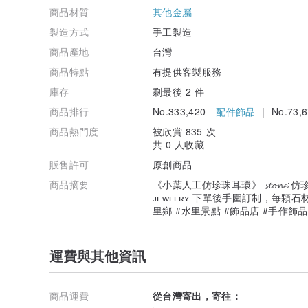
商品材質
其他金屬
製造方式
手工製造
商品產地
台灣
商品特點
有提供客製服務
庫存
剩最後 2 件
商品排行
No.333,420 -
配件飾品
| No.73,6
商品熱門度
被欣賞 835 次
共 0 人收藏
販售許可
原創商品
商品摘要
《小葉人工仿珍珠耳環》 𝓼𝓽𝓸𝓷𝓮
ᴊᴇᴡᴇʟʀʏ 下單後手圍訂制，每顆
里鄉 #水里景點 #飾品店 #手作飾
運費與其他資訊
商品運費
從台灣寄出，寄往：