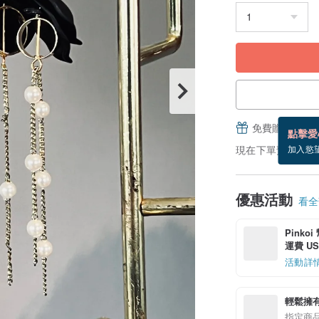
免費贈送電子
點擊愛
現在下單預估 8/16
加入慾
優惠活動
看全部
Pinko
運費 US$
活動詳
輕鬆擁
指定商