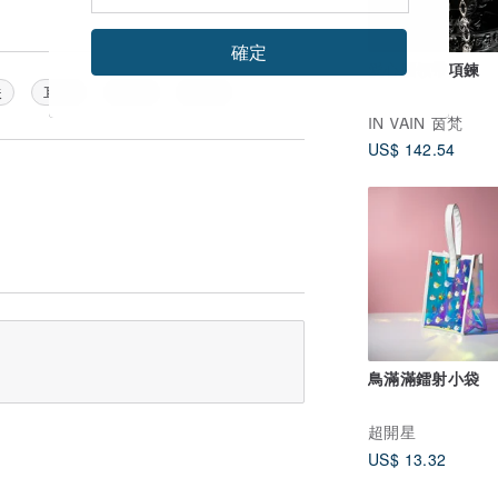
確定
愛心腦領帶項鍊
珠
耳夾
耳環
金色
IN VAIN 茵梵
US$ 142.54
鳥滿滿鐳射小袋
超開星
US$ 13.32