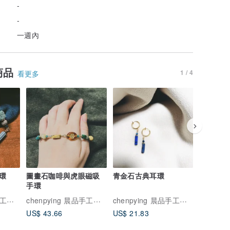
-
-
一週內
商品
1 / 4
看更多
環
圖畫石咖啡與虎眼磁吸
青金石古典耳環
嫩藍珊瑚
手環
chenpying 晨品手工飾品
chenpying 晨品手工飾品
chenpying 晨品手工飾品
US$ 43.66
US$ 21.83
US$ 21.