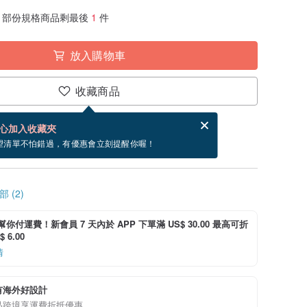
部份規格商品剩最後
1
件
放入購物車
收藏商品
賀卡，結帳完成後填寫
電子賀卡是什麼？
心加入收藏夾
~8/24 到貨。
望清單不怕錯過，有優惠會立刻提醒你喔！
 (2)
i 幫你付運費！新會員 7 天內於 APP 下單滿 US$ 30.00 最高可折
 6.00
情
有海外好設計
品跨境享運費折抵優惠