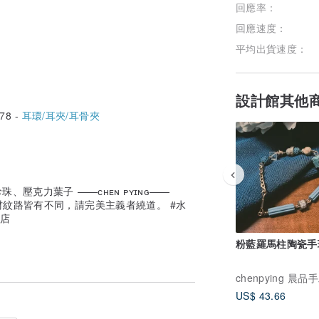
回應率：
回應速度：
平均出貨速度：
設計館其他
78 -
耳環/耳夾/耳骨夾
:仿珍珠、壓克力葉子 ——ᴄʜᴇɴ ᴘʏɪɴɢ——
石材紋路皆有不同，請完美主義者繞道。 #水
品店
粉藍羅馬柱陶瓷手
US$ 43.66