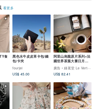
似
看更多
TY食
黑色水牛皮皮革卡包/錢
阿里山烏龍原片系列+法
包/卡夾
國世界茶葉大賽日月潭
紅茶 茶包罐禮盒組
fourjei
廣告
綠茗堂 Le Vert thé
US$ 45.00
US$ 82.41