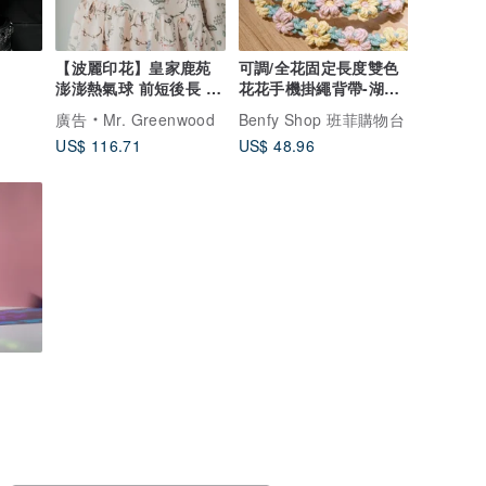
【波麗印花】皇家鹿苑
可調/全花固定長度雙色
澎澎熱氣球 前短後長 鬆
花花手機掛繩背帶-湖水
緊帶 長裙
綠+藕粉+奶酥黃
廣告
Mr. Greenwood
Benfy Shop 班菲購物台
US$ 116.71
US$ 48.96