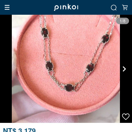
1/8
NT$ 3,179