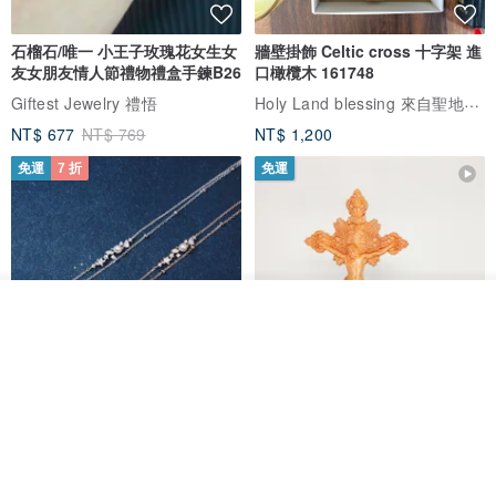
石榴石/唯一 小王子玫瑰花女生女
牆壁掛飾 Celtic cross 十字架 進
友女朋友情人節禮物禮盒手鍊B26
口橄欖木 161748
Holy Land blessing 來自聖地的祝福
Giftest Jewelry 禮悟
NT$ 677
NT$ 769
NT$ 1,200
免運
7 折
免運
放入購物車
加入收藏
了解品牌
L'amour 星星珍珠手鏈 (白金色)
耶穌受難像木製十字架 24 公分
高，雕刻木製十字架，耶穌受難
像天主教十字架
ARLOS
AndyCarver
NT$ 4,641
NT$ 6,630
NT$ 1,560