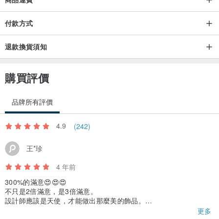
付款方式
退款換貨須知
購買評價
品牌所有評價
4.9
(242)
王*珍
4 年前
300%的滿意😍😍😍
不只是2倍滿意，是3倍滿意。
設計師應該是天使，才能做出那麼美的飾品。
原本擔心跨國寄送，所以買比較少，
更多
這次收到以後太滿意了，