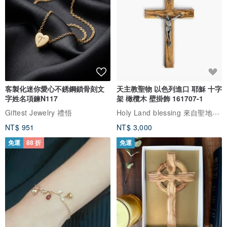
客製化迷你愛心不銹鋼鎖骨刻文
天主教聖物 以色列進口 耶穌 十字
字姓名項鍊N117
架 橄欖木 壁掛飾 161707-1
Holy Land blessing 來自聖地的祝福
Giftest Jewelry 禮悟
NT$ 951
NT$ 3,000
免運
88 折
免運