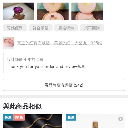
可以放心購買了。
圖一是自己的飾品盒（有附燈），
拿來展示非常漂亮。
缺1顆小鑽是我失手摔到，收到的商品是完整的。
質感優異
符合期望
風格獨特
想再回購
特此說明。
寄回維修太麻煩了，我再試著找師傅處理。
真正的紅寶石戒指，美麗的紅，大藥丸，925銀
設計師於 4 年前回覆
Thank you for your order and review🙏🙏
看品牌所有評價 (242)
與此商品相似
免運
88 折
免運