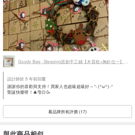
Goody Bag -Sleeping原創手工鋪【木質框+胸針任一】擺件/胸針
設計師於 5 年前回覆
謝謝你的喜歡與支持！買家人也超級超級好～↖(^ω^)↗
聖誕快樂呀！🎄🎅🏻🥳
看品牌所有評價 (17)
與此商品相似