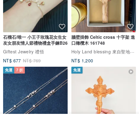
石榴石/唯一 小王子玫瑰花女生女
牆壁掛飾 Celtic cross 十字架 進
友女朋友情人節禮物禮盒手鍊B26
口橄欖木 161748
Holy Land blessing 來自聖地的祝福
Giftest Jewelry 禮悟
NT$ 677
NT$ 769
NT$ 1,200
免運
7 折
免運
我要排隊
了解品牌
L'amour 星星珍珠手鏈 (白金色)
耶穌受難像木製十字架 24 公分