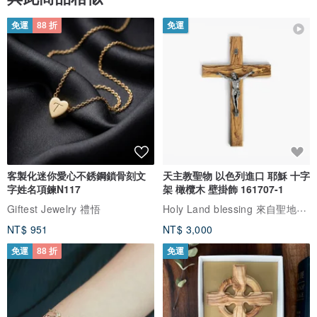
免運
88 折
免運
客製化迷你愛心不銹鋼鎖骨刻文
天主教聖物 以色列進口 耶穌 十字
字姓名項鍊N117
架 橄欖木 壁掛飾 161707-1
Holy Land blessing 來自聖地的祝福
Giftest Jewelry 禮悟
NT$ 951
NT$ 3,000
免運
88 折
免運