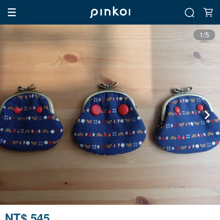
1/5
NT$ 545