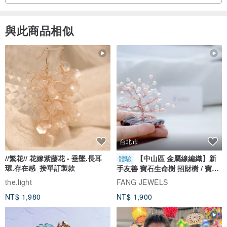
與此商品相似
台北市
//繁花// 花嫁紫藤花 - 垂墜.長耳
【中山區 金屬線編織】新
體驗
環.存在感_接單訂製款
手友善 寶石生命樹 招財樹 / 寶石
自選
the.light
FANG JEWELS
NT$ 1,980
NT$ 1,900