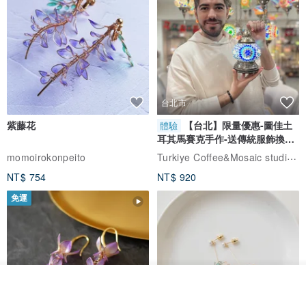
台北市
紫藤花
【台北】限量優惠-圖佳土
體驗
耳其馬賽克手作-送傳統服飾換裝
體驗
Turkiye Coffee&Mosaic studio土耳其咖啡與馬賽克燈工作坊
momoirokonpeito
NT$ 754
NT$ 920
免運
我要排隊
了解品牌