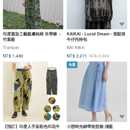
印度蓋染工藝親膚純棉 吊帶褲 －
KAIKAI - Lucid Dream - 斑駁痕
竹葉藍
牛仔托特包
Tramper
KAI KAI®
NT$ 1,480
NT$ 2,271
NT$ 2,580
免運
【預訂】印度人手染彩色印花牛
小憩時光綁帶造型裙-淺藍