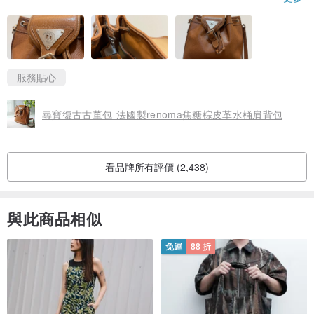
並且內部有扣環可以暫掛鑰匙或是AirPods
不過最近發現包內物品有沾到粉粉的東西
貌似是包包掉的，但要翻出來有點麻煩
它是真皮的話就應該不會掉屑才對🤔
服務貼心
整體而言蠻喜歡的
出貨人員特地詢問是否接受環保包裝也很加分
尋寶復古古董包-法國製renoma焦糖棕皮革水桶肩背包
謝謝賣家
看品牌所有評價 (2,438)
與此商品相似
免運
88 折