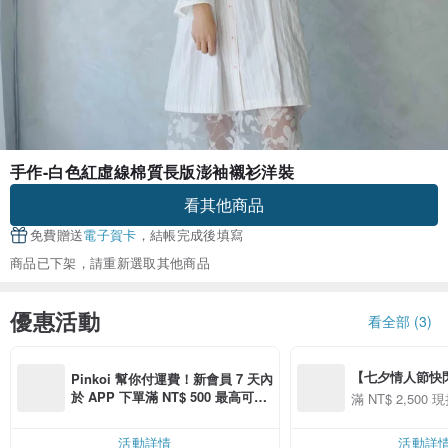
手作-白色紅虛線棉質長版澎袖襯衫洋裝
看其他商品
免費贈送
電子賀卡
，結帳完成後填寫
商品已下架，請重新選取其他商品
優惠活動
看全部 (3)
【七夕情人節快閃】8
Pinkoi 幫你付運費！新會員 7 天內
用 APP 購買任一
於 APP 下單滿 NT$ 500 最高可折
滿 NT$ 2,500 現
00 現折 NT$100
運費 NT$ 100
活動詳情
活動詳