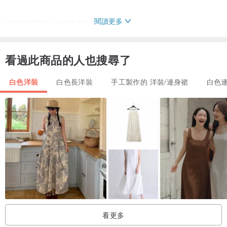
閱讀更多
長版版型穿到冬天作多層次搭配也適合
台灣獨立工作室/手工打版車縫設計
看過此商品的人也搜尋了
僅此一件
白色洋裝
白色長洋裝
手工製作的 洋裝/連身裙
白色
⊿關於尺寸
(CM)
shoulder: 55
chest: 64
length: 91-99
sleeves: 45
model:162/51
看更多