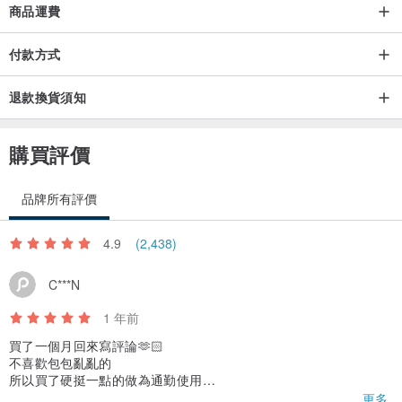
商品運費
👉購買前請詳閱關於退換貨
付款方式
👉手作設計商品皆 4.5 studio工作室親自打版製作車縫
退款換貨須知
👉手作客製商品售出後不接受退貨
購買評價
👉商品皆實品拍攝,顏色可能隨螢幕顯色有落差
品牌所有評價
若有任何疑問也請在下單前善用留言與我們溝通
4.9
(2,438)
💪我們提供穿搭想法,歡迎自行開發更多風格
C***N
購買前勿手滑 請謹慎選購
希望你我都有個愉快的交流
1 年前
買了一個月回來寫評論🫶🏻
不喜歡包包亂亂的
所以買了硬挺一點的做為通勤使用
最喜歡它的部分是有做內袋、內袋還有拉鏈
更多