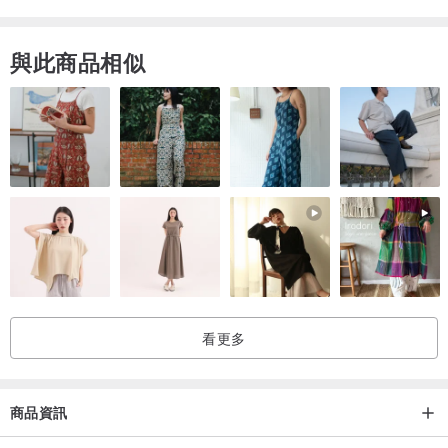
以上皆為平鋪直量CM 誤差值≦1CM
與此商品相似
⊿關於材質
Polyester/sp
⊿關於使用與保養
正常方式洗滌即可
⊿關於4.5 studio古著
here to choose
比起快速流行
老實說我更喜歡保留幾十幾年的老衣
看更多
有沒有反骨 或許有些
有沒有注目沒有絕對
這裡稻稻來稻稻選稻稻配
商品資訊
我們創作/改造/尋寶/勞動/打屁