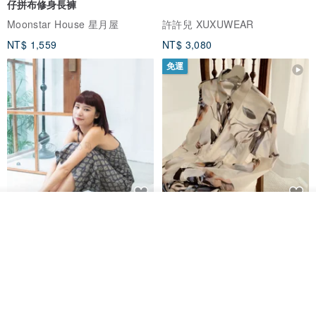
仔拼布修身長褲
Moonstar House 星月屋
許許兒 XUXUWEAR
NT$ 1,559
NT$ 3,080
免運
看其他商品
印度蓋染工藝純棉 吊帶褲 連身褲
暈染印花白洋裝 外罩衫 復古洋裝
了解品牌
- 雪花灰
Tramper
Noir by Phoenix
NT$ 1,480
NT$ 1,480