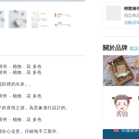
輕鬆擁
指定商
活動詳
關於品牌
逛設
花田裡的吊床」。
下的喜悅之淚」為意象進行設計的。
個全心全意、仔細地手工製作。
領優惠券