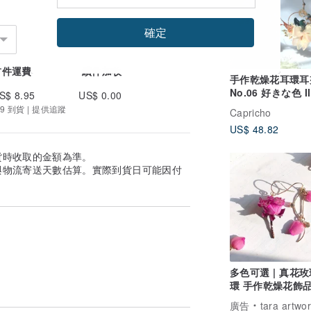
確定
首件運費
續件加收
手作乾燥花耳環耳夾
No.06 好きな色 II
S$ 8.95
US$ 0.00
9 到貨 | 提供追蹤
Capricho
US$ 48.82
貨時收取的金額為準。
與物流寄送天數估算。實際到貨日可能因付
多色可選 | 真花
環 手作乾燥花飾品
無二的浪漫
廣告
tara artwork TOKYO 