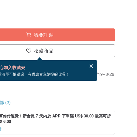
我要訂製
收藏商品
賀卡，結帳完成後填寫
電子賀卡是什麼？
心加入收藏夾
」。付款後需 7 個工作天製作。現在下單預估 8/19~8/29
望清單不怕錯過，有優惠會立刻提醒你喔！
 (2)
i 幫你付運費！新會員 7 天內於 APP 下單滿 US$ 30.00 最高可折
 6.00
情