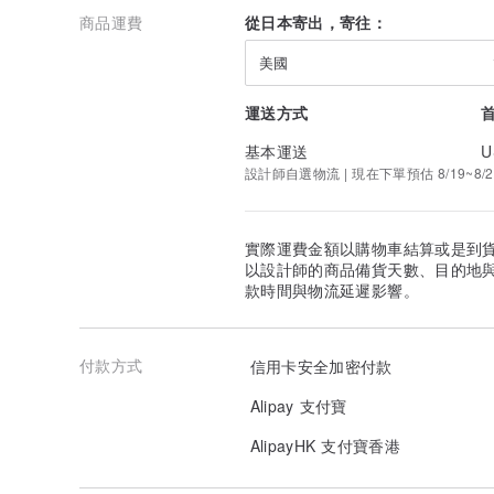
商品運費
從日本寄出，寄往：
木製禮物盒
美國
運送方式
基本運送
U
設計師自選物流 | 現在下單預估 8/19~8/2
實際運費金額以購物車結算或是到
以設計師的商品備貨天數、目的地
款時間與物流延遲影響。
付款方式
信用卡安全加密付款
Alipay 支付寶
AlipayHK 支付寶香港