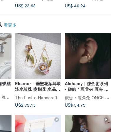
US$ 23.98
US$ 40.24
US$ 32.
似
看更多
蝴蝶結
Eleanor - 垂墜花葉耳環
Alchemy | 煉金術系列
淡水珍珠 樹脂花 水晶花
- 鏈結 * 耳骨夾 耳夾 耳
手工繞線
夾
tore
The Lustre Handcraft
廣告
鹿角兔 ONCE UPON A TIME
US$ 73.15
US$ 34.75