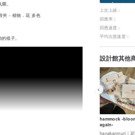
氛圍。
上次上線：
加入關注
回應率：
回應速度：
平均出貨速度：
動的樣子。
設計館其他
hammock -bloo
again-
hanakanmuri | 