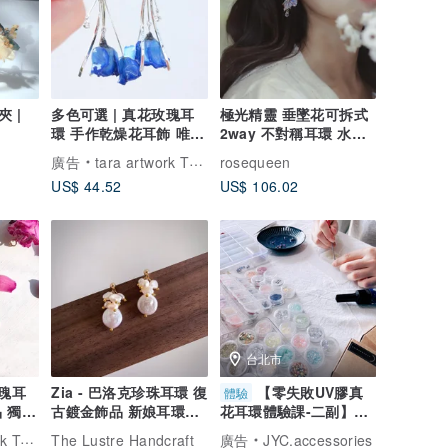
 |
多色可選 | 真花玫瑰耳
極光精靈 垂墜花可拆式
環 手作乾燥花耳飾 唯一
2way 不對稱耳環 水晶
無二的浪漫
花 樹脂花
廣告
tara artwork TOKYO | 真實玫瑰
rosequeen
US$ 44.52
US$ 106.02
台北市
玫瑰耳
Zia - 巴洛克珍珠耳環 復
【零失敗UV膠真
體驗
 獨一
古鍍金飾品 新娘耳環禮
花耳環體驗課-二副】
物 天然珍珠
DIY製作專屬的UV膠樹
| 真實玫瑰
The Lustre Handcraft
廣告
JYC.accessories