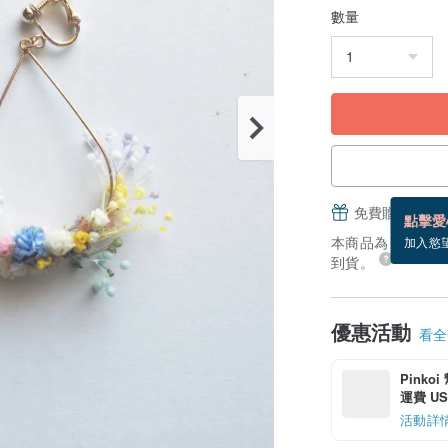
數量
免費贈送電子
點擊愛
本商品為「接單訂製
加入慾
到貨。
優惠活動
看全部
Pinko
運費 US$
活動詳