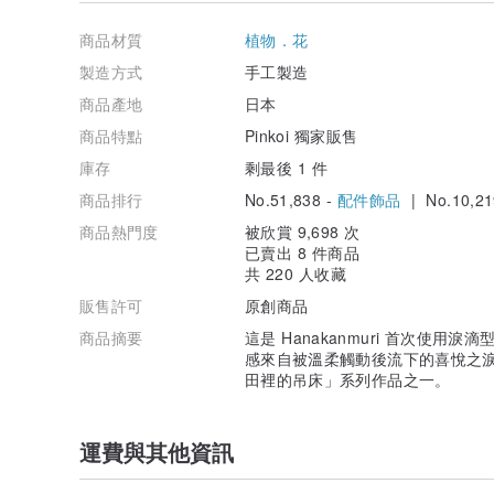
商品材質
植物．花
製造方式
手工製造
商品產地
日本
商品特點
Pinkoi 獨家販售
庫存
剩最後 1 件
商品排行
No.51,838 -
配件飾品
| No.10,21
花朵皆施加了樹脂塗層以增強結構，具有輕微的防水效果
商品熱門度
被欣賞 9,698 次
為了讓作品能長久陪伴您，無論是素材或零件，我都只使
已賣出 8 件商品
共 220 人收藏
圓圈的大小約為 5 公分。
販售許可
原創商品
商品摘要
這是 Hanakanmuri 首次使
我們提供免費的簡易禮物包裝，使用透明包裝袋並飾以緞
感來自被溫柔觸動後流下的喜悅之
田裡的吊床」系列作品之一。
如有需要的客人請告知我們。
另外，我們也提供適合送禮或收藏用的「木製禮物盒」，
運費與其他資訊
此為付費服務，若有需要的客人請連同以下商品頁面一起