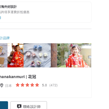
有海外好設計
品跨境享運費折抵優惠
情
計品牌
hanakanmuri | 花冠
5.0
(472)
日本
聯絡設計師