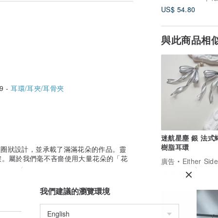
US$ 54.80
與此商品相
9 -
耳環/耳夾/耳骨夾
。
用自己也能安心使用的材質。
迷航星塵 銀 法式
樹脂耳環
用淚滴型圈狀設計，並承載了滿滿花朵的作品。靈
帶。
淚。屬於我們毫不吝嗇使用大量花朵的「花
廣告
Either Side S
US$ 43.66
我們建議的瀏覽環境
並會根據每件作品的風格進行專屬裝飾。
下單：