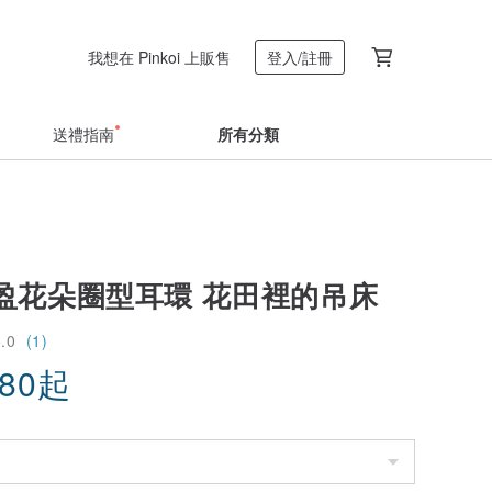
我想在 Pinkoi 上販售
登入/註冊
送禮指南
所有分類
盈花朵圈型耳環 花田裡的吊床
5.0
(1)
.80
起