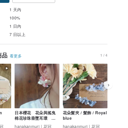
1 天內
100%
1 日內
7 日以上
商品
1 / 4
看更多
m
日本櫻花 花朵與搖曳
花朵髮夾 / 髮飾 / Royal
抹茶拿鐵
棉花珍珠垂墜耳環 抗
blue
耳環 / 耳
過敏材質
花冠
hanakanmuri | 花冠
hanakanmuri | 花冠
hanakan