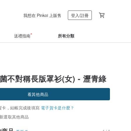
我想在 Pinkoi 上販售
登入/註冊
送禮指南
所有分類
-抗菌不對稱長版罩衫(女) - 瀝青綠
看其他商品
賀卡，結帳完成後填寫
電子賀卡是什麼？
新選取其他商品
他商品
1 / 4