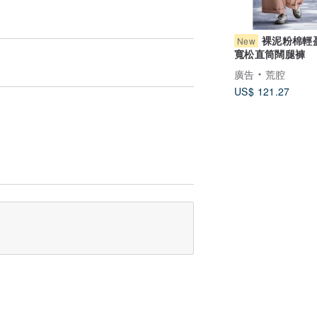
裸泥粉棉輕
New
寬松直筒闊腿褲
廣告
荒腔
US$ 121.27