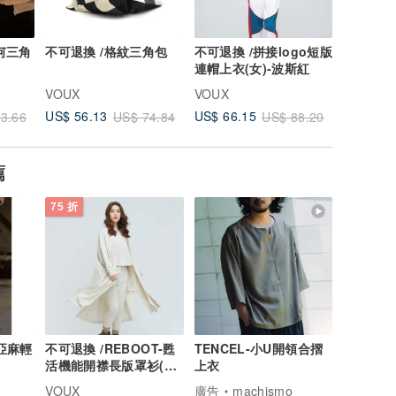
何三角
不可退換 /格紋三角包
不可退換 /拼接logo短版
不可退換
連帽上衣(女)-波斯紅
騎行褲(女
VOUX
VOUX
VOUX
US$ 56.13
US$ 66.15
US$ 32.
3.66
US$ 74.84
US$ 88.20
薦
75 折
亞麻輕
不可退換 /REBOOT-甦
TENCEL-小U開領合摺
活機能開襟長版罩衫(中
上衣
性)-白樺木
VOUX
廣告
machismo