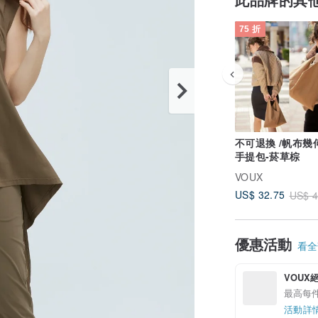
75 折
不可退換 /帆布幾
手提包-菸草棕
VOUX
US$ 32.75
US$ 4
優惠活動
看全部
VOUX
最高每件
活動詳