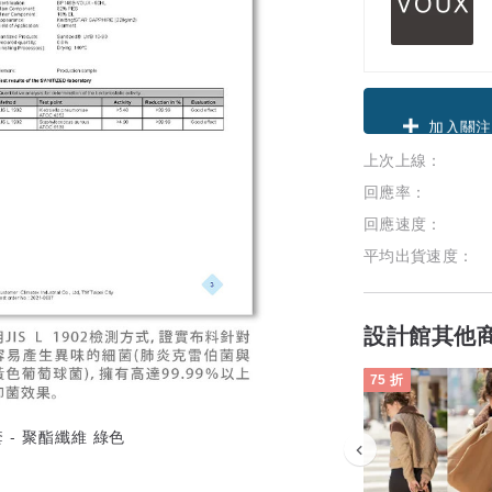
領優惠券
上次上線：
加入關注
回應率：
回應速度：
平均出貨速度：
設計館其他
75 折