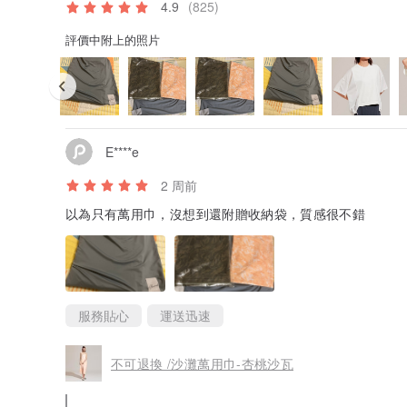
4.9
(825)
評價中附上的照片
E****e
2 周前
以為只有萬用巾，沒想到還附贈收納袋，質感很不錯
服務貼心
運送迅速
不可退換 /沙灘萬用巾-杏桃沙瓦