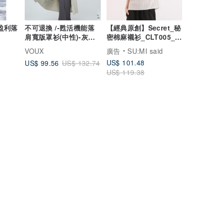
盈利落
不可退換 /-甦活機能落
【經典原創】Secret_秘
肩寬版罩衫(中性)-灰毛
密棉麻襯衫_CLT005_米
柳
灰
VOUX
廣告
SU:MI said
US$ 101.48
US$ 99.56
US$ 132.74
US$ 119.38