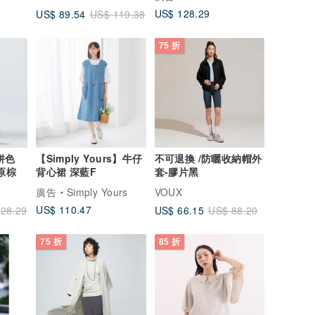
US$ 128.29
US$ 89.54
US$ 119.38
75 折
拼色
【Simply Yours】牛仔
不可退換 /防曬收納帽外
草原棕
背心裙 深藍F
套-膠片黑
廣告
Simply Yours
VOUX
US$ 110.47
US$ 66.15
28.29
US$ 88.20
75 折
85 折