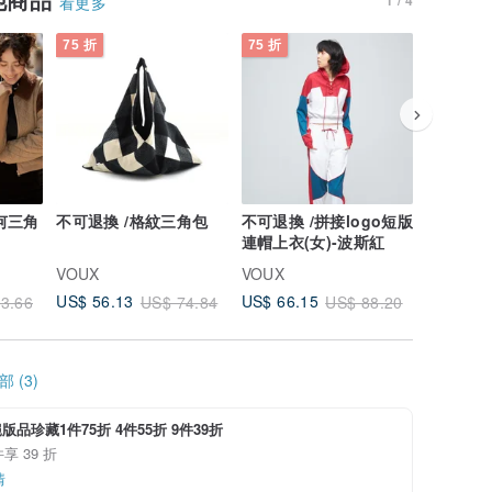
看更多
75 折
75 折
75 折
何三角
不可退換 /格紋三角包
不可退換 /拼接logo短版
不可退換
連帽上衣(女)-波斯紅
騎行褲(女
VOUX
VOUX
VOUX
US$ 56.13
US$ 66.15
US$ 32.
3.66
US$ 74.84
US$ 88.20
 (3)
絕版品珍藏1件75折 4件55折 9件39折
享 39 折
情