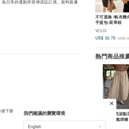
，為日常的運動穿搭增添設計感，面料親膚
不可退換 /帆布幾
手提包-菸草棕
VOUX
US$ 32.75
US$ 4
熱門商品推
前後下擺不對稱設計，個性時尚、採用面料
我們建議的瀏覽環境
岩壤色波點
New
薄透氣波點氣球褲
廣告
荒腔