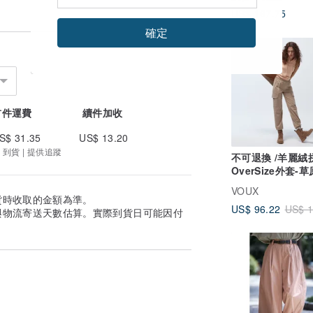
US$ 167.75
確定
75 折
首件運費
續件加收
S$ 31.35
US$ 13.20
 到貨 | 提供追蹤
不可退換 /羊麗絨
OverSize外套-
VOUX
貨時收取的金額為準。
US$ 96.22
US$ 1
與物流寄送天數估算。實際到貨日可能因付