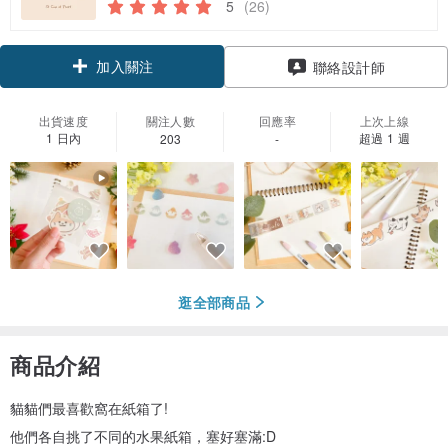
5
(26)
加入關注
聯絡設計師
出貨速度
關注人數
回應率
上次上線
1 日內
超過 1 週
203
-
逛全部商品
商品介紹
貓貓們最喜歡窩在紙箱了!
他們各自挑了不同的水果紙箱，塞好塞滿:D