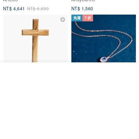
NT$ 4,641
NT$ 6,630
NT$ 1,560
免運
7 折
看其他商品
了解品牌
基督教婚禮禮物 桌上擺設 橄欖木
La Joie 藍月亮石閃耀項鏈 (玫瑰
雙層站立十字架 木製底座
金)
161711
Holy Land blessing 來自聖地的祝福
ARLOS
NT$ 899
NT$ 6,536
NT$ 9,336
免運