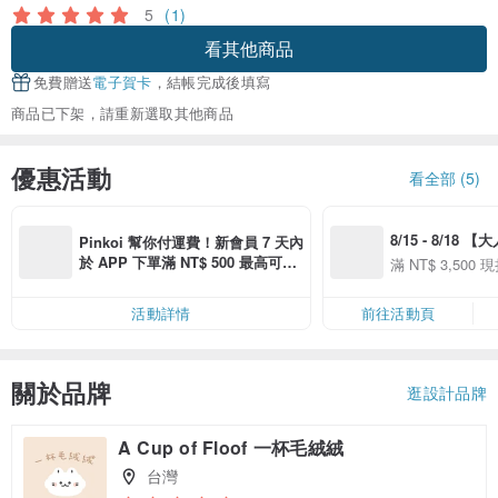
5
(1)
看其他商品
免費贈送
電子賀卡
，結帳完成後填寫
商品已下架，請重新選取其他商品
優惠活動
看全部 (5)
8/15 - 8/18 
Pinkoi 幫你付運費！新會員 7 天內
季】滿 NT$3500
於 APP 下單滿 NT$ 500 最高可折
滿 NT$ 3,500 現
50
運費 NT$ 100
50
活動詳情
前往活動頁
關於品牌
逛設計品牌
A Cup of Floof 一杯毛絨絨
台灣