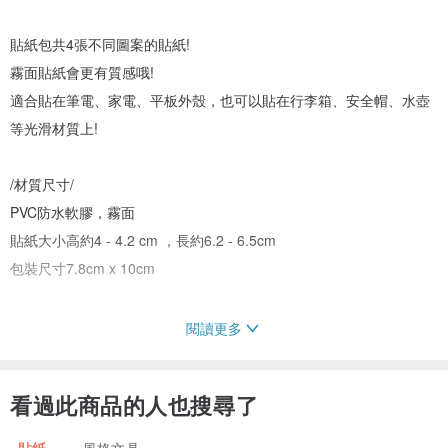
貼紙包共4張不同圖案的貼紙!
霧面貼紙會更有質感哦!
適合貼在筆電、家電、平板外殼，也可以貼在行李箱、安全帽、水壺
等光滑材質上!
/材質尺寸/
PVC防水軟膠，霧面
貼紙大小高約4 - 4.2 cm ，長約6.2 - 6.5cm
包裝尺寸7.8cm x 10cm
閱讀更多
/注意事項/
1. 因拍攝的照片在每個人螢幕顯示器上可能有色差，商品顏色請以實
看過此商品的人也搜尋了
品為主。
2. 有任何問題都歡迎詢問! 因設計師白天有工作，可能無法及時回