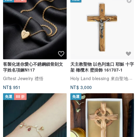
客製化迷你愛心不銹鋼鎖骨刻文
天主教聖物 以色列進口 耶穌 十字
字姓名項鍊N117
架 橄欖木 壁掛飾 161707-1
Holy Land blessing 來自聖地的祝福
Giftest Jewelry 禮悟
NT$ 951
NT$ 3,000
免運
88 折
免運