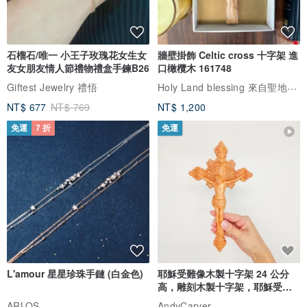
石榴石/唯一 小王子玫瑰花女生女
牆壁掛飾 Celtic cross 十字架 進
友女朋友情人節禮物禮盒手鍊B26
口橄欖木 161748
Holy Land blessing 來自聖地的祝福
Giftest Jewelry 禮悟
NT$ 677
NT$ 769
NT$ 1,200
免運
7 折
免運
L'amour 星星珍珠手鏈 (白金色)
耶穌受難像木製十字架 24 公分
高，雕刻木製十字架，耶穌受難
像天主教十字架
ARLOS
AndyCarver