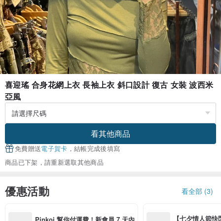
喜迎瑤 合身花網上衣 長袖上衣 斜口設計 復古 女裝 波西米
亞風
看其他商品
免費贈送
電子賀卡
，結帳完成後填寫
商品已下架，請重新選取其他商品
優惠活動
看全部 (3)
【七夕情人節快閃】8
Pinkoi 幫你付運費！新會員 7 天內