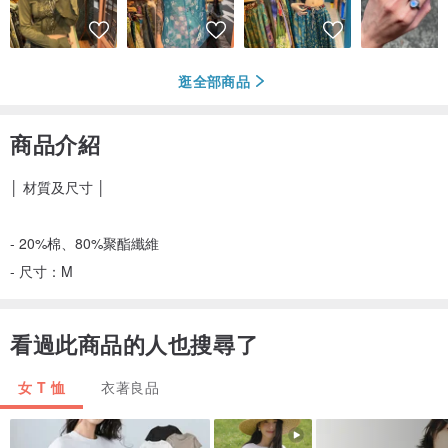
逛全部商品
商品介紹
│ 材質及尺寸 │
- 20%棉、80%聚酯纖維
- 尺寸：M
看過此商品的人也搜尋了
女 T 恤
衣著良品