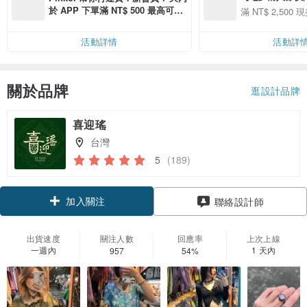
用 APP 購買任一
於 APP 下單滿 NT$ 500 最高可折
滿 NT$ 2,500 現
00 現折 NT$100
運費 NT$ 100
活動詳情
活動詳
關於品牌
逛設計品牌
喜迎瑤
台灣
5
(189)
加入關注
聯絡設計師
出貨速度
關注人數
回應率
上次上線
一週內
1 天內
957
54%