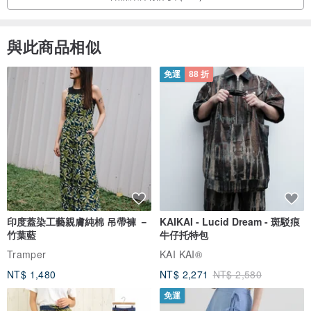
與此商品相似
免運
88 折
印度蓋染工藝親膚純棉 吊帶褲 －
KAIKAI - Lucid Dream - 斑駁痕
竹葉藍
牛仔托特包
Tramper
KAI KAI®
NT$ 1,480
NT$ 2,271
NT$ 2,580
免運