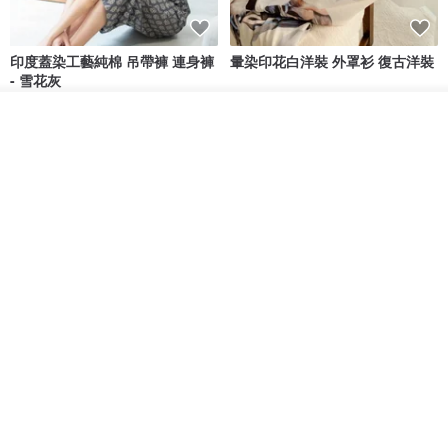
印度蓋染工藝純棉 吊帶褲 連身褲
暈染印花白洋裝 外罩衫 復古洋裝
- 雪花灰
Tramper
Noir by Phoenix
看其他商品
NT$ 1,480
NT$ 1,480
了解品牌
印度蓋染工藝純棉 長褲 －晚霞紅
【波麗印花】皇家鹿苑 澎澎熱氣
球 前短後長 鬆緊帶 長裙
Tramper
Mr. Greenwood