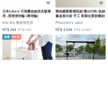
日本Like-it 可堆疊收納洗衣籃專
雙抽屜螢幕增高架(寬42CM) 收納
用 -滑滑便利輪 (專用輪)
書桌展示架 手工 客製化雷射雕刻
this-this 雜貨研究所
Pinocchio’s cabin
NT$ 234
NT$ 260
NT$ 3,026
NT$ 3,362
免運
68 折
我要排隊
了解品牌
日本squ+ SUN&WASSER可層疊
工業風_植物雙層展示層架/塊根/
置物洗衣籃-2入-多色可選
多肉植物/鐵網**歡迎客製**
日本squ+
銳龍工藝設計
NT$ 1,898
NT$ 2,790
NT$ 18,800