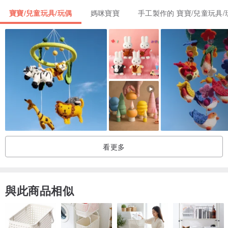
3. 氣球小鴨（不同坐騎）
寶寶/兒童玩具/玩偶
媽咪寶寶
手工製作的 寶寶/兒童玩具/
4. 帶著禮物的小狗
5. 小豬和繫帶
6.小貓和星號
出行方便
感謝您訪問我的商店。
看更多
與此商品相似