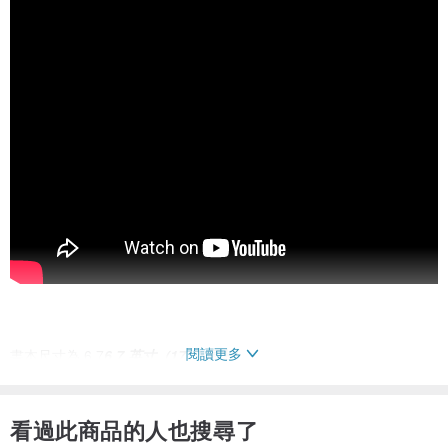
閱讀更多
書本尺寸為 6,7
6,7 英寸（17
17 厘米）
六個遊戲頁面：
1.兔子配胡蘿蔔。胡蘿蔔 - 魔術貼拼圖。
看過此商品的人也搜尋了
2.倉鼠和鍋。學會解開拉鍊。數豆莢裡的豌豆。