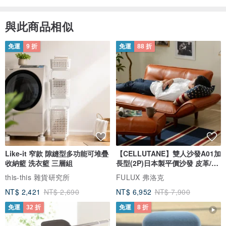
與此商品相似
免運
9 折
免運
88 折
Like-it 窄款 隙縫型多功能可堆疊
【CELLUTANE】雙人沙發A01加
收納籃 洗衣籃 三層組
長型(2P)日本製平價沙發 皮革/燈
芯絨
this-this 雜貨研究所
FULUX 弗洛克
NT$ 2,421
NT$ 2,690
NT$ 6,952
NT$ 7,900
免運
32 折
免運
8 折