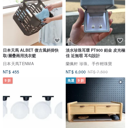
日本天馬 ALBET 復古風斜掛快
淡水珍珠耳環 PT900 鉑金 皮光極
取/層疊兩用洗衣籃
佳 近無瑕 耳勾設計
日本天馬TENMA
蘭佩軒 珍珠。手作輕珠寶
NT$ 455
NT$ 6,000
NT$ 7,500
9 折
免運
9 折