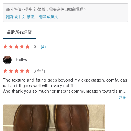
注意事項
部分評價不是中文-繁體，需要為你自動翻譯嗎？
• 訂製商品恕不接受退換貨
翻譯成中文-繁體
翻譯成英文
• 天然皮革可能帶有紋路、皺褶或色差
• 燈光影響下，顏色可能略有差異
品牌所有評價
• 皮革會隨著時間改變色澤
5
(4)
保養須知
Hailey
• 避免接觸水份與潮濕環境
• 若不慎弄濕，請擦乾並於陰涼處風乾
3 年前
• 勿直接曝曬於陽光下
The texture and fitting goes beyond my expectation, comfy, cas
ual and it goes well with every outfit !
And thank you so much for instant communication towards my
every concern and the shipping arrangements !!!
更多