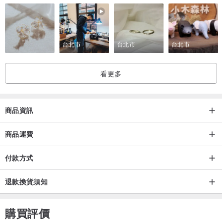
所有產品皆為訂製。
若您有：
台北市
台北市
台北市
腳板偏寬或偏窄
拇指外翻
看更多
左右腳尺寸不一
等情況，請告知我們，以便我們為您調整鞋款的貼合度。
商品資訊
尺寸
提供 15 種尺寸 (34–48)
商品運費
請測量您的雙腳並與我們的尺寸表比較 (請參閱圖片)
付款方式
特殊服務
退款換貨須知
提供客製化壓印姓名服務 (最多 7 個英文字母)
若有客製化需求，歡迎隨時透過訊息聯繫我們
購買評價