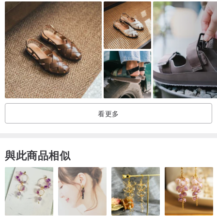
關於 Cowshu 皮革
Cowshu Leather 是泰國一間小型皮革工作室，擁有超過 28 年的豐富
經驗 (自 1997 年起)。我們專精於手工皮革涼鞋、皮帶、錶帶及其他
皮革製品。
每雙鞋皆由我們悉心手工製作，選用頂級真皮與高品質材料。
材質與舒適度
• 鞋面：植物鞣製牛皮
看更多
• 手工鞣製皮革，柔軟舒適且具彈性
• 鞋墊：柔軟加厚泡棉
• 鞋底：耐磨防滑橡膠
與此商品相似
皮革會隨著時間使用，變得更加柔軟、色澤加深，並散發自然的溫潤
光澤。
客製化貼合