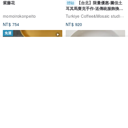
紫藤花
【台北】限量優惠-圖佳土
體驗
耳其馬賽克手作-送傳統服飾換裝
體驗
Turkiye Coffee&Mosaic studio土耳其咖啡與馬賽克燈工作坊
momoirokonpeito
NT$ 754
NT$ 920
免運
我要訂製
加入收藏
了解品牌
藤花 煌 耳環・耳夾
【繁花計畫】- 清冰
Dip art -nachugo-
紅花 hunghua
NT$ 2,125
NT$ 720
93 折