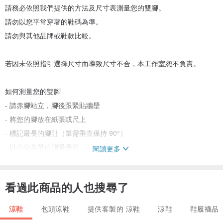
請務必依照我們提供的方法及尺寸表測量您的雙腳。
請勿以您平常穿著的鞋碼為準。
請勿與其他品牌或鞋款比較。
若因未依照指引選擇尺寸而導致尺寸不合，本工作室恕不負責。
如何測量您的雙腳
- 請赤腳站立，腳後跟緊貼牆壁
- 將您的腳放在紙張或尺上
- 標記最長的腳趾（筆需垂直保持 90°）
- 以公分為單位測量長度
閱讀更多
- 與我們的尺寸表進行比較
看過此商品的人也搜尋了
❗ 請勿使用捲尺
❗ 請勿測量其他鞋子或鞋墊
涼鞋
包頭涼鞋
提供客製的 涼鞋
涼鞋
鞋履襪品