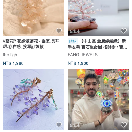
台北市
//繁花// 花嫁紫藤花 - 垂墜.長耳
【中山區 金屬線編織】新
體驗
環.存在感_接單訂製款
手友善 寶石生命樹 招財樹 / 寶石
自選
the.light
FANG JEWELS
NT$ 1,980
NT$ 1,900
台北市