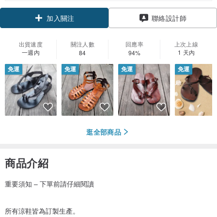
領優惠券
聯絡設計師
加入關注
出貨速度
關注人數
回應率
上次上線
一週內
1 天內
84
94%
免運
免運
免運
免運
逛全部商品
商品介紹
重要須知 – 下單前請仔細閱讀
所有涼鞋皆為訂製生產。