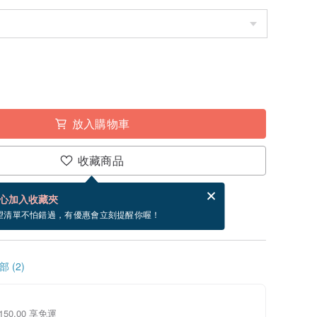
放入購物車
收藏商品
賀卡，結帳完成後填寫
電子賀卡是什麼？
心加入收藏夾
~9/6 到貨。
望清單不怕錯過，有優惠會立刻提醒你喔！
 (2)
150.00 享免運