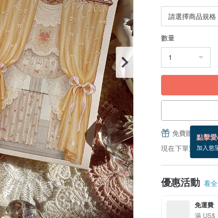
數量
免費贈送電子
點擊愛
現在下單預估 8/25
加入慾
優惠活動
看全部
免運費
滿 US$ 