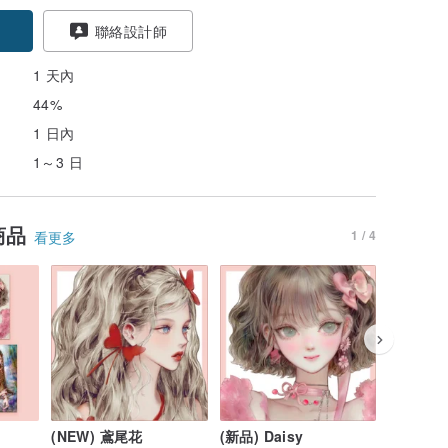
聯絡設計師
1 天內
44%
1 日內
1～3 日
商品
1 / 4
看更多
(NEW) 鳶尾花
(新品) Daisy
(新品) Ne