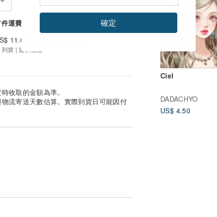
確定
首件運費
續件加收
S$ 11.00
US$ 0.00
 到貨 | 提供追蹤
Ciel
貨時收取的金額為準。
DADACHYO
與物流寄送天數估算。實際到貨日可能因付
US$ 4.50