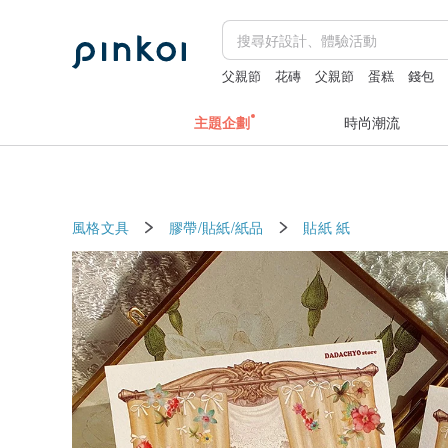
父親節
花磚
父親節
蛋糕
錢包
主題企劃
時尚潮流
風格文具
膠帶/貼紙/紙品
貼紙
紙