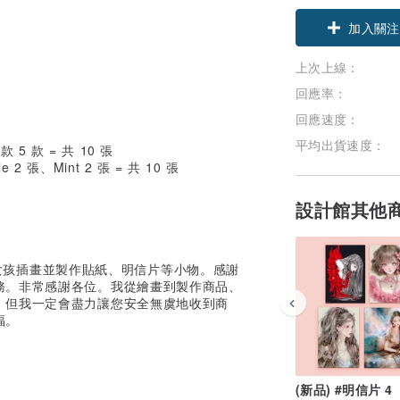
加入關注
上次上線：
回應率：
回應速度：
平均出貨速度：
花卉款 5 款 = 共 10 張
e 2 張、Mint 2 張 = 共 10 張
設計館其他
作女孩插畫並製作貼紙、明信片等小物。感謝
務。非常感謝各位。我從繪畫到製作商品、
。但我一定會盡力讓您安全無虞地收到商
福。
(新品) #明信片 4