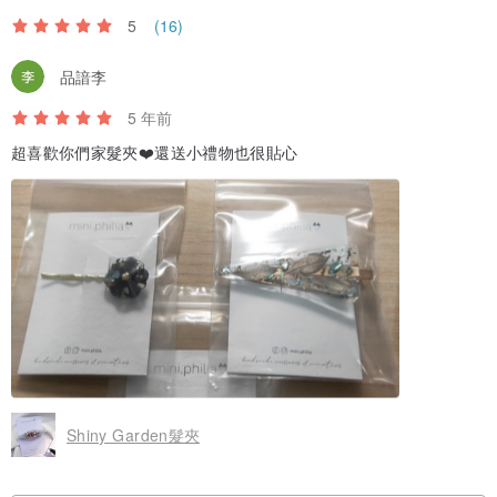
5
(16)
品諳李
5 年前
超喜歡你們家髮夾❤️還送小禮物也很貼心
Shiny Garden髮夾