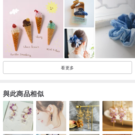
包裝方式:
紙盒、密封膠袋
保養方式:
請使用乾布清潔、避免沾水，並放在乾爽地方
香港運費資訊:
使用香港郵政，免費包平郵，郵寄時間約2至3天
看更多
可加錢選擇順豐速遞
其餘地區運費資訊:
與此商品相似
使用香港郵政或順豐速遞，運費請查看運費資訊，所需日數視乎地區
而定，請聯絡品牌查詢