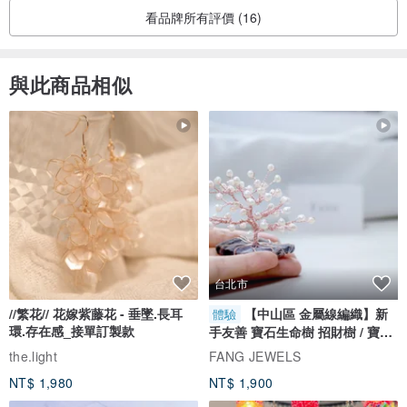
看品牌所有評價 (16)
與此商品相似
台北市
//繁花// 花嫁紫藤花 - 垂墜.長耳
【中山區 金屬線編織】新
體驗
環.存在感_接單訂製款
手友善 寶石生命樹 招財樹 / 寶石
自選
the.light
FANG JEWELS
NT$ 1,980
NT$ 1,900