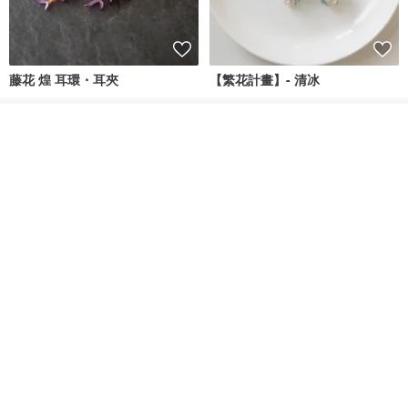
藤花 煌 耳環・耳夾
【繁花計畫】- 清冰
Dip art -nachugo-
紅花 hunghua
我要排隊
了解品牌
NT$ 2,125
NT$ 720
93 折
台北市
晶透紫藤花 垂墜樹脂/耳夾可
【療育時光】DIY製作2副
體驗
專屬UV膠乾燥花樹脂耳環 台北體
驗課程