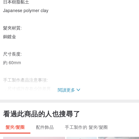
日本樹脂黏土
Japanese polymer clay
髮夾材質:
銅鍍金
尺寸長度:
約 60mm
手工製作產品注意事項:
．尺寸或許存在少許差異
閱讀更多
．或許存在細小瑕疵
．顏色或許因手工調色、拍攝燈光和不同顯示螢幕而存在少許色差
看過此商品的人也搜尋了
．製作時間為客人付款後兩至七天
．如客人想訂製指定款式或顏色，請聯絡品牌查詢
髮夾/髮圈
配件飾品
手工製作的 髮夾/髮圈