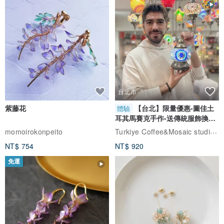
台北市
紫藤花
【台北】限量優惠-圖佳土
體驗
耳其馬賽克手作-送傳統服飾換裝
體驗
Turkiye Coffee&Mosaic studio土耳其咖啡與馬賽克燈工作坊
momoirokonpeito
NT$ 754
NT$ 920
免運