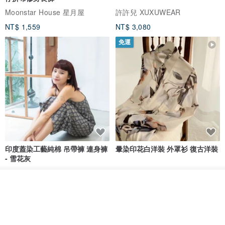
Moonstar House 星月屋
許許兒 XUXUWEAR
NT$ 1,559
NT$ 3,080
免運
印度蓋染工藝純棉 吊帶褲 連身褲
暈染印花白洋裝 外罩衫 復古洋裝
- 雪花灰
Tramper
Noir by Phoenix
看其他商品
NT$ 1,480
NT$ 1,480
了解品牌