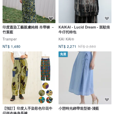
印度蓋染工藝親膚純棉 吊帶褲 －
KAIKAI - Lucid Dream - 斑駁痕
竹葉藍
牛仔托特包
Tramper
KAI KAI®
NT$ 1,480
NT$ 2,271
NT$ 2,580
免運
【預訂】印度人手染彩色印花牛
小憩時光綁帶造型裙-淺藍
仔拼布修身長褲