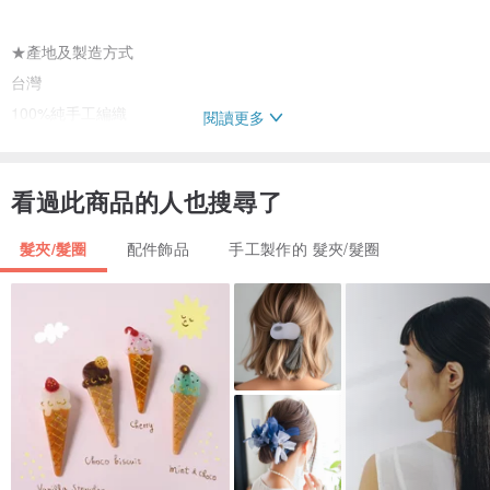
★產地及製造方式
台灣
100%純手工編織
閱讀更多
★備註
看過此商品的人也搜尋了
1.商品純手工一針一線編織製作，請理解純手工編織非常耗時
且每次的完成品都不會一模一樣，這就是獨一無二的作品
髮夾/髮圈
配件飾品
手工製作的 髮夾/髮圈
設計師龜毛的態度，要求作品的完美度，你大可放心
2.響應環保愛地球，商品出貨時不做過度包裝，
我們會使用乾淨可重複利用的填充氣泡袋與寄件紙箱，
感謝你的同意與理解，同時謝謝你與我們一起環保愛地球～
如果你是需要送禮，可事先說明或備註，我會幫你包裝美美的 ^^~
3.設計師本身還有正職職業，暫時不接受客製訂單，賣場均依現貨為
主唷 !