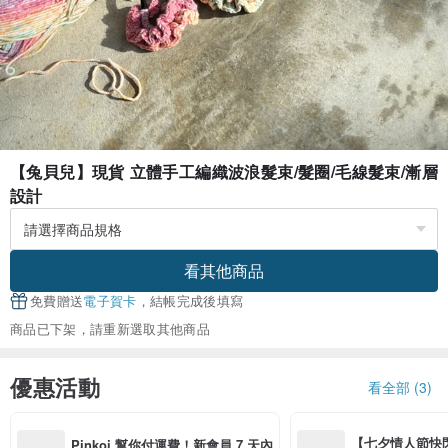
【兔貝兒】現貨 立體手工編織波浪髮束/髮圈/毛線髮束/漸層
設計
看其他商品
免費贈送
電子賀卡
，結帳完成後填寫
商品已下架，請重新選取其他商品
優惠活動
看全部 (3)
【七夕情人節快閃】8
Pinkoi 幫你付運費！新會員 7 天內