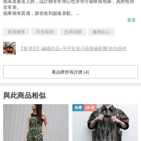
因為是要送人的，設計師非常用心也非常仔細幫我包裝，真的包得
非常美。
蘋果很有質感，朋友收到超級喜歡。
真的很謝謝設計師特別幫我附上手寫的卡片，如果之後有機會，一
更多
定會再回購的！
質感優異
符合期望
想再回購
服務貼心
【兔貝兒】編織作品~平平安安小蘋果鑰匙圈/包包掛件
看品牌所有評價 (4)
與此商品相似
免運
88 折