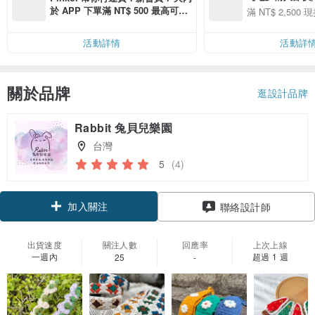
用 APP 購買任一
於 APP 下單滿 NT$ 500 最高可折
滿 NT$ 2,500 現
00 現折 NT$100
運費 NT$ 100
活動詳情
活動詳
關於品牌
逛設計品牌
Rabbit 兔貝兒樂園
台灣
5
(4)
加入關注
聯絡設計師
出貨速度
關注人數
回應率
上次上線
一週內
超過 1 週
25
-