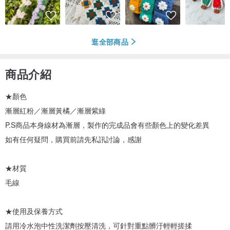
逛全部商品
商品介紹
★顏色
漸層紅粉／漸層黃橘／漸層紫綠
P.S商品本身線材為漸層，製作的完成品會有些顏色上的變化差異
如有任何疑問，購買前請先私訊討論，感謝
★材質
毛線
★使用及保養方式
請用冷水泡中性洗潔劑按壓清洗，可針對重點髒汙輕輕搓揉