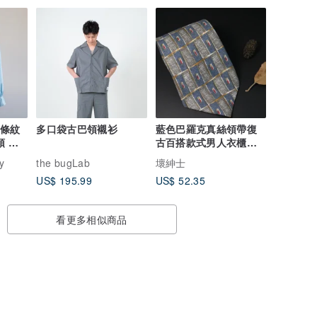
白條紋
多口袋古巴領襯衫
藍色巴羅克真絲領帶復
領 長
古百搭款式男人衣櫃的
tie
y
the bugLab
壞紳士
US$ 195.99
US$ 52.35
看更多相似商品