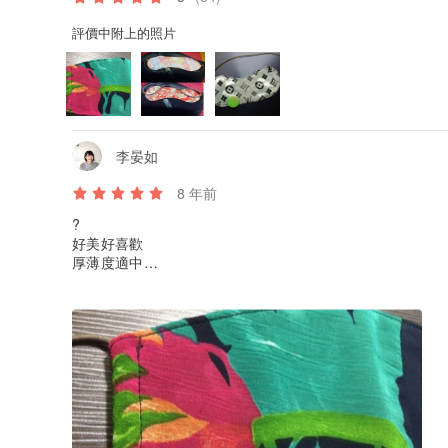
評價中附上的照片
李晏如
8 年前
?
好美好喜歡
厚薄度適中
大小也剛好