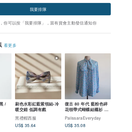
我要排隊
，你可以按「我要排隊」，當有貨會主動發信通知你
似
看更多
 /
刷色水彩紅藍紫領結-冷
復古 80 年代 藍粉色碎
暖交錯 低調有戲
花領帶式蝴蝶結襯衫 長
袖 上衣 S 號
黑禮帽西服
PaiissaraEveryday
US$ 35.64
US$ 35.08