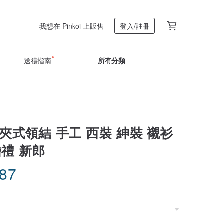
我想在 Pinkoi 上販售
登入/註冊
送禮指南
所有分類
夾式領結 手工 西裝 紳裝 襯衫
婚禮 新郎
.87