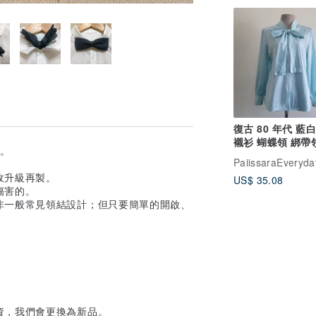
復古 80 年代 藍
襯衫 蝴蝶領 綁帶
牌。
袖 襯衫 S
PaiissaraEveryda
收升級再製。
US$ 35.08
傷害的。
非一般常見領結設計；但只要簡單的開啟、
資，我們會更換為新品。