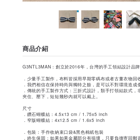
商品介紹
G3NTL3MAN：創立於2016年，台灣的手工領結設計品
．少量手工製作，布料皆採用早期零碼布或者古董衣物回
．我們相信在保持時尚與獨特之餘，是可以不對環境造成
．傳統的手工製作方式：三折式設計，類手打領結款式，
夾住、壓下，短短幾秒內就可以戴上。
尺寸
．鑽石蝴蝶結：4.5x13 cm / 1.75x5 inch
．窄版蝴蝶結：4x12.5 cm / 1.6x5 inch
．包裝：手作收納束口袋&黑色棉紙包裝
．終生保固：如果如果金屬部分有損壞，只要負擔寄回郵