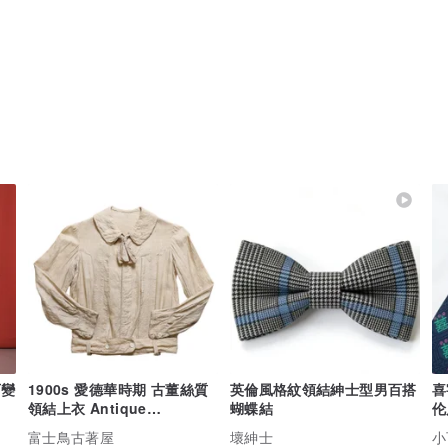
可變
1900s 愛德華時期 古董絲質
英倫風格紋領結紳士型男百搭
喜
領結上衣 Antique
蝴蝶結
伦
Edwardian blouse
富士鳥古著屋
壞紳士
小