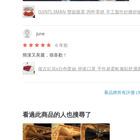
G3NTL3MAN 雙面眼罩 丙申零肆 手工製作好睡舒
june
6 年前
簡潔又美麗，很喜歡！
復古紅花x白色蕾絲 拼接口罩 手作超柔軟服貼舒適
看品牌所有評價 (3
看過此商品的人也搜尋了