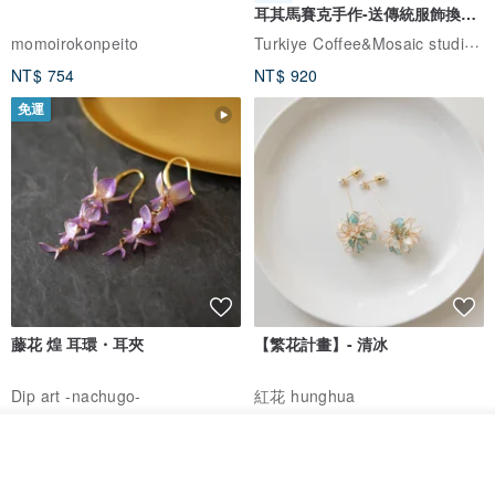
耳其馬賽克手作-送傳統服飾換裝
體驗
Turkiye Coffee&Mosaic studio土耳其咖啡與馬賽克燈工作坊
momoirokonpeito
NT$ 754
NT$ 920
免運
藤花 煌 耳環・耳夾
【繁花計畫】- 清冰
Dip art -nachugo-
紅花 hunghua
NT$ 2,125
NT$ 720
放入購物車
93 折
加入收藏
了解品牌