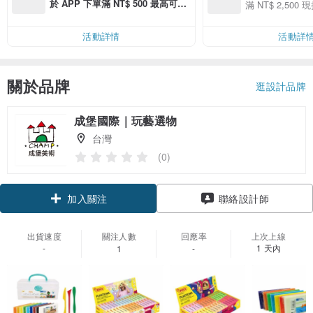
用 APP 購買任一
於 APP 下單滿 NT$ 500 最高可折
滿 NT$ 2,500 現
00 現折 NT$100
運費 NT$ 100
活動詳情
活動詳
關於品牌
逛設計品牌
成堡國際｜玩藝選物
台灣
(0)
加入關注
聯絡設計師
出貨速度
關注人數
回應率
上次上線
-
1 天內
1
-