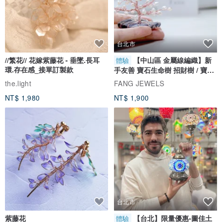
台北市
//繁花// 花嫁紫藤花 - 垂墜.長耳
【中山區 金屬線編織】新
體驗
環.存在感_接單訂製款
手友善 寶石生命樹 招財樹 / 寶石
自選
the.light
FANG JEWELS
NT$ 1,980
NT$ 1,900
台北市
紫藤花
【台北】限量優惠-圖佳土
體驗