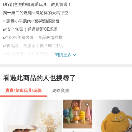
DIY創意遊戲蠟繩🌈玩具、教具首選！
獨一無二的蠟繩✨滿足你的天馬行空
✅訓練小手肌肉✅藝術潛能開發
✔️安全無毒｜通過歐盟CE認證
✔️100%美國製造｜食品級微晶蠟
✔️自黏性．免膠水｜撕下即可黏貼
✔️重複使用｜柔軟可彎曲、連接
閱讀更多
✔️可黏.可捲.可疊｜排出繽紛圖樣
⭕可愛動物圖版｜PP環保塑膠．重複使用
看過此商品的人也搜尋了
寶寶/兒童玩具/玩偶
媽咪寶寶