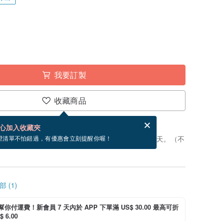
我要訂製
收藏商品
賀卡，結帳完成後填寫
電子賀卡是什麼？
心加入收藏夾
製」。付款後，從開始製作到寄出商品為 3 個工作天。（不
望清單不怕錯過，有優惠會立刻提醒你喔！
 (1)
i 幫你付運費！新會員 7 天內於 APP 下單滿 US$ 30.00 最高可折
 6.00