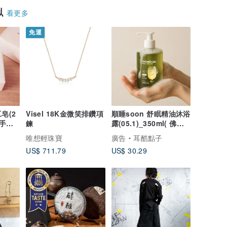
似
看更多
免運
皂(2
Visel 18K金微笑排鑽項
順睡soon 舒眠精油沐浴
/手洗
鍊
露(05.1)_350ml( 佛手
柑/苦橙葉/甜橙 )
唯想輕珠寶
廣告
耳酷點子
US$ 711.79
US$ 30.29