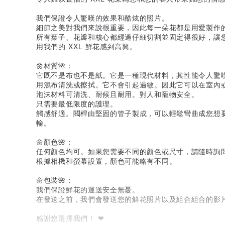
我們保證令人驚嘆的效果和酷炫的照片。
細節之美對我們來說很重要，因此每一朵花都是用愛製作
所有葉子、花瓣和核心都經過仔細切割並固定得很好，讓
用我們的 XXL 鮮花感到高興。
🌼材質🌺：
它既不是布也不是紙。它是一種現代材料，其性能令人驚
用濕布清洗或擦拭。它不會引起過敏。因此它可以在室內
泡沫材料可清洗、耐候且耐用。對人和寵物安全。
只需要最低限度的護理。
觸感舒適。閥桿由堅固的管子製成，可以輕鬆彎曲成您想
輸。
🌼顏色🌺：
任何顏色均可。如果您需要不同的顏色或尺寸，請隨時詢
根據相機和螢幕設置，顏色可能略有不同。
🌼包裝🌺：
我們保證鮮花的運送安全無憂。
在發送之前，我們會發送您的鮮花照片以及組合組合的影
感謝您選擇我們！ ❤