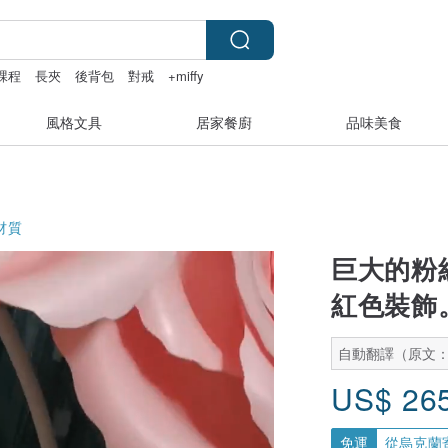
課程
長夾
後背包
對戒
+miffy
風格文具
居家餐廚
品味美食
材質
巨大的粉
紅色裝飾。
自動翻譯（原文
US$
26
免運
從烏克蘭