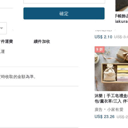
確定
春季 櫻花 手帳飾
飾 迴紋針 Sakura
Charms & Paper 
YOKEKEI
US$ 2.10
US$ 3.
首件運費
續件加收
9 折
免運
貨時收取的金額為準。
沐樂 | 手工皂禮盒
包/薰衣草/三入 
客製 手工皂
廣告
小家有愛
US$ 23.26
US$ 2