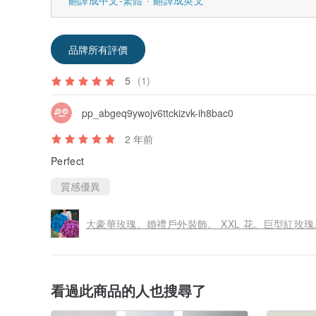
翻譯成中文-繁體
翻譯成英文
品牌所有評價
5
(1)
pp_abgeq9ywojv6ttckizvk-ih8bac0
2 年前
Perfect
質感優異
大豪華玫瑰。婚禮戶外裝飾。 XXL 花。巨型紅玫瑰
看過此商品的人也搜尋了