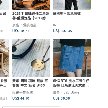
品 吊
2025ITI風味絕佳二星榮
解構馬甲落地寬褲
譽-釅韻逸品【2017醇雅
Clip
普洱熟茶】
廣告
釅韻逸品
INF
US$ 18.71
US$ 307.35
00
/香氛
黃銅 圓牌 項鍊 細款 可
SHORTS 洗水工裝牛仔
伴手禮
客製 中文 姓名 S433
短褲 日系潮流美式復古
多袋單寧夏季休閒褲
鍬鍬手作銀飾
廣告
Lab Store
US$ 44.10
US$ 36.38
5.84