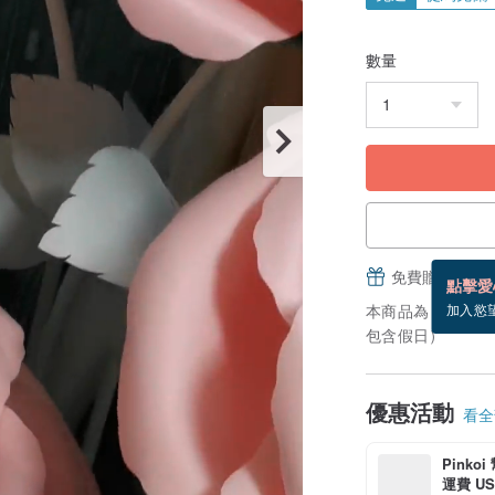
數量
免費贈送電子
點擊愛
本商品為「接單訂
加入慾
包含假日）
優惠活動
看全部
Pinko
運費 US$