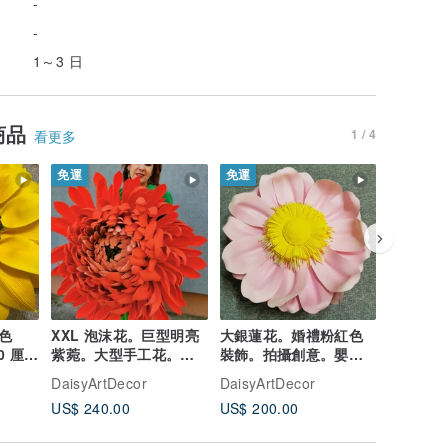
-
-
1～3 日
商品
1 / 4
看更多
免運
免運
免運
色
XXL 泡沫花。巨型明亮
大銀蓮花。婚禮粉紅色
巨大的花朵
0 厘米
紫菀。大型手工花。派
裝飾。拍攝創意。嬰兒
花。婚禮
对花卉装饰
送禮會。插花
束。活動
DaisyArtDecor
DaisyArtDecor
DaisyArt
US$ 240.00
US$ 200.00
US$ 275