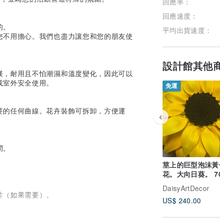
回應率：
回應速度：
的。
平均出貨速度：
您不用擔心。我們也盡力讓您和您的朋友使
設計館其他
嘆，耐用且不怕潮濕和溫度變化，因此可以
或室外安全使用。
免運
要的任何曲線。花卉裝飾可拆卸，方便運
問。
莖上的巨型泡沫黃
花。大向日葵。 7
花。婚禮裝飾
DaisyArtDecor
片（如果需要）。
US$ 240.00