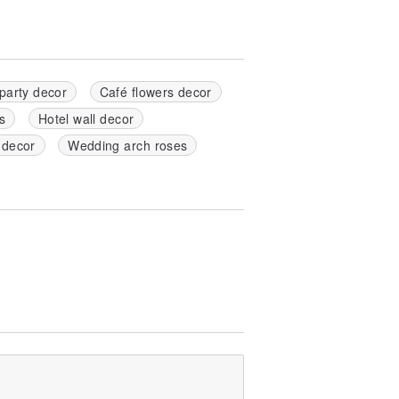
party decor
Café flowers decor
s
Hotel wall decor
 decor
Wedding arch roses