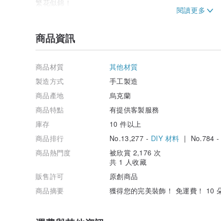
繁花似錦！
烏克蘭製造🇺🇦
用愛製作❤
商品資訊
Instagram @demi_dova_decor_flowers
商品材質
其他材質
製造方式
手工製造
商品產地
烏克蘭
商品特點
有提供客製服務
庫存
10 件以上
商品排行
No.13,277 -
DIY 材料
| No.784 
商品熱門度
被欣賞 2,176 次
共 1 人收藏
販售許可
原創商品
商品摘要
獲得您的完美裝飾！ 免運費！ 10 