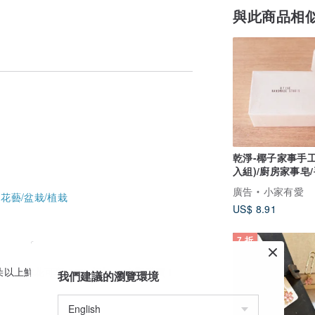
與此商品相
乾淨-椰子家事手工
入組)/廚房家事皂
衣物皂
廣告
小家有愛
-
花藝/盆栽/植栽
US$ 8.91
7 折
朵以上鮮花可享 10% 折扣！ 立即購買！
我們建議的瀏覽環境