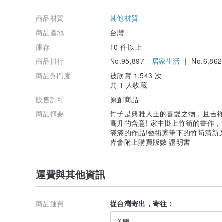
●1992年 受教於舒曾祉老師研習水彩
●1993年 彰化社教館舒曾祉師生聯展，作品獲私人收藏
商品材質
其他材質
●1994年 第四十一屆中部美展入選
●1995年 第四十九屆全省美展入選，勞工金輪獎第二名
商品產地
台灣
●2000年 台中市文化局首次個展，作品廣獲各界收藏
庫存
10 件以上
●2015年 開始於台中喜信教會社區彩繪班授課
●2021年 勤益科技大學 凡聖之道 -陳武西創作展
商品排行
No.95,897 -
居家生活
| No.6,862
商品熱門度
被欣賞 1,543 次
用平凡創造出不平凡！
共 1 人收藏
即便是普通的粉蠟筆、2B鉛筆也能繪出不同凡響的鉅作！
販售許可
原創商品
充滿生命力的核心價值及滿溢的陽光心靈，不畏世俗眼光
走出專屬陳武西風格的一番小天地。
商品摘要
竹子是典雅人士的喜愛之物，且吉
陳武西老師將上帝的恩澤，化成對世間萬物的熱愛，將其
高升的含意! 家中掛上竹筍的畫作，
能量，
滿滿的作品!藝術家筆下的竹筍清新
和這個世界分享屬於陳武西的奇異恩典。
皆會附上購買版數 證明書
摘 國立勤益科技大學 文化創意事業系系主任
游惠遠 凡聖之道-陳武西創作展 邀文
運費與其他資訊
陳武西的彩繪天地 FB粉專
商品運費
從台灣寄出，寄往：
美國