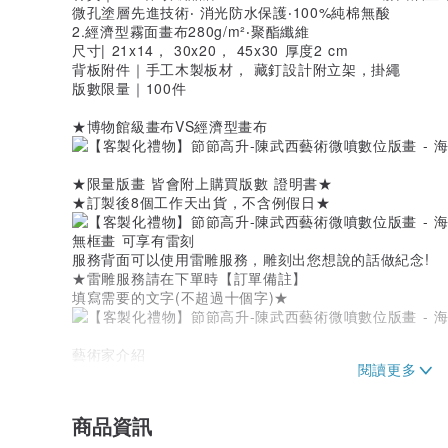
微孔塗層先進技術‧ 消光防水保護‧100%純棉無酸
2.經濟型霧面畫布280g/m²‧聚酯纖維
尺寸| 21x14， 30x20， 45x30 厚度2 cm
背板附件｜手工木製板材， 藏釘設計附立架，掛繩
版數限量｜100件
★博物館級畫布VS經濟型畫布
★限量版畫 皆會附上購買版數 證明書★
★訂製後8個工作天出貨，不含例假日★
無框畫 可享有雷刻
服務背面可以使用雷雕服務，雕刻出您想說的話做紀念!
★雷雕服務請在下單時【訂單備註】
填寫需要的文字(不超過十個字)★
藝術家介紹
陳武西
●1952年 生於台中市大肚區
商品資訊
●1976年 習畫於許國風老師