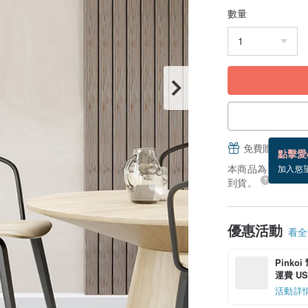
數量
免費贈送電子
點擊愛
本商品為「接單訂製
加入慾
到貨。
優惠活動
看全部
Pinko
運費 US$
活動詳