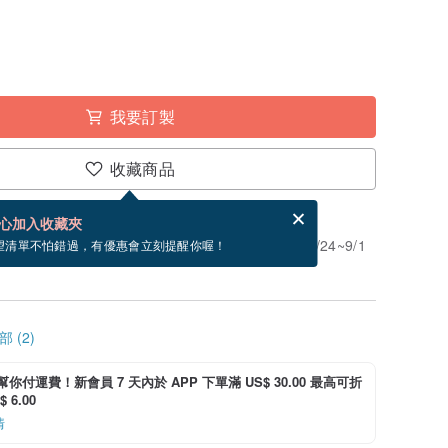
我要訂製
收藏商品
賀卡，結帳完成後填寫
電子賀卡是什麼？
心加入收藏夾
」。付款後需 8 個工作天製作。現在下單預估 8/24~9/1
望清單不怕錯過，有優惠會立刻提醒你喔！
 (2)
i 幫你付運費！新會員 7 天內於 APP 下單滿 US$ 30.00 最高可折
 6.00
情