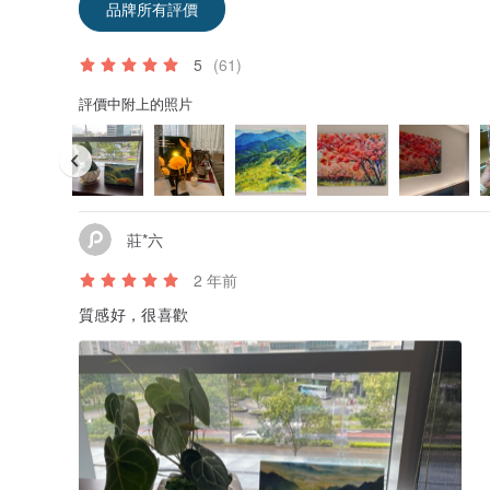
品牌所有評價
5
(61)
評價中附上的照片
莊*六
2 年前
質感好，很喜歡