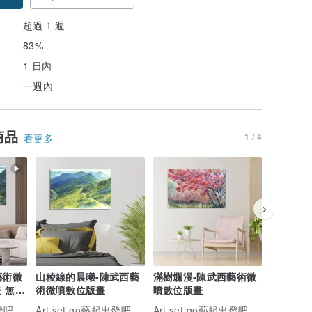
超過 1 週
83%
1 日內
一週內
商品
1 / 4
看更多
藝術微
山稜線的晨曦-陳武西藝
滿樹爛漫-陳武西藝術微
心曠神怡
 無框
術微噴數位版畫
噴數位版畫
噴數位版
出發吧
Art,set go藝起出發吧
Art,set go藝起出發吧
Art,se