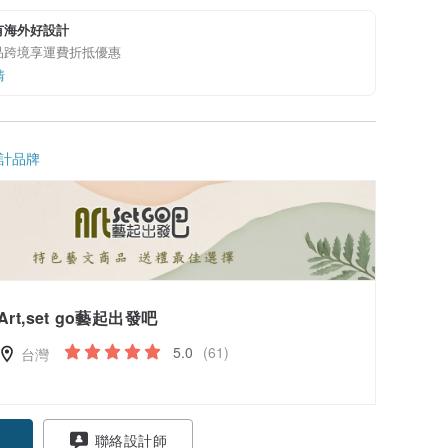
有海外好設計
品跨境享運費折抵優惠
情
計品牌
Art,set go藝起出發吧
5.0
(61)
台灣
聯絡設計師