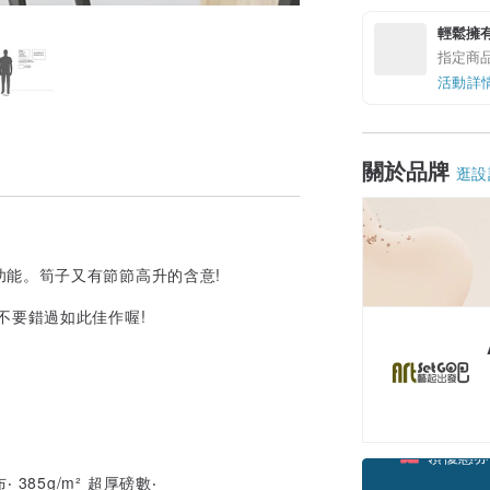
輕鬆擁
指定商
活動詳
關於品牌
逛設
能。筍子又有節節高升的含意!
不要錯過如此佳作喔!
領優惠券
 385g/m² 超厚磅數‧