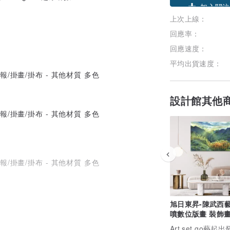
上次上線：
加入關注
回應率：
回應速度：
平均出貨速度：
設計館其他
旭日東昇-陳武西
噴數位版畫 裝飾畫
畫 客廳掛畫
Art,set go藝起