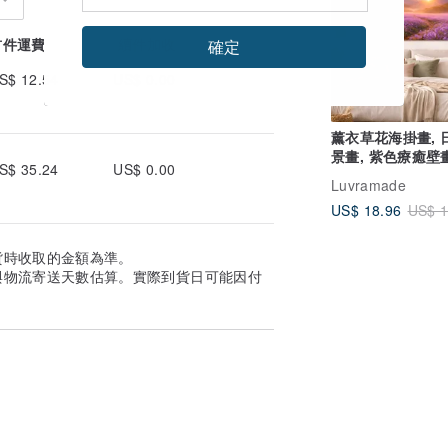
首件運費
續件加收
確定
S$ 12.54
US$ 0.00
薰衣草花海掛畫, 
景畫, 紫色療癒壁畫
S$ 35.24
US$ 0.00
漫臥室裝飾, 客廳
Luvramade
US$ 18.96
US$ 1
貨時收取的金額為準。
與物流寄送天數估算。實際到貨日可能因付