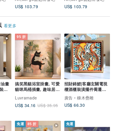
US$ 103.79
US$ 103.79
US$ 103
似
看更多
95 折
卉油畫
搞笑黑貓浴室掛畫, 可愛
招財錦鯉|客廳玄關電視
裝客
貓咪馬桶插畫, 趣味居家
櫃酒櫃裝潢擺件喬遷新
牆面裝飾
居開業禮品
Luvramade
廣告
梯木疊雕
US$ 66.30
US$ 34.16
US$ 35.95
免運
85 折
免運