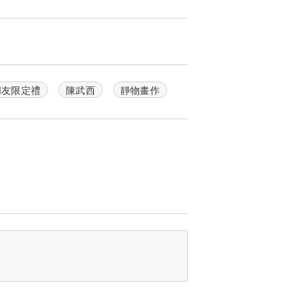
朋友限定禮
陳武西
靜物畫作