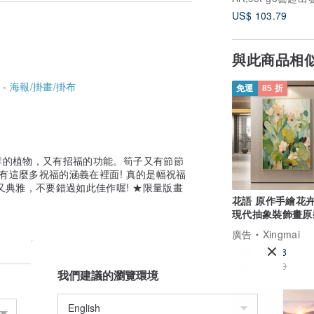
US$ 103.79
與此商品相
 -
海報/掛畫/掛布
免運
85 折
的態度，
祥的植物，又有招福的功能。筍子又有節節
樂觀的人生哲理灌注於作品中，透過傳遞正
有這麼多祝福的涵義在裡面! 真的是幅祝福
又典雅，不要錯過如此佳作喔! ★限量版畫
花語 原作手繪花
現代抽象裝飾畫原
廳飯廳 掛畫 海報
廣告
Xingmai
US$ 154.28
US$ 181.50
我們建議的瀏覽環境
95 折