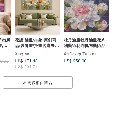
日出風
花語 油畫/抽象/原創商
牡丹油畫牡丹油畫花卉
, 浪
品/裝飾畫/掛畫客廳餐廳
牆藝術花卉帆布藝術品
手繪肌理質感畫
Xingmai
ArtDesignTatiana
US$ 171.46
US$ 250.00
9.95
US$ 201.71
看更多相似商品