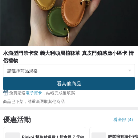
水滴型門禁卡套 義大利頭層植鞣革 真皮門鎖感應小區卡 情
侶禮物
看其他商品
免費贈送
電子賀卡
，結帳完成後填寫
商品已下架，請重新選取其他商品
優惠活動
看全部 (4)
輕鬆擁有海外好
Pinkoi 幫你付運費！新會員 7 天內