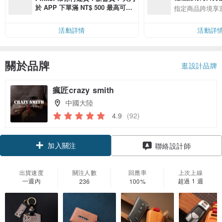
於 APP 下單滿 NT$ 500 最高可折
指定商品跨境享
運費 NT$ 100
活動詳情
活動詳
關於品牌
逛設計品牌
瘋匠crazy smith
中國大陸
4.9
(92)
加入關注
聯絡設計師
出貨速度
關注人數
回應率
上次上線
一週內
超過 1 週
236
100%