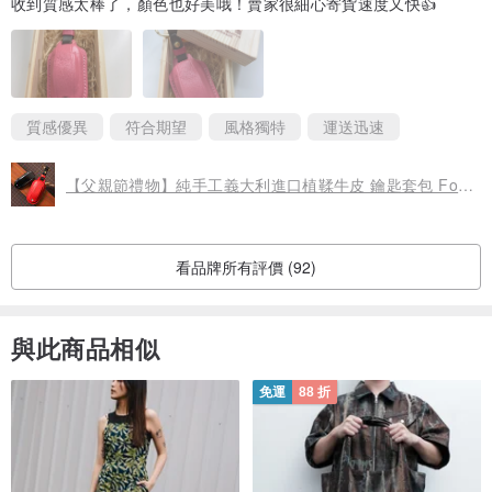
收到質感太棒了，顏色也好美哦！賣家很細心寄貨速度又快👍
質感優異
符合期望
風格獨特
運送迅速
【父親節禮物】純手工義大利進口植鞣牛皮 鑰匙套包 For Tesla 特斯
看品牌所有評價 (92)
與此商品相似
免運
88 折