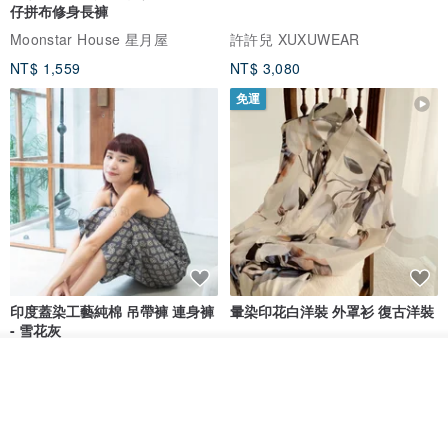
仔拼布修身長褲
Moonstar House 星月屋
許許兒 XUXUWEAR
NT$ 1,559
NT$ 3,080
免運
印度蓋染工藝純棉 吊帶褲 連身褲
暈染印花白洋裝 外罩衫 復古洋裝
- 雪花灰
Tramper
Noir by Phoenix
看其他商品
了解品牌
NT$ 1,480
NT$ 1,480