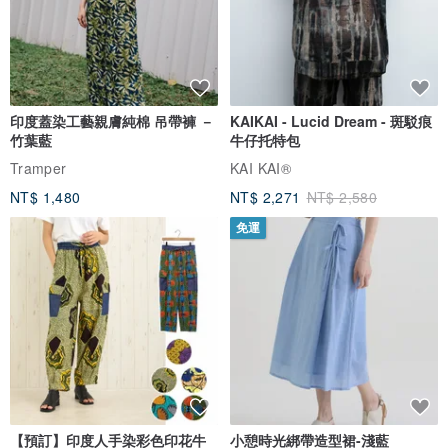
印度蓋染工藝親膚純棉 吊帶褲 －
KAIKAI - Lucid Dream - 斑駁痕
竹葉藍
牛仔托特包
Tramper
KAI KAI®
NT$ 1,480
NT$ 2,271
NT$ 2,580
免運
【預訂】印度人手染彩色印花牛
小憩時光綁帶造型裙-淺藍