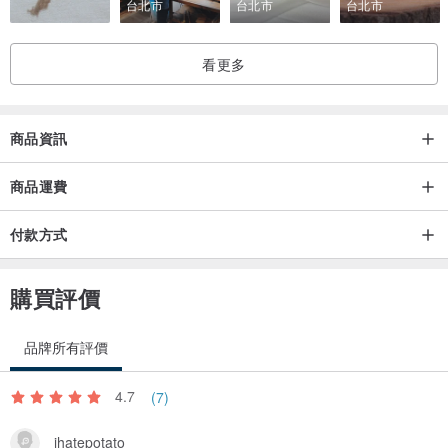
台北市
台北市
台北市
以免造成顏色改變
尤其是白色衣物
看更多
/6.30℃以下清水手洗
切勿使用烘乾機烘乾
商品資訊
購前須知
/因各類顯示器及拍攝方式的不同可能會有色差情況出現
商品運費
顏色請以實物為准
付款方式
/收到商品後若發現質量問題 (線頭 色差除外)
請於簽收起72小時內聯系設計師為您解決
購買評價
感謝您的包容與理解
/禮貌諮詢 理智購物 買賣自由
品牌所有評價
拍下商品即默認上述事項 為了您的權益 請在購買前仔細閱讀
4.7
(7)
如在穿著中有任何疑問 歡迎諮詢
ihatepotato