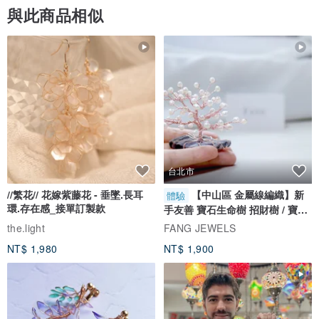
與此商品相似
台北市
//繁花// 花嫁紫藤花 - 垂墜.長耳
【中山區 金屬線編織】新
體驗
環.存在感_接單訂製款
手友善 寶石生命樹 招財樹 / 寶石
自選
the.light
FANG JEWELS
NT$ 1,980
NT$ 1,900