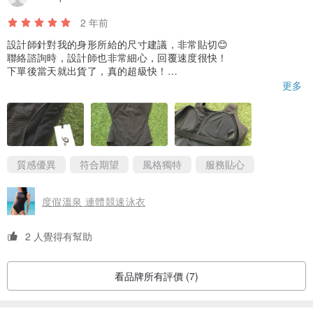
2 年前
設計師針對我的身形所給的尺寸建議，非常貼切😊
聯絡諮詢時，設計師也非常細心，回覆速度很快！
下單後當天就出貨了，真的超級快！
產品的質感很好，貼身面選擇的質地也很親膚，邊線的車縫也很細
更多
緻，不用擔心摩擦時所產生的搔癢或不適感。
包裝很簡單、也很環保，沒有過多、或不需要的裝飾～
很難得找到設計簡潔又超有質感的泳衣，這款泳衣本身已有薄襯，
產品資訊中提及會附可外加的胸墊，像我一樣有需要的小胸女孩，
記得先詢問設計師喔～
有機會一定會回購或推薦給身邊的親友呦！是一次非常棒的Pinkoi購
質感優異
符合期望
風格獨特
服務貼心
物體驗（海外設計師）👍
度假溫泉 連體競速泳衣
2 人覺得有幫助
看品牌所有評價 (7)