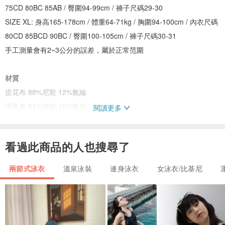
75CD 80BC 85AB / 臀圍94-99cm / 褲子尺碼29-30
SIZE XL: 身高165-178cm / 體重64-71kg / 胸圍94-100cm / 內衣尺碼
80CD 85BCD 90BC / 臀圍100-105cm / 褲子尺碼30-31
手工測量會有2~3公分的誤差，屬於正常范圍
材質
提花布 88%尼龍 12%氨綸
淨色布 84%錦綸 16%氨綸
閱讀更多
如何安裝胸墊
看過此商品的人也搜尋了
/找到插片孔取出自帶薄胸墊
/安裝正確方向擺放好胸墊，厚的一側在胸外側的下方起承托聚攏作用
兩節式泳衣
溫泉泳裝
連身泳衣
女泳衣/比基尼
/將胸墊從上向下捲起，放入插片孔，調整好位置
洗滌養護
/若清洗衣服