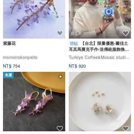
台北市
紫藤花
【台北】限量優惠-圖佳土
體驗
耳其馬賽克手作-送傳統服飾換裝
體驗
Turkiye Coffee&Mosaic studio土耳其咖啡與馬賽克燈工作坊
momoirokonpeito
NT$ 754
NT$ 920
免運