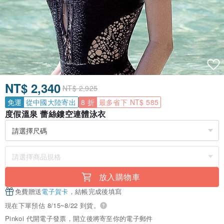
NT$ 2,340
NT$ 2,925
免運
從中國大陸寄出
8 折
最多省下 NT$ 585
度假溫泉 蕾絲鏤空連體泳衣
放入購物車
免費贈送
電子賀卡
，結帳完成後填寫
現在下單預估 8/15~8/22 到貨。
Pinkoi 代開電子發票，開立後將寄至你的電子郵件