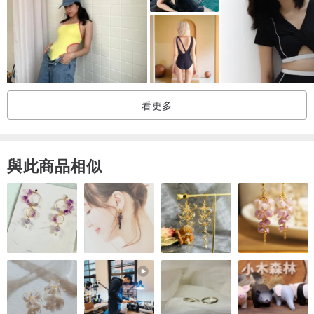
在清水內加入適量中性洗滌劑(不可含漂白劑)
溶解調勻後
將衣物浸泡於內約5分鐘
水溫不可超過30度
然後輕搓污漬部位
看更多
直至污漬消失為止
隨即用清水洗淨
/洗滌前
與此商品相似
切勿長時間把衣物放於含有洗滌劑的水中浸泡
以免衣物會褪色和變形
/沾上油漬或被汗水、雨水時
請盡快洗滌
/衣物洗滌後應立即晾起
以免沾色
衣物未乾時請勿重疊
/不同顏色的衣物應該分開洗滌