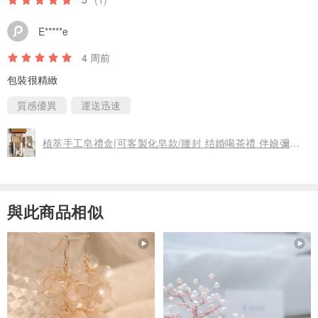
E*****e
職人精工系（起訂量 12 袋）
4 周前
甜甜圈：每袋 $140 元
包裝很精緻
質感優異
運送迅速
｜專業堅持｜
植萃手工皂禮盒|可客製化皂款/腰封 结婚喝茶禮 伴娘彌月禮 企業
精油配方：堅持 2% 專業精油比例，香氛層次柔和。
與此商品相似
純粹成分：選用高品質植物油，不含人工硬化劑及防腐劑。
控溫熟成：嚴格控制環境濕度與溫度，確保每一顆皂的品質穩定。
｜訂購須知｜