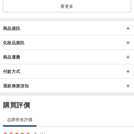
看更多
若您有特定活動主題色需求（如：婚禮主題色、品牌企業色、會想要
的色調），歡迎利用「聯繫設計師」功能與我們私訊討論。我們將根
據您的需求，為您調製專屬的色彩計畫。
商品資訊
環保極簡：透明糖果袋包裝，讓手工皂的精緻造型與您的客製心意一
化妝品資訊
眼可見。
商品運費
｜訂製款式與定價｜
付款方式
本頁面為「簡約糖果袋裝」，請依需求於規格處選擇款式：
退款換貨須知
極簡療癒系（起訂量 20 袋）
購買評價
雲朵 / 小熊 / 起司：每袋 $85 元
品牌所有評價
心型：每袋 $90 元
5
(1)