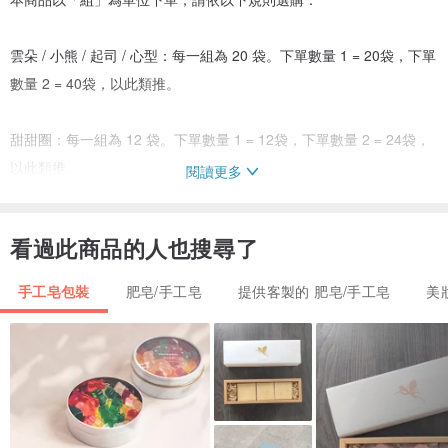
雲朵 / 小熊 / 起司 / 心型：每一組為 20 袋。下單數量 1 = 20袋，下單
數量 2 = 40袋，以此類推。
甜甜圈：每一組為 12 袋。下單數量 1 = 12袋，下單數量 2 = 24袋，
以此類推。
閱讀更多
｜香調與洗感｜
看過此商品的人也搜尋了
1.晨曦淨化 (清爽 / 木質調)
手工皂包裝
肥皂/手工皂
提供客製的 肥皂/手工皂
美
配方： 適合中性、油性肌膚，洗後感受通透、清爽不黏膩。
香氣： 採用雪松、尤加利等純植物精油，呈現沉穩的森林氣息。
2.暮色滋養 (滋潤 / 花果調)