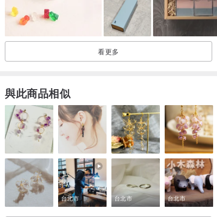
配方： 針對細緻肌膚設計，含有較高比例保濕植物油，泡沫如奶油般
綿密，洗後感受柔嫩不緊繃。
看更多
香氣： 揉合薰衣草與甜橙精油，散發優雅迷人的花果清香。
與此商品相似
3.由設計師為您搭配
如果您有選擇障礙，請交給我們！設計師將根據時令與視覺美學，為
您挑選最適合的洗感與香氣（最推薦）
｜關於包裝與客製化｜
客製化眉卡：訂購即享免費文字設計服務，請於結帳時填寫「購買人
台北市
台北市
台北市
備註」。