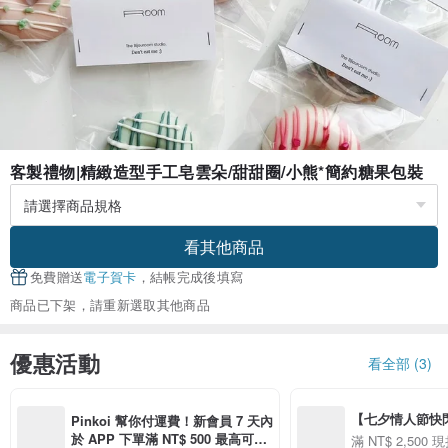
客製禮物|精緻造型手工皂雲朵/甜甜圈/小熊*簡約糖果包裝
看其他商品
免費贈送
電子賀卡
，結帳完成後填寫
商品已下架，請重新選取其他商品
優惠活動
看全部 (3)
【七夕情人節快閃】8
Pinkoi 幫你付運費！新會員 7 天內
用 APP 購買任一
於 APP 下單滿 NT$ 500 最高可折
滿 NT$ 2,500 現