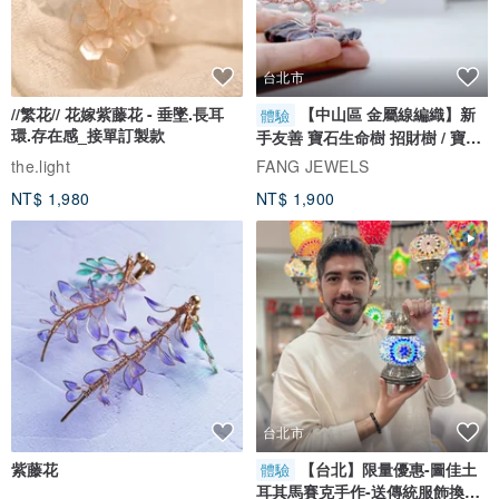
手工製作需預留製作期（約 45-60天），大量需求建議提早預訂。
台北市
若需升級精緻禮盒裝 ，請至本賣場盒裝專屬頁面選購。
//繁花// 花嫁紫藤花 - 垂墜.長耳
【中山區 金屬線編織】新
體驗
環.存在感_接單訂製款
手友善 寶石生命樹 招財樹 / 寶石
請勿食用，並放置於乾燥通風處保存。
自選
the.light
FANG JEWELS
NT$ 1,980
NT$ 1,900
台北市
紫藤花
【台北】限量優惠-圖佳土
體驗
耳其馬賽克手作-送傳統服飾換裝