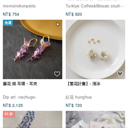
體驗
Turkiye Coffee&Mosaic studio土耳其咖啡與馬賽克燈工作坊
momoirokonpeito
NT$ 754
NT$ 920
免運
藤花 煌 耳環・耳夾
【繁花計畫】- 清冰
Dip art -nachugo-
紅花 hunghua
NT$ 2,125
NT$ 720
93 折