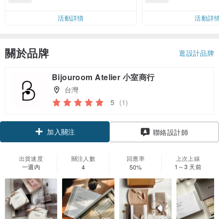
00 現折 NT$100
運費 NT$ 100
活動詳情
活動詳
關於品牌
逛設計品牌
Bijouroom Atelier 小室商行
台灣
5
(1)
加入關注
聯絡設計師
出貨速度
關注人數
回應率
上次上線
一週內
1～3 天前
4
50%