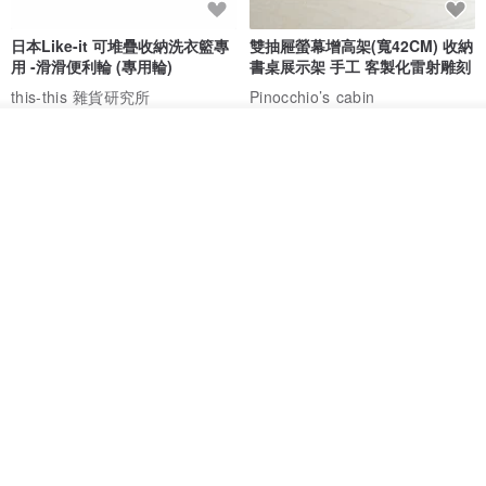
日本Like-it 可堆疊收納洗衣籃專
雙抽屜螢幕增高架(寬42CM) 收納
用 -滑滑便利輪 (專用輪)
書桌展示架 手工 客製化雷射雕刻
this-this 雜貨研究所
Pinocchio’s cabin
NT$ 234
NT$ 260
NT$ 3,026
NT$ 3,362
我要排隊
了解品牌
免運
68 折
日本squ+ SUN&WASSER可層疊
工業風_植物雙層展示層架/塊根/
置物洗衣籃-2入-多色可選
多肉植物/鐵網**歡迎客製**
日本squ+
銳龍工藝設計
NT$ 1,898
NT$ 2,790
NT$ 18,800