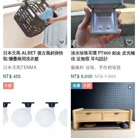
日本天馬 ALBET 復古風斜掛快
淡水珍珠耳環 PT900 鉑金 皮光極
取/層疊兩用洗衣籃
佳 近無瑕 耳勾設計
日本天馬TENMA
蘭佩軒 珍珠。手作輕珠寶
NT$ 455
NT$ 6,000
NT$ 7,500
9 折
免運
9 折