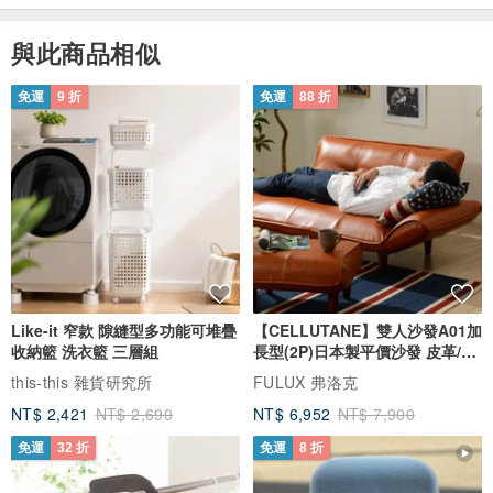
與此商品相似
免運
9 折
免運
88 折
Like-it 窄款 隙縫型多功能可堆疊
【CELLUTANE】雙人沙發A01加
收納籃 洗衣籃 三層組
長型(2P)日本製平價沙發 皮革/燈
芯絨
this-this 雜貨研究所
FULUX 弗洛克
NT$ 2,421
NT$ 2,690
NT$ 6,952
NT$ 7,900
免運
32 折
免運
8 折