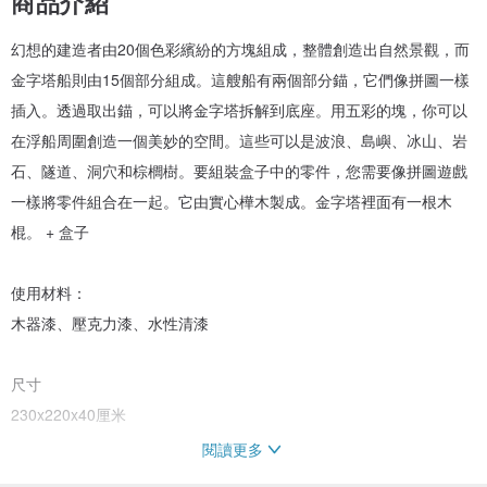
商品介紹
幻想的建造者由20個色彩繽紛的方塊組成，整體創造出自然景觀，而
金字塔船則由15個部分組成。這艘船有兩個部分錨，它們像拼圖一樣
插入。透過取出錨，可以將金字塔拆解到底座。用五彩的塊，你可以
在浮船周圍創造一個美妙的空間。這些可以是波浪、島嶼、冰山、岩
石、隧道、洞穴和棕櫚樹。要組裝盒子中的零件，您需要像拼圖遊戲
一樣將零件組合在一起。它由實心樺木製成。金字塔裡面有一根木
棍。 + 盒子
使用材料：
木器漆、壓克力漆、水性清漆
尺寸
230x220x40厘米
閱讀更多
零件數量：