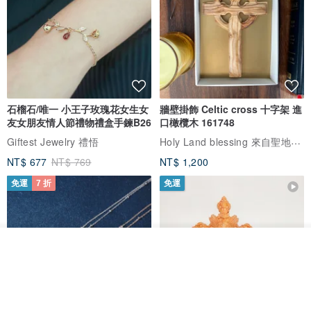
【無耳洞款】
3. 無耳洞耳環
→樹脂材質。
夾在耳垂上使用。
長時間配戴也不易感到疼痛。
石榴石/唯一 小王子玫瑰花女生女
牆壁掛飾 Celtic cross 十字架 進
友女朋友情人節禮物禮盒手鍊B26
口橄欖木 161748
Holy Land blessing 來自聖地的祝福
Giftest Jewelry 禮悟
4. 螺旋式耳夾（無鎳）
NT$ 677
NT$ 769
NT$ 1,200
→附有軟墊。
幾乎不含被認為是金屬過敏原因之一的鎳。
免運
7 折
免運
※由於作品會放在平盤上，金屬配件的棒狀部分可能會稍微可見。
放入購物車
加入收藏
了解品牌
訂購後將為您安裝金屬配件後寄出。