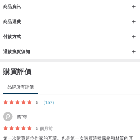
日常穿搭/每日使用時可搭配 T 恤，
商品資訊
春夏季節可搭配罩衫、襯衫、夾克、洋裝，
秋冬季節可搭配毛衣、針織衫、高領衫、毛衣等，
商品運費
無論是褲裝或裙裝風格都能完美搭配...♪*゚
付款方式
退款換貨須知
具有日式現代風格，也非常適合搭配浴衣參加煙火大會或夏日祭典、
新年參拜、入學典禮、畢業典禮、彌月宴、成年禮、婚紗照、婚禮、
購買評價
七五三等和服造型◎
品牌所有評價
簡約的設計，也適合在辦公室/工作場合配戴◎
5
(157)
蔡*瑩
無論是成年禮、入學典禮、畢業典禮、七五三、婚禮、婚紗照、新年
5 個月前
參拜、彌月宴等特殊儀式場合亦十分適合◎
第一次購買這位作家的耳環。也是第一次購買這種風格和材質的耳