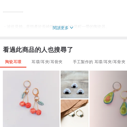
..................
・波佐見燒...是指產於長崎縣中北部波佐見町一帶的陶瓷器。
閱讀更多
擁有超過 400 年的歷史，以鮮豔色彩描繪的細緻繪畫，自江戶時代起
看過此商品的人也搜尋了
便風靡全球王公貴族，至今仍是廣受喜愛的逸品。
陶瓷耳環
耳環/耳夾/耳骨夾
手工製作的 耳環/耳夾/耳骨夾
典雅的用色與華麗描繪的設計，交織出優美而華貴的質感。
..................
重量單耳僅約 1g（不含金屬配件），配戴起來相當輕盈無負擔。