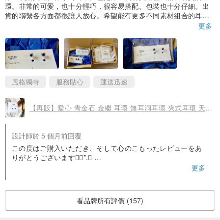
環。非常的可愛，也十分輕巧，很容易搭配。包裝也十分仔細。出
貨的聯繫各方面都很讓人放心。希望能有更多不同素材組合的耳
環。非常的可愛噢～
更多
作為生日、情人節、母親節、聖誕節、就職祝い、成人祝い、生產祝
い等禮物贈送也很合適◎
風格獨特
服務貼心
運送迅速
由於顏色不受季節限制，請盡情在所有季節配戴☆。.:*・ ゚
【再販】愛心 青金石 金繼 耳環 無耳洞耳環 夾式耳環 天然石 藍色 藍 金色 金 小巧 迷你 極小 簡約 禮物 贈禮
..............................
設計師於 5 個月前回覆
尺寸：約 右側→長 9mm 寬 8.5mm 厚 2mm，左側→長 9.5mm 寬
この度はご購入いただき、そして心のこもったレビューをあ
9mm 厚 2.5mm
りがとうございます❁⃘*.ﾟ
初めて当店のイヤリングをお選びいただき、またデザインや
更多
素材についても気に入っていただけたとのこと、とても嬉し
く拝見しました*°
軽さや合わせやすさも感じていただけて安心いたしました。
材質：波佐見燒、新漆、金粉（黃銅粉）、樹脂
看品牌所有評價 (157)
梱包や発送のご連絡についても温かいお言葉をいただき、大
変励みになります୨୧