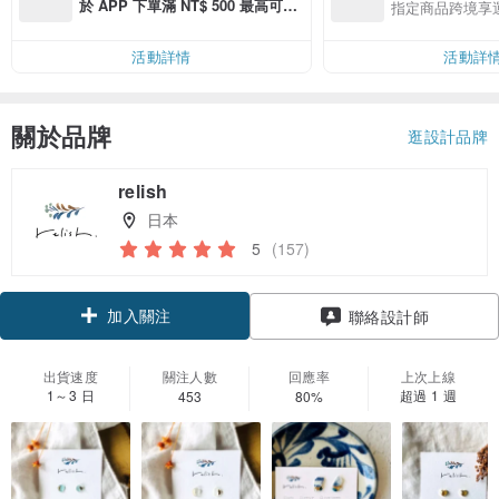
於 APP 下單滿 NT$ 500 最高可折
指定商品跨境享
運費 NT$ 100
活動詳情
活動詳
關於品牌
逛設計品牌
relish
日本
5
(157)
加入關注
聯絡設計師
出貨速度
關注人數
回應率
上次上線
1～3 日
超過 1 週
453
80%