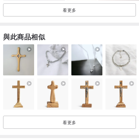
小巧的尺寸方便配戴，配戴時零壓力的感覺也令人欣喜...♪*゚
看更多
由於盤子的破損方式不同，圖案與色澤也會隨之改變，
與此商品相似
因此每一個都是獨一無二的。
這將是世界上僅屬於您的飾品໒꒱‧̩͙
非常適合犒賞自己，或是送給不希望與他人撞款、獨一無二的特別之
人作為贈禮...♪*゚
沉穩的色調，經典耐看不易過時的設計，
讓您無論哪個年齡層都能長久配戴。
看更多