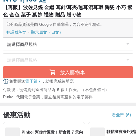
【再販】波佐見燒 金繼 耳針/耳夾/無耳洞耳環 陶瓷 小巧 紫
色 金色 葉子 葉飾 禮物 贈品 贈り物
部分商品資訊是由 Google 自動翻譯，內容不完全精確。
翻譯成英文
顯示原文（日文）
放入購物車
免費贈送
電子賀卡
，結帳完成後填寫
付款後，從備貨到寄出商品為 5 個工作天。（不包含假日）
Pinkoi 代開電子發票，開立後將寄至你的電子郵件
優惠活動
看全部 (6)
輕鬆擁有海外好
Pinkoi 幫你付運費！新會員 7 天內