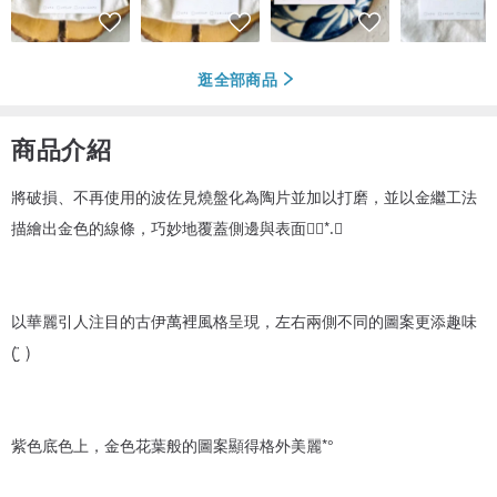
逛全部商品
商品介紹
將破損、不再使用的波佐見燒盤化為陶片並加以打磨，並以金繼工法
描繪出金色的線條，巧妙地覆蓋側邊與表面❁⃘*.゚
以華麗引人注目的古伊萬裡風格呈現，左右兩側不同的圖案更添趣味
( ̮̈ )
紫色底色上，金色花葉般的圖案顯得格外美麗*°