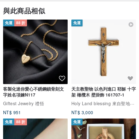
また、違う素材の組み合わせのイヤリングについてのご期待
金屬配件：可從以下選項中選擇。
もありがとうございます。
與此商品相似
請在選項中進行選擇。
今後の制作の参考にさせていただきながら、楽しんでいただ
ける作品をお届けできるよう努めてまいります( ¨̮ )
免運
88 折
免運
これからもぜひ作品ページをのぞいていただけましたら嬉し
いです。
今後ともどうぞよろしくお願いいたします☆。.:＊・゜
【耳針款】
1. 不鏽鋼耳針
→用於醫療器材的材質。
不易變色，不易生鏽。
被認為較不易引起金屬過敏。
客製化迷你愛心不銹鋼鎖骨刻文
天主教聖物 以色列進口 耶穌 十字
字姓名項鍊N117
架 橄欖木 壁掛飾 161707-1
2. 鈦耳針
Holy Land blessing 來自聖地的祝福
Giftest Jewelry 禮悟
→輕巧堅固，耐水耐汗。
NT$ 951
NT$ 3,000
被認為較不易引起金屬過敏。
免運
88 折
免運