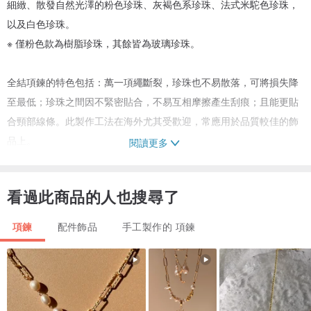
細緻、散發自然光澤的粉色珍珠、灰褐色系珍珠、法式米駝色珍珠，
以及白色珍珠。
※ 僅粉色款為樹脂珍珠，其餘皆為玻璃珍珠。
全結項鍊的特色包括：萬一項繩斷裂，珍珠也不易散落，可將損失降
至最低；珍珠之間因不緊密貼合，不易互相摩擦產生刮痕；且能更貼
合頸部線條。此製作工法在海外尤其受歡迎，常應用於品質較佳的飾
品上。
閱讀更多
※ 此為本公司自有工廠塗裝的珍珠，品質穩定，不易剝落或產生明顯
刮痕。偶爾可能見到細微的針孔或小凹洞，但皆在品質可接受範圍
看過此商品的人也搜尋了
內。
項鍊
配件飾品
手工製作的 項鍊
※ 僅粉色款為樹脂珍珠，其餘顏色皆為玻璃珍珠。
材質：各種玻璃珍珠 / 6mm / 日本製造，樹脂珍珠 / 粉色 / 日本製
造，聚酯纖維線材