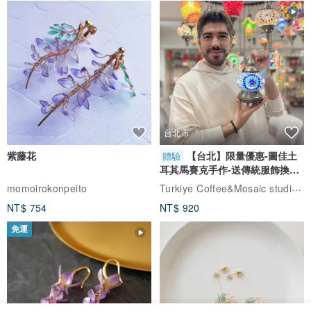
台北市
紫藤花
【台北】限量優惠-圖佳土
體驗
耳其馬賽克手作-送傳統服飾換裝
體驗
Turkiye Coffee&Mosaic studio土耳其咖啡與馬賽克燈工作坊
momoirokonpeito
NT$ 754
NT$ 920
免運