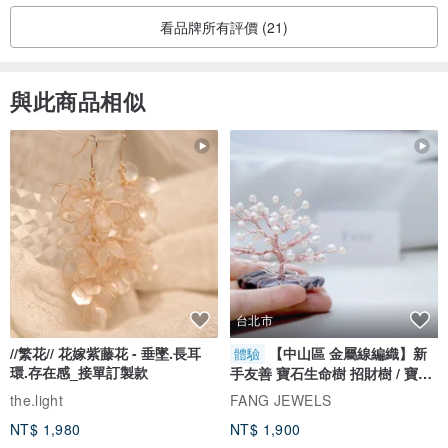
看品牌所有評價 (21)
與此商品相似
台北市
//繁花// 花嫁紫藤花 - 垂墜.長耳
【中山區 金屬線編織】新
體驗
環.存在感_接單訂製款
手友善 寶石生命樹 招財樹 / 寶石
自選
the.light
FANG JEWELS
NT$ 1,980
NT$ 1,900