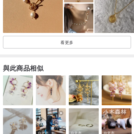
五金：設計款鍊釦 / 插入式 / રhenium 鍍膜
尺寸：6mm / 總長約 42cm / 包含五金
※ 尺寸可能存在些微誤差。
看更多
重量：約 16g
※ 重量可能存在些微誤差。
與此商品相似
※ 包裝說明：商品出貨時，將以 OPP 氣泡袋及緩衝材妥善包裝後，放
入小紙盒內，採簡易包裝。
※ 我們盡力以實物為準拍攝，但由於您的裝置及螢幕顯示差異，照片
的色澤與質感可能與實物略有不同。此外，各珍珠間可能存在細微的
大小差異，皆已通過品檢，並在可接受範圍內，敬請見諒。
台北市
台北市
台北市