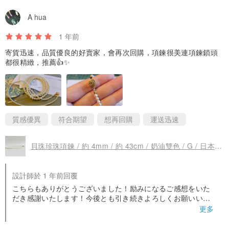
A hua
1 年前
寄貨迅速，品質優良的好賣家，會再次回購，項鍊很美連項鍊鎖頭
都很精緻，推薦👍✨️
質感優異
符合期望
想再回購
運送迅速
貝珠珍珠項鍊 / 約 4mm / 約 43cm / 奶油雙色 / G / 日本製造
設計師於 1 年前回覆
こちらもありがとうございました！励みになるご感想をいた
だき感謝いたします！今後とも引き続きよろしくお願いいた
します。
更多