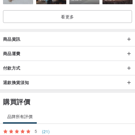
※ 對於鍍膜等材質可能引起的過敏反應，若您有所顧慮，建議暫緩購
買。
看更多
※ 鍍膜部分可能因汗水、皮脂等氧化作用而產生些微變色，敬請知
悉。此外，無論是五金或珍珠，建議您使用後以軟布輕拭，並收納於
商品資訊
拉鍊袋或飾品盒中，置於陰涼乾燥處，可延長其保持良好狀態的時
間。
商品運費
付款方式
退款換貨須知
購買評價
品牌所有評價
5
(21)