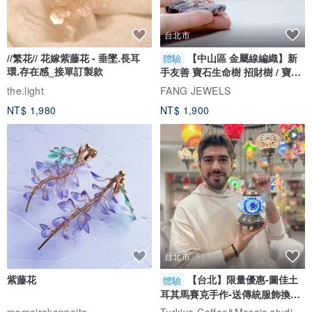
台北市
//繁花// 花嫁紫藤花 - 垂墜.長耳
【中山區 金屬線編織】新
體驗
環.存在感_接單訂製款
手友善 寶石生命樹 招財樹 / 寶石
自選
the.light
FANG JEWELS
NT$ 1,980
NT$ 1,900
台北市
紫藤花
【台北】限量優惠-圖佳土
體驗
耳其馬賽克手作-送傳統服飾換裝
體驗
Turkiye Coffee&Mosaic studio土耳其咖啡與馬賽克燈工作坊
momoirokonpeito