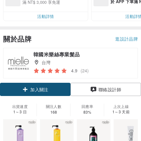
於 APP 下單滿 
滿 NT$ 3,000 享免運
運費 NT$ 100
活動詳情
活動詳
關於品牌
逛設計品牌
韓國米樂絲專業髮品
台灣
4.9
(24)
加入關注
聯絡設計師
出貨速度
關注人數
回應率
上次上線
1～3 日
1～3 天前
168
83%