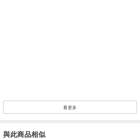
看過此商品的人也搜尋了
身體乳/按摩油
美妝保養
看更多
與此商品相似