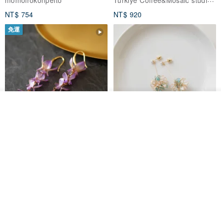
NT$ 754
NT$ 920
免運
放入購物車
加入收藏
了解品牌
藤花 煌 耳環・耳夾
【繁花計畫】- 清冰
Dip art -nachugo-
紅花 hunghua
NT$ 2,125
NT$ 720
93 折